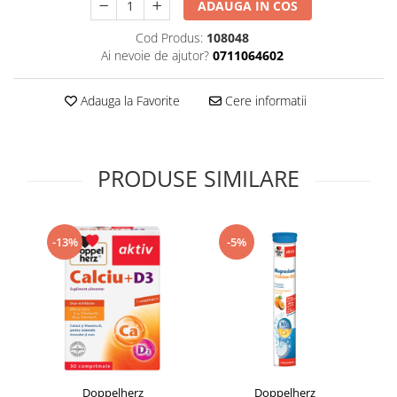
ADAUGA IN COS
Supliment Vitamina D3
Cod Produs:
108048
Supliment Vitamina E
Ai nevoie de ajutor?
0711064602
Supliment Zinc
Tincturi si Gemoderivate
Adauga la Favorite
Cere informatii
Tuse gat si respiratie
Vitamine si minerale
PRODUSE SIMILARE
-13%
-5%
Doppelherz
Doppelherz