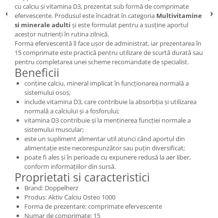
cu calciu și vitamina D3, prezentat sub formă de comprimate
efervescente. Produsul este încadrat în categoria
Multivitamine
si minerale adulti
și este formulat pentru a susține aportul
acestor nutrienți în rutina zilnică.
Forma efervescentă îl face ușor de administrat, iar prezentarea în
15 comprimate este practică pentru utilizare de scurtă durată sau
pentru completarea unei scheme recomandate de specialist.
Beneficii
conține calciu, mineral implicat în funcționarea normală a
sistemului osos;
include vitamina D3, care contribuie la absorbția și utilizarea
normală a calciului și a fosforului;
vitamina D3 contribuie și la menținerea funcției normale a
sistemului muscular;
este un supliment alimentar util atunci când aportul din
alimentație este necorespunzător sau puțin diversificat;
poate fi ales și în perioade cu expunere redusă la aer liber,
conform informațiilor din sursă.
Proprietati si caracteristici
Brand: Doppelherz
Produs: Aktiv Calciu Osteo 1000
Forma de prezentare: comprimate efervescente
Numar de comprimate: 15