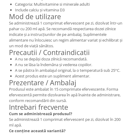
Categoria: Multivitamine si minerale adulti
Include calciu și vitamina D3
Mod de utilizare
Se administrează 1 comprimat efervescent pe zi, dizolvat într-un
pahar cu 200 ml apă. Se recomandă respectarea dozei zilnice
indicate și a instrucțiunilor de pe ambalaj. Suplimentele
alimentare nu înlocuiesc un regim alimentar variat și echilibrat și
un mod de viață sănătos.
Precautii / Contraindicatii
A nu se depăși doza zilnică recomandată.
A nu se lăsa la îndemâna și vederea copiilor.
A se păstra în ambalajul original, la o temperatură sub 25°C.
Acest produs este un supliment alimentar.
Prezentare / Ambalaj
Produsul este ambalat în 15 comprimate efervescente. Forma
efervescentă permite dizolvarea în apă înainte de administrare,
conform recomandării din sursă.
Intrebari frecvente
Cum se administrează produsul?
Se administrează 1 comprimat efervescent pe zi, dizolvat în 200
ml apă.
Ce conține această variantă?