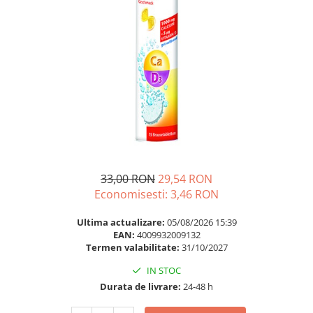
Multivitamine
Ingrijire par
Omega 3
Balsam masca si tratament
Par si unghii
Produse cu SPF Pentru Fata
Probiotice si prebiotice
Repelenti insecte
Prostata
Sanatate urinara
Sistemul respirator
Slabire si control greutate
Somn stres si anxietate
33,00 RON
29,54 RON
Economisesti:
3,46
RON
Supliment Calciu
Supliment Complexe
Ultima actualizare:
05/08/2026 15:39
EAN:
4009932009132
Supliment Fier
Termen valabilitate:
31/10/2027
Supliment Magneziu
IN STOC
Supliment Vitamina B
Durata de livrare:
24-48 h
Supliment Vitamina C