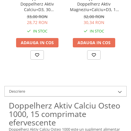
Doppelherz Aktiv
Doppelherz Aktiv
Calciu+D3, 30
Magneziu+Calciu+D3, 15
co
comprimate
comprimate efervescente
33,00 RON
32,00 RON
28,72 RON
30,34 RON
IN STOC
IN STOC
ADAUGA IN COS
ADAUGA IN COS
Descriere
Doppelherz Aktiv Calciu Osteo
1000, 15 comprimate
efervescente
Doppelherz Aktiv Calciu Osteo 1000 este un supliment alimentar