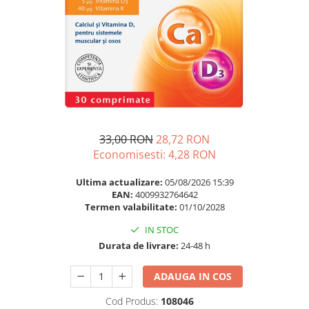
Multivitamine
Ingrijire par
Omega 3
Balsam masca si tratament
Par si unghii
Produse cu SPF Pentru Fata
Probiotice si prebiotice
Repelenti insecte
Prostata
Sanatate urinara
Sistemul respirator
33,00 RON
28,72 RON
Slabire si control greutate
Economisesti:
4,28
RON
Somn stres si anxietate
Ultima actualizare:
05/08/2026 15:39
Supliment Calciu
EAN:
4009932764642
Termen valabilitate:
01/10/2028
Supliment Complexe
IN STOC
Supliment Fier
Durata de livrare:
24-48 h
Supliment Magneziu
ADAUGA IN COS
Supliment Vitamina B
Supliment Vitamina C
Cod Produs:
108046