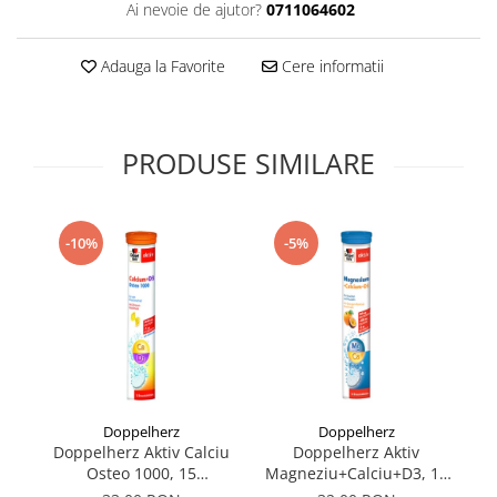
Ai nevoie de ajutor?
0711064602
Supliment Vitamina D3
Supliment Vitamina E
Adauga la Favorite
Cere informatii
Supliment Zinc
Tincturi si Gemoderivate
PRODUSE SIMILARE
Tuse gat si respiratie
Vitamine si minerale
-10%
-5%
Doppelherz
Doppelherz
Doppelherz Aktiv Calciu
Doppelherz Aktiv
C
Osteo 1000, 15
Magneziu+Calciu+D3, 15
comprimate efervescente
comprimate efervescente