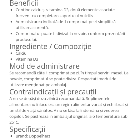
Beneficii
Conține calciu și vitamina D3, două elemente asociate
frecvent cu completarea aportului nutritiv.
Administrarea indicată de 1 comprimat pe zi simplifică
utilizarea curentă.
Comprimatul poate fi divizat la nevoie, conform prezentării
produsului.
Ingrediente / Compoziție
Calciu
Vitamina D3
Mod de administrare
Se recomandă câte 1 comprimat pe zi, în timpul servirii mesei. La
nevoie, comprimatul se poate diviza. Respectați modul de
utilizare menționat pe ambalaj.
Contraindicații și precauții
A nu se depăși doza zilnică recomandată. Suplimentele
alimentare nu înlocuiesc un regim alimentar variat și echilibrat și
un stil de viață sănătos. A nu se lăsa la îndemâna și vederea
copiilor. Se păstrează în ambalajul original, la o temperatură sub
25°C.
Specificații
Brand: Doppelherz