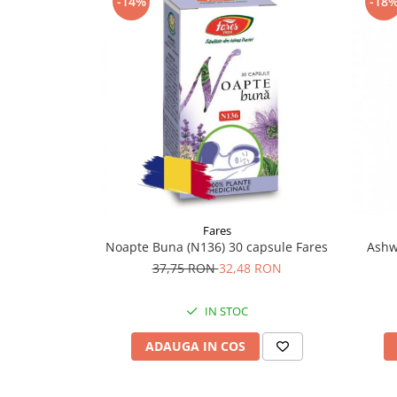
-14%
-18
Supliment Vitamina D3
Supliment Vitamina E
Supliment Zinc
Tincturi si Gemoderivate
Tuse gat si respiratie
Vitamine si minerale
Fares
Noapte Buna (N136) 30 capsule Fares
Ashw
37,75 RON
32,48 RON
IN STOC
ADAUGA IN COS