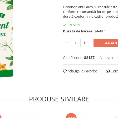
Distonoplant Fares 60 capsule este 
conform recomandărilor de pe ambal
durată conform indicațiilor produc
IN STOC
Durata de livrare:
24-48 h
ADAUG
Cod Produs:
82137
Ai nevoie d
Adauga la Favorite
Cere 
PRODUSE SIMILARE