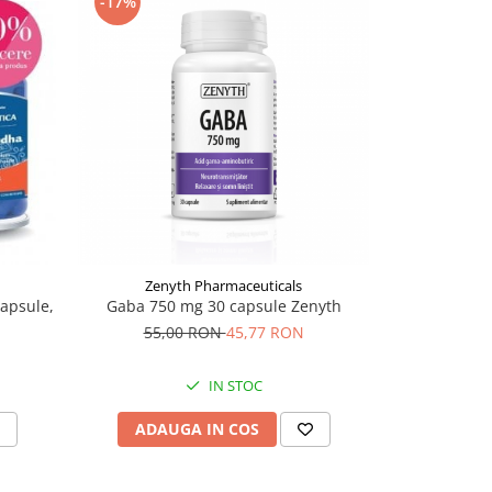
-17%
-18%
Zenyth Pharmaceuticals
apsule,
Gaba 750 mg 30 capsule Zenyth
Ashwagand
55,00 RON
45,77 RON
73,
IN STOC
ADAUGA IN COS
ADAU