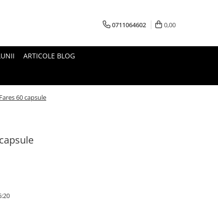
0711064602
0,00
UNII
ARTICOLE BLOG
Fares 60 capsule
 capsule
6:20