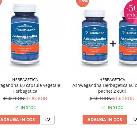
%
-25%
HERBAGETICA
HERBAGETICA
agandha 60 capsule vegetale
Ashwagandha Herbagetica 60 c
Herbagetica
pachet 2 cutii
46,00 RON
37,88 RON
82,00 RON
61,64 RON
IN STOC
IN STOC
ADAUGA IN COS
ADAUGA IN COS