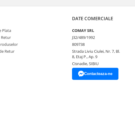
DATE COMERCIALE
 Plata
COMAY SRL
e Retur
J32/489/1992
Produselor
809738
de Retur
Strada Liviu Ciulei, Nr. 7, Bl.
8, Etaj P., Ap. 9
Cisnadie, SIBIU
Contacteaza-ne