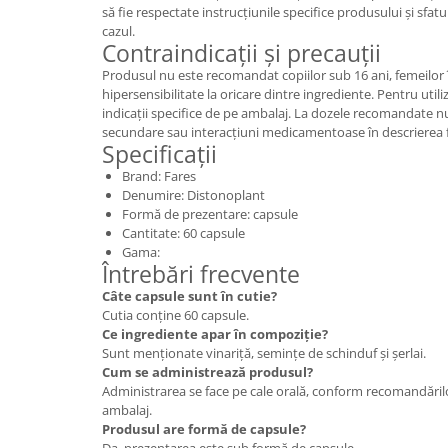
să fie respectate instrucțiunile specifice produsului și sfatu
cazul.
Contraindicații și precauții
Produsul nu este recomandat copiilor sub 16 ani, femeilor 
hipersensibilitate la oricare dintre ingrediente. Pentru utili
indicații specifice de pe ambalaj. La dozele recomandate n
secundare sau interacțiuni medicamentoase în descrierea f
Specificații
Brand: Fares
Denumire: Distonoplant
Formă de prezentare: capsule
Cantitate: 60 capsule
Gama:
Întrebări frecvente
Câte capsule sunt în cutie?
Cutia conține 60 capsule.
Ce ingrediente apar în compoziție?
Sunt menționate vinariță, semințe de schinduf și șerlai.
Cum se administrează produsul?
Administrarea se face pe cale orală, conform recomandăril
ambalaj.
Produsul are formă de capsule?
Da, prezentarea este sub formă de capsule.