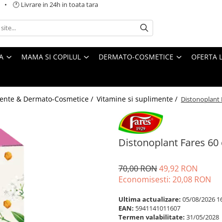
 🕐 Livrare in 24h in toata tara
A
MAMA SI COPILUL
DERMATO-COSMETICE
OFERTA L
ente & Dermato-Cosmetice /
Vitamine si suplimente /
Distonoplant 
Distonoplant Fares 60
70,00 RON
49,92 RON
Economisesti:
20,08
RON
Ultima actualizare:
05/08/2026 1
EAN:
5941141011607
Termen valabilitate:
31/05/2028