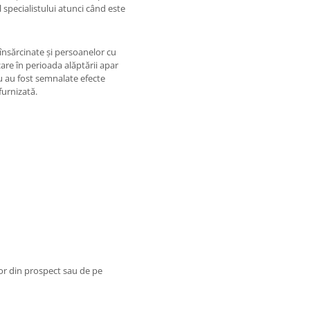
l specialistului atunci când este
însărcinate și persoanelor cu
zare în perioada alăptării apar
u au fost semnalate efecte
urnizată.
or din prospect sau de pe