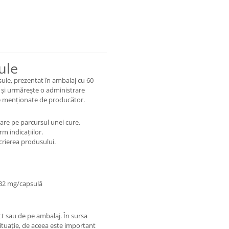
ule
ule, prezentat în ambalaj cu 60
ă și urmărește o administrare
are menționate de producător.
are pe parcursul unei cure.
m indicațiilor.
crierea produsului.
132 mg/capsulă
t sau de pe ambalaj. În sursa
situație, de aceea este important