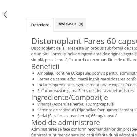
Review-uri
(0)
Descriere
Distonoplant Fares 60 caps
Distonoplant de la Fares este un produs sub formă de caps
de unități. Formula include ingrediente de origine vegetal
simplă, pe cale orală, în acord cu recomandările de utiliz
Beneficii
Ambalajul conține 60 capsule, potrivit pentru administr
Forma de capsule facilitează înghițirea și dozarea confor
Include ingrediente vegetale menționate explicit în des
Se încadrează în gama Fares destinată zonei antistres.
Ingrediente/Compoziție
Vinariță (Asperulae herba) 132 mg/capsulă
Semințe de schinduf (Trigonellae foenugraeci semen) 
Șerlai (Salviae sclareae herba) 66 mg/capsulă
Mod de administrare
Administrarea se face conform recomandărilor din prospec
furnizată sunt menționate indicații diferite după vârstă și 