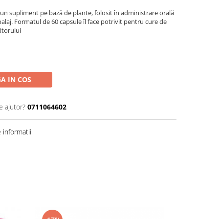
un supliment pe bază de plante, folosit în administrare orală
aj. Formatul de 60 capsule îl face potrivit pentru cure de
ătorului
A IN COS
e ajutor?
0711064602
informatii