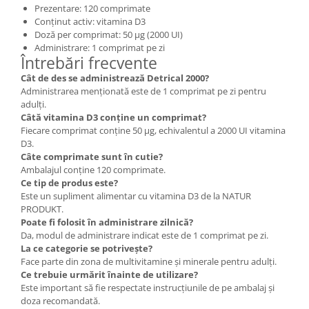
Prezentare: 120 comprimate
Conținut activ: vitamina D3
Doză per comprimat: 50 µg (2000 UI)
Administrare: 1 comprimat pe zi
Întrebări frecvente
Cât de des se administrează Detrical 2000?
Administrarea menționată este de 1 comprimat pe zi pentru
adulți.
Câtă vitamina D3 conține un comprimat?
Fiecare comprimat conține 50 µg, echivalentul a 2000 UI vitamina
D3.
Câte comprimate sunt în cutie?
Ambalajul conține 120 comprimate.
Ce tip de produs este?
Este un supliment alimentar cu vitamina D3 de la NATUR
PRODUKT.
Poate fi folosit în administrare zilnică?
Da, modul de administrare indicat este de 1 comprimat pe zi.
La ce categorie se potrivește?
Face parte din zona de multivitamine și minerale pentru adulți.
Ce trebuie urmărit înainte de utilizare?
Este important să fie respectate instrucțiunile de pe ambalaj și
doza recomandată.