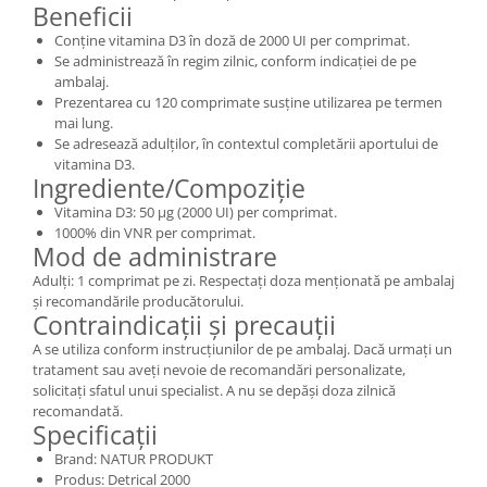
Beneficii
Conține vitamina D3 în doză de 2000 UI per comprimat.
Se administrează în regim zilnic, conform indicației de pe
ambalaj.
Prezentarea cu 120 comprimate susține utilizarea pe termen
mai lung.
Se adresează adulților, în contextul completării aportului de
vitamina D3.
Ingrediente/Compoziție
Vitamina D3: 50 µg (2000 UI) per comprimat.
1000% din VNR per comprimat.
Mod de administrare
Adulți: 1 comprimat pe zi. Respectați doza menționată pe ambalaj
și recomandările producătorului.
Contraindicații și precauții
A se utiliza conform instrucțiunilor de pe ambalaj. Dacă urmați un
tratament sau aveți nevoie de recomandări personalizate,
solicitați sfatul unui specialist. A nu se depăși doza zilnică
recomandată.
Specificații
Brand: NATUR PRODUKT
Produs: Detrical 2000