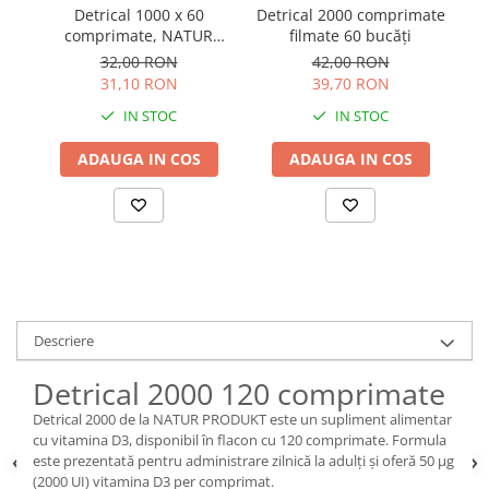
Detrical 1000 x 60
Detrical 2000 comprimate
Vi
comprimate, NATUR
filmate 60 bucăți
PRODUKT
32,00 RON
42,00 RON
31,10 RON
39,70 RON
IN STOC
IN STOC
ADAUGA IN COS
ADAUGA IN COS
Descriere
Detrical 2000 120 comprimate
Detrical 2000 de la NATUR PRODUKT este un supliment alimentar
cu vitamina D3, disponibil în flacon cu 120 comprimate. Formula
este prezentată pentru administrare zilnică la adulți și oferă 50 µg
(2000 UI) vitamina D3 per comprimat.