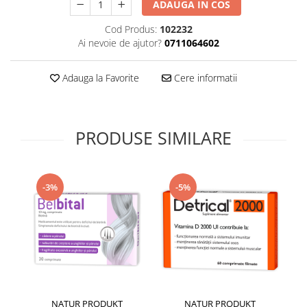
ADAUGA IN COS
Supliment Vitamina D3
Cod Produs:
102232
Supliment Vitamina E
Ai nevoie de ajutor?
0711064602
Supliment Zinc
Tincturi si Gemoderivate
Adauga la Favorite
Cere informatii
Tuse gat si respiratie
Vitamine si minerale
PRODUSE SIMILARE
-3%
-5%
NATUR PRODUKT
NATUR PRODUKT