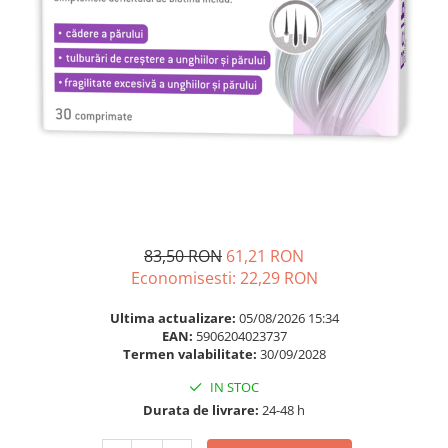
Multivitamine
Ingrijire par
Omega 3
Balsam masca si tratament
Par si unghii
Produse cu SPF Pentru Fata
Probiotice si prebiotice
Repelenti insecte
Prostata
Sanatate urinara
Sistemul respirator
Slabire si control greutate
Somn stres si anxietate
83,50 RON
61,21 RON
Economisesti:
22,29
RON
Supliment Calciu
Supliment Complexe
Ultima actualizare:
05/08/2026 15:34
EAN:
5906204023737
Supliment Fier
Termen valabilitate:
30/09/2028
Supliment Magneziu
IN STOC
Supliment Vitamina B
Durata de livrare:
24-48 h
Supliment Vitamina C