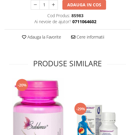
ADAUGA IN COS
Supliment Vitamina D3
Supliment Vitamina E
Cod Produs:
85983
Ai nevoie de ajutor?
0711064602
Supliment Zinc
Tincturi si Gemoderivate
Adauga la Favorite
Cere informatii
Tuse gat si respiratie
Vitamine si minerale
PRODUSE SIMILARE
-20%
-29%