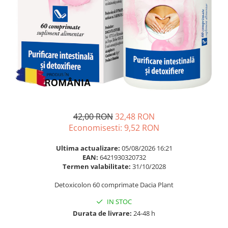
Multivitamine
Ingrijire par
Omega 3
Balsam masca si tratament
Par si unghii
Produse cu SPF Pentru Fata
Probiotice si prebiotice
Repelenti insecte
Prostata
Sanatate urinara
Sistemul respirator
Slabire si control greutate
42,00 RON
32,48 RON
Somn stres si anxietate
Economisesti:
9,52
RON
Supliment Calciu
Ultima actualizare:
05/08/2026 16:21
EAN:
6421930320732
Supliment Complexe
Termen valabilitate:
31/10/2028
Supliment Fier
Detoxicolon 60 comprimate Dacia Plant
Supliment Magneziu
IN STOC
Supliment Vitamina B
Durata de livrare:
24-48 h
Supliment Vitamina C