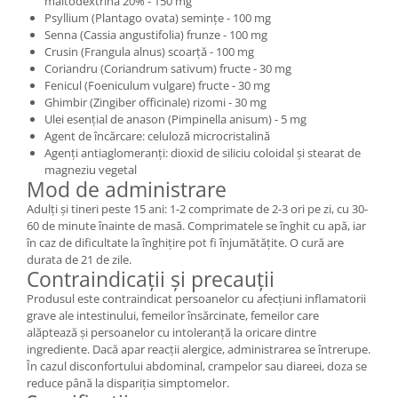
maltodextrină 20% - 150 mg
Psyllium (Plantago ovata) semințe - 100 mg
Senna (Cassia angustifolia) frunze - 100 mg
Crusin (Frangula alnus) scoarță - 100 mg
Coriandru (Coriandrum sativum) fructe - 30 mg
Fenicul (Foeniculum vulgare) fructe - 30 mg
Ghimbir (Zingiber officinale) rizomi - 30 mg
Ulei esențial de anason (Pimpinella anisum) - 5 mg
Agent de încărcare: celuloză microcristalină
Agenți antiaglomeranți: dioxid de siliciu coloidal și stearat de
magneziu vegetal
Mod de administrare
Adulți și tineri peste 15 ani: 1-2 comprimate de 2-3 ori pe zi, cu 30-
60 de minute înainte de masă. Comprimatele se înghit cu apă, iar
în caz de dificultate la înghițire pot fi înjumătățite. O cură are
durata de 21 de zile.
Contraindicații și precauții
Produsul este contraindicat persoanelor cu afecțiuni inflamatorii
grave ale intestinului, femeilor însărcinate, femeilor care
alăptează și persoanelor cu intoleranță la oricare dintre
ingrediente. Dacă apar reacții alergice, administrarea se întrerupe.
În cazul disconfortului abdominal, crampelor sau diareei, doza se
reduce până la dispariția simptomelor.