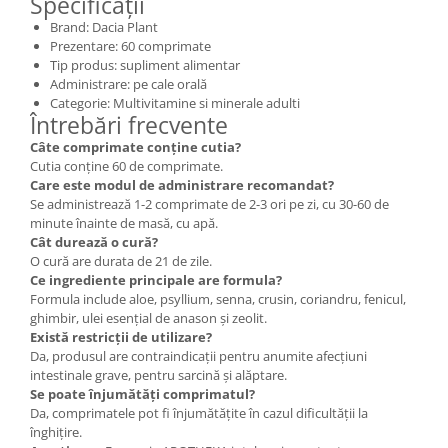
Specificații
Brand: Dacia Plant
Prezentare: 60 comprimate
Tip produs: supliment alimentar
Administrare: pe cale orală
Categorie: Multivitamine si minerale adulti
Întrebări frecvente
Câte comprimate conține cutia?
Cutia conține 60 de comprimate.
Care este modul de administrare recomandat?
Se administrează 1-2 comprimate de 2-3 ori pe zi, cu 30-60 de
minute înainte de masă, cu apă.
Cât durează o cură?
O cură are durata de 21 de zile.
Ce ingrediente principale are formula?
Formula include aloe, psyllium, senna, crusin, coriandru, fenicul,
ghimbir, ulei esențial de anason și zeolit.
Există restricții de utilizare?
Da, produsul are contraindicații pentru anumite afecțiuni
intestinale grave, pentru sarcină și alăptare.
Se poate înjumătăți comprimatul?
Da, comprimatele pot fi înjumătățite în cazul dificultății la
înghițire.