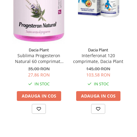
Dacia Plant
Dacia Plant
Sublima Progesteron
Interferonat 120
C
Natural 60 comprimate
comprimate, Dacia Plant
Dacia Plant
35,00 RON
145,00 RON
27,86 RON
103,58 RON
IN STOC
IN STOC
ADAUGA IN COS
ADAUGA IN COS