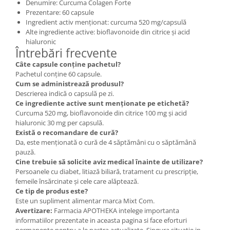
Denumire: Curcuma Colagen Forte
Prezentare: 60 capsule
Ingredient activ menționat: curcuma 520 mg/capsulă
Alte ingrediente active: bioflavonoide din citrice și acid
hialuronic
Întrebări frecvente
Câte capsule conține pachetul?
Pachetul conține 60 capsule.
Cum se administrează produsul?
Descrierea indică o capsulă pe zi.
Ce ingrediente active sunt menționate pe etichetă?
Curcuma 520 mg, bioflavonoide din citrice 100 mg și acid
hialuronic 30 mg per capsulă.
Există o recomandare de cură?
Da, este menționată o cură de 4 săptămâni cu o săptămână
pauză.
Cine trebuie să solicite aviz medical înainte de utilizare?
Persoanele cu diabet, litiază biliară, tratament cu prescripție,
femeile însărcinate și cele care alăptează.
Ce tip de produs este?
Este un supliment alimentar marca Mixt Com.
Avertizare:
Farmacia APOTHEKA intelege importanta
informatiilor prezentate in aceasta pagina si face eforturi
permanente pentru a le pastra actualizate. Singura situatie in