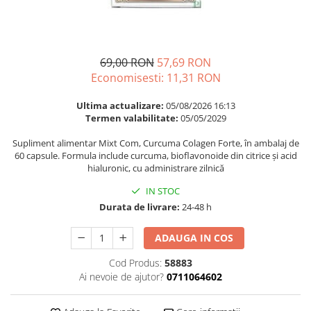
Multivitamine
Ingrijire par
Omega 3
Balsam masca si tratament
Par si unghii
Produse cu SPF Pentru Fata
69,00 RON
57,69 RON
Probiotice si prebiotice
Repelenti insecte
Economisesti:
11,31
RON
Prostata
Ultima actualizare:
05/08/2026 16:13
Sanatate urinara
Termen valabilitate:
05/05/2029
Sistemul respirator
Supliment alimentar Mixt Com, Curcuma Colagen Forte, în ambalaj de
Slabire si control greutate
60 capsule. Formula include curcuma, bioflavonoide din citrice și acid
hialuronic, cu administrare zilnică
Somn stres si anxietate
IN STOC
Supliment Calciu
Durata de livrare:
24-48 h
Supliment Complexe
Supliment Fier
ADAUGA IN COS
Supliment Magneziu
Cod Produs:
58883
Ai nevoie de ajutor?
0711064602
Supliment Vitamina B
Supliment Vitamina C