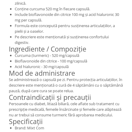
zilnică.
Conține curcuma 520 mg în fiecare capsulă.
Include bioflavonoide din citrice 100 mg și acid hialuronic 30
mg per capsulă.
Formula este concepută pentru susținerea articulațiilor, a
pielii și a oaselor.
Pe descriere este menționată și susținerea confortului
digestiv.
Ingrediente / Compoziție
Curcuma (turmeric) - 520 mg/capsulă
Bioflavonoide din citrice - 100 mg/capsulă
Acid hialuronic - 30 mg/capsulă
Mod de administrare
Se administrează o capsulă pe zi. Pentru protecția articulațiilor, în
descriere este menționată o cură de 4 săptămâni cu o săptămână
pauză, după care cura se poate relua.
Contraindicații și precauții
Persoanele cu diabet, litiază biliară, cele aflate sub tratament cu
prescripție medicală, femeile însărcinate și femeile care alăptează
nu ar trebui să consume turmeric fără aprobarea medicului.
Specificații
Brand: Mixt Com