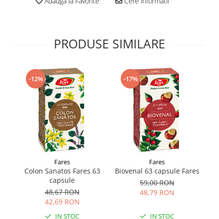
Adauga la Favorite
Cere informatii
Supliment Vitamina D3
Supliment Vitamina E
Supliment Zinc
PRODUSE SIMILARE
Tincturi si Gemoderivate
Tuse gat si respiratie
-12%
-17%
Vitamine si minerale
Fares
Fares
Colon Sanatos Fares 63
Biovenal 63 capsule Fares
capsule
59,00 RON
48,67 RON
48,79 RON
42,69 RON
IN STOC
IN STOC