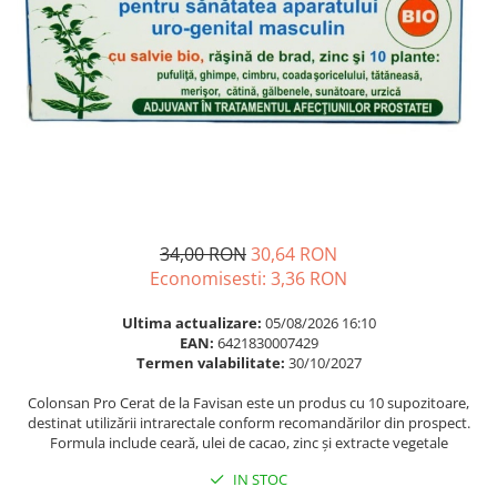
Multivitamine
Ingrijire par
Omega 3
Balsam masca si tratament
Par si unghii
Produse cu SPF Pentru Fata
Probiotice si prebiotice
Repelenti insecte
Prostata
Sanatate urinara
Sistemul respirator
Slabire si control greutate
34,00 RON
30,64 RON
Somn stres si anxietate
Economisesti:
3,36
RON
Supliment Calciu
Ultima actualizare:
05/08/2026 16:10
EAN:
6421830007429
Supliment Complexe
Termen valabilitate:
30/10/2027
Supliment Fier
Colonsan Pro Cerat de la Favisan este un produs cu 10 supozitoare,
Supliment Magneziu
destinat utilizării intrarectale conform recomandărilor din prospect.
Formula include ceară, ulei de cacao, zinc și extracte vegetale
Supliment Vitamina B
IN STOC
Supliment Vitamina C