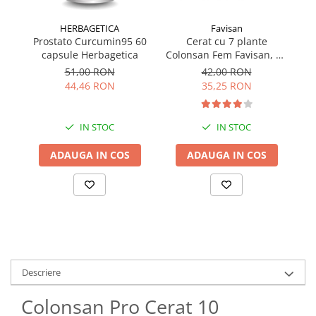
HERBAGETICA
Favisan
Prostato Curcumin95 60
Cerat cu 7 plante
capsule Herbagetica
Colonsan Fem Favisan, 12
creioane cilindro-conice
51,00 RON
42,00 RON
44,46 RON
35,25 RON
IN STOC
IN STOC
ADAUGA IN COS
ADAUGA IN COS
Descriere
Colonsan Pro Cerat 10