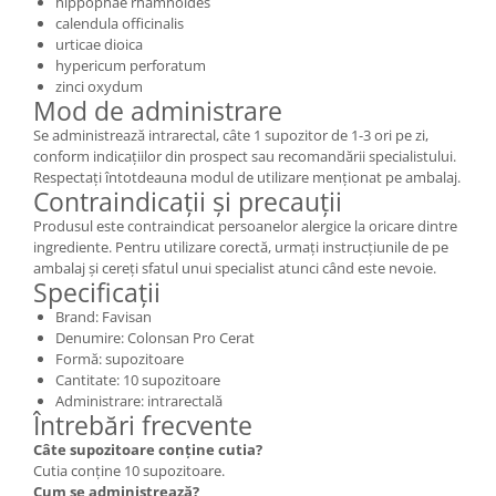
hippophae rhamnoides
calendula officinalis
urticae dioica
hypericum perforatum
zinci oxydum
Mod de administrare
Se administrează intrarectal, câte 1 supozitor de 1-3 ori pe zi,
conform indicațiilor din prospect sau recomandării specialistului.
Respectați întotdeauna modul de utilizare menționat pe ambalaj.
Contraindicații și precauții
Produsul este contraindicat persoanelor alergice la oricare dintre
ingrediente. Pentru utilizare corectă, urmați instrucțiunile de pe
ambalaj și cereți sfatul unui specialist atunci când este nevoie.
Specificații
Brand: Favisan
Denumire: Colonsan Pro Cerat
Formă: supozitoare
Cantitate: 10 supozitoare
Administrare: intrarectală
Întrebări frecvente
Câte supozitoare conține cutia?
Cutia conține 10 supozitoare.
Cum se administrează?