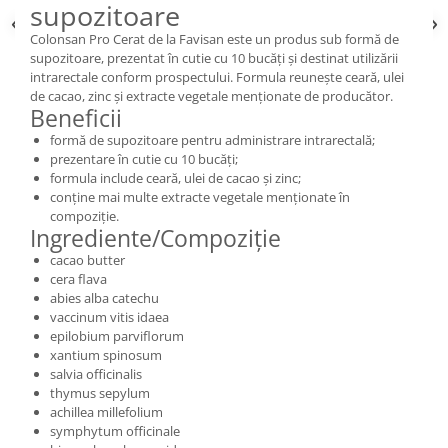
supozitoare
Colonsan Pro Cerat de la Favisan este un produs sub formă de
supozitoare, prezentat în cutie cu 10 bucăți și destinat utilizării
intrarectale conform prospectului. Formula reunește ceară, ulei
de cacao, zinc și extracte vegetale menționate de producător.
Beneficii
formă de supozitoare pentru administrare intrarectală;
prezentare în cutie cu 10 bucăți;
formula include ceară, ulei de cacao și zinc;
conține mai multe extracte vegetale menționate în
compoziție.
Ingrediente/Compoziție
cacao butter
cera flava
abies alba catechu
vaccinum vitis idaea
epilobium parviflorum
xantium spinosum
salvia officinalis
thymus sepylum
achillea millefolium
symphytum officinale