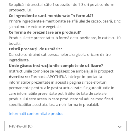
Se aplică intrarectal, câte 1 supozitor de 1-3 ori pe zi, conform
prospectului.
Ce ingrediente sunt menționate în formulă?
Printre ingredientele menționate se află ulei de cacao, ceară, zinc
și mai multe extracte vegetale.
Ce formă de prezentare are produsul?
Produsul este prezentat sub formă de supozitoare, în cutie cu 10
bucăți.
Există precauții de urmărit?
Da, este contraindicat persoanelor alergice la oricare dintre
ingrediente.
Unde găsesc instrucțiunile complete de utilizare?
Instrucțiunile complete se regăsesc pe ambalaj și în prospect.
Avertizare:
Farmacia APOTHEKA intelege importanta
informatiilor prezentate in aceasta pagina si face eforturi
permanente pentru a le pastra actualizate. Singura situatie in
care informatiile prezentate pot fi diferite fata de cele ale
produsului este aceea in care producatorul aduce modificari
specificatiilor acestuia, fara a ne informa in prealabil.
Informatii conformitate produs
Review-uri
(0)