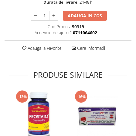
Durata de livrare:
24-48 h
Supliment Vitamina D3
Supliment Vitamina E
ADAUGA IN COS
Supliment Zinc
Cod Produs:
50319
Ai nevoie de ajutor?
0711064602
Tincturi si Gemoderivate
Tuse gat si respiratie
Adauga la Favorite
Cere informatii
Vitamine si minerale
PRODUSE SIMILARE
-13%
-16%