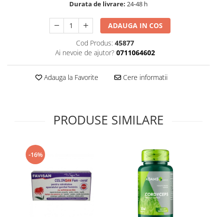
Durata de livrare:
24-48 h
Supliment Vitamina D3
Supliment Vitamina E
ADAUGA IN COS
Supliment Zinc
Cod Produs:
45877
Ai nevoie de ajutor?
0711064602
Tincturi si Gemoderivate
Tuse gat si respiratie
Adauga la Favorite
Cere informatii
Vitamine si minerale
PRODUSE SIMILARE
-16%