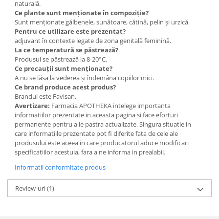
naturală.
Ce plante sunt menționate în compoziție?
Sunt menționate gălbenele, sunătoare, cătină, pelin și urzică.
Pentru ce utilizare este prezentat?
adjuvant în contexte legate de zona genitală feminină.
La ce temperatură se păstrează?
Produsul se păstrează la 8-20°C.
Ce precauții sunt menționate?
A nu se lăsa la vederea și îndemâna copiilor mici.
Ce brand produce acest produs?
Brandul este Favisan.
Avertizare:
Farmacia APOTHEKA intelege importanta
informatiilor prezentate in aceasta pagina si face eforturi
permanente pentru a le pastra actualizate. Singura situatie in
care informatiile prezentate pot fi diferite fata de cele ale
produsului este aceea in care producatorul aduce modificari
specificatiilor acestuia, fara a ne informa in prealabil.
Informatii conformitate produs
Review-uri
(1)