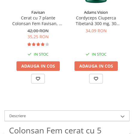
Favisan
Adams Vision
Cerat cu 7 plante
Cordyceps Ciuperca
Ci
Colonsan Fem Favisan, 12
Tibetană 300 mg, 30
Vi
creioane cilindro-conice
capsule Adams Vision
42,00 RON
34,09 RON
35,25 RON
IN STOC
IN STOC
ADAUGA IN COS
ADAUGA IN COS
Descriere
Colonsan Fem cerat cu 5