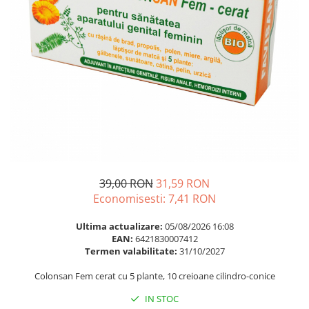
Multivitamine
Ingrijire par
Omega 3
Balsam masca si tratament
Par si unghii
Produse cu SPF Pentru Fata
Probiotice si prebiotice
Repelenti insecte
Prostata
Sanatate urinara
Sistemul respirator
Slabire si control greutate
Somn stres si anxietate
39,00 RON
31,59 RON
Supliment Calciu
Economisesti:
7,41
RON
Supliment Complexe
Ultima actualizare:
05/08/2026 16:08
Supliment Fier
EAN:
6421830007412
Termen valabilitate:
31/10/2027
Supliment Magneziu
Colonsan Fem cerat cu 5 plante, 10 creioane cilindro-conice
Supliment Vitamina B
IN STOC
Supliment Vitamina C