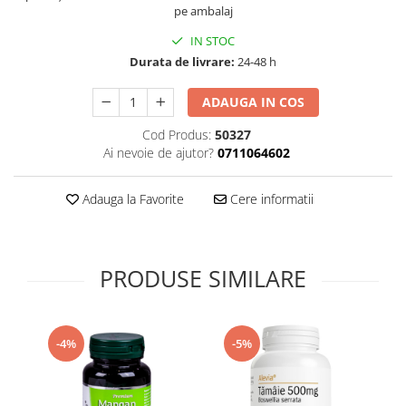
pe ambalaj
Supliment Vitamina D3
IN STOC
Supliment Vitamina E
Durata de livrare:
24-48 h
Supliment Zinc
Tincturi si Gemoderivate
ADAUGA IN COS
Tuse gat si respiratie
Cod Produs:
50327
Ai nevoie de ajutor?
0711064602
Vitamine si minerale
Adauga la Favorite
Cere informatii
PRODUSE SIMILARE
-4%
-5%