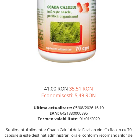
Multivitamine
Ingrijire par
Omega 3
Balsam masca si tratament
Par si unghii
Produse cu SPF Pentru Fata
Probiotice si prebiotice
Repelenti insecte
Prostata
Sanatate urinara
Sistemul respirator
Slabire si control greutate
Somn stres si anxietate
Supliment Calciu
41,00 RON
35,51 RON
Economisesti:
5,49
RON
Supliment Complexe
Supliment Fier
Ultima actualizare:
05/08/2026 16:10
EAN:
6421830000895
Supliment Magneziu
Termen valabilitate:
01/01/2029
Supliment Vitamina B
Suplimentul alimentar Coada Calului de la Favisan vine în flacon cu 70
Supliment Vitamina C
capsule și este destinat administrării orale, conform recomandărilor de