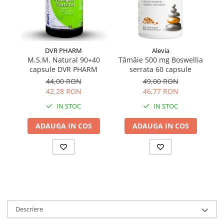
DVR PHARM
Alevia
M.S.M. Natural 90+40
Tămâie 500 mg Boswellia
M
capsule DVR PHARM
serrata 60 capsule
44,00 RON
49,00 RON
42,28 RON
46,77 RON
IN STOC
IN STOC
ADAUGA IN COS
ADAUGA IN COS
Descriere