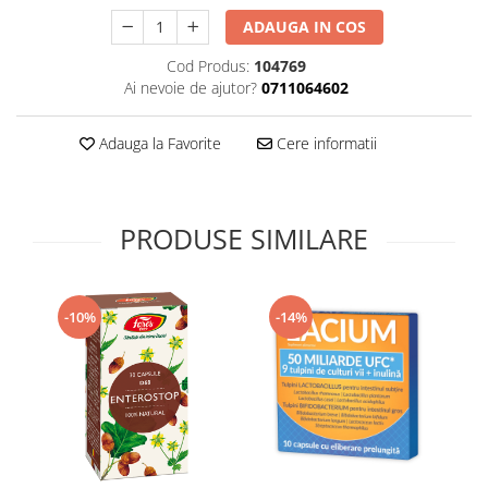
Supliment Vitamina D3
ADAUGA IN COS
Supliment Vitamina E
Cod Produs:
104769
Supliment Zinc
Ai nevoie de ajutor?
0711064602
Tincturi si Gemoderivate
Adauga la Favorite
Cere informatii
Tuse gat si respiratie
Vitamine si minerale
PRODUSE SIMILARE
-10%
-14%