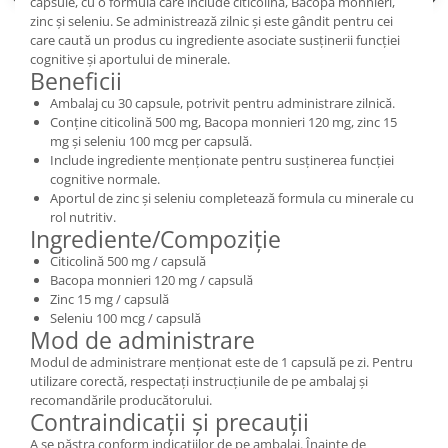
capsule, cu o formulă care include citicolină, Bacopa monnieri,
zinc și seleniu. Se administrează zilnic și este gândit pentru cei
care caută un produs cu ingrediente asociate susținerii funcției
cognitive și aportului de minerale.
Beneficii
Ambalaj cu 30 capsule, potrivit pentru administrare zilnică.
Conține citicolină 500 mg, Bacopa monnieri 120 mg, zinc 15
mg și seleniu 100 mcg per capsulă.
Include ingrediente menționate pentru susținerea funcției
cognitive normale.
Aportul de zinc și seleniu completează formula cu minerale cu
rol nutritiv.
Ingrediente/Compoziție
Citicolină 500 mg / capsulă
Bacopa monnieri 120 mg / capsulă
Zinc 15 mg / capsulă
Seleniu 100 mcg / capsulă
Mod de administrare
Modul de administrare menționat este de 1 capsulă pe zi. Pentru
utilizare corectă, respectați instrucțiunile de pe ambalaj și
recomandările producătorului.
Contraindicații și precauții
A se păstra conform indicațiilor de pe ambalaj. Înainte de