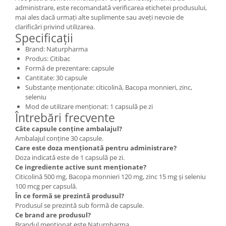
administrare, este recomandată verificarea etichetei produsului,
mai ales dacă urmați alte suplimente sau aveți nevoie de
clarificări privind utilizarea.
Specificații
Brand: Naturpharma
Produs: Citibac
Formă de prezentare: capsule
Cantitate: 30 capsule
Substanțe menționate: citicolină, Bacopa monnieri, zinc,
seleniu
Mod de utilizare menționat: 1 capsulă pe zi
Întrebări frecvente
Câte capsule conține ambalajul?
Ambalajul conține 30 capsule.
Care este doza menționată pentru administrare?
Doza indicată este de 1 capsulă pe zi.
Ce ingrediente active sunt menționate?
Citicolină 500 mg, Bacopa monnieri 120 mg, zinc 15 mg și seleniu
100 mcg per capsulă.
În ce formă se prezintă produsul?
Produsul se prezintă sub formă de capsule.
Ce brand are produsul?
Brandul menționat este Naturpharma.