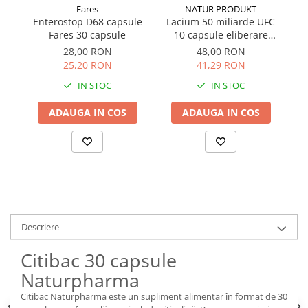
Fares
NATUR PRODUKT
Enterostop D68 capsule
Lacium 50 miliarde UFC
Fares 30 capsule
10 capsule eliberare
prelungită
28,00 RON
48,00 RON
25,20 RON
41,29 RON
IN STOC
IN STOC
ADAUGA IN COS
ADAUGA IN COS
Descriere
Citibac 30 capsule
Naturpharma
Citibac Naturpharma este un supliment alimentar în format de 30