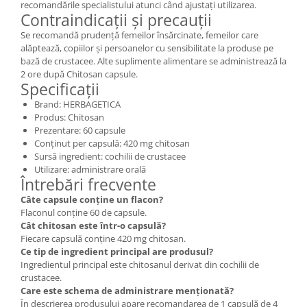
recomandările specialistului atunci când ajustați utilizarea.
Contraindicații și precauții
Se recomandă prudență femeilor însărcinate, femeilor care
alăptează, copiilor și persoanelor cu sensibilitate la produse pe
bază de crustacee. Alte suplimente alimentare se administrează la
2 ore după Chitosan capsule.
Specificații
Brand: HERBAGETICA
Produs: Chitosan
Prezentare: 60 capsule
Conținut per capsulă: 420 mg chitosan
Sursă ingredient: cochilii de crustacee
Utilizare: administrare orală
Întrebări frecvente
Câte capsule conține un flacon?
Flaconul conține 60 de capsule.
Cât chitosan este într-o capsulă?
Fiecare capsulă conține 420 mg chitosan.
Ce tip de ingredient principal are produsul?
Ingredientul principal este chitosanul derivat din cochilii de
crustacee.
Care este schema de administrare menționată?
În descrierea produsului apare recomandarea de 1 capsulă de 4