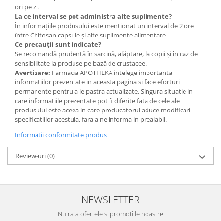
ori pe zi.
La ce interval se pot administra alte suplimente?
În informațiile produsului este menționat un interval de 2 ore
între Chitosan capsule și alte suplimente alimentare.
Ce precauții sunt indicate?
Se recomandă prudență în sarcină, alăptare, la copii și în caz de
sensibilitate la produse pe bază de crustacee.
Avertizare:
Farmacia APOTHEKA intelege importanta
informatiilor prezentate in aceasta pagina si face eforturi
permanente pentru a le pastra actualizate. Singura situatie in
care informatiile prezentate pot fi diferite fata de cele ale
produsului este aceea in care producatorul aduce modificari
specificatiilor acestuia, fara a ne informa in prealabil.
Informatii conformitate produs
Review-uri
(0)
NEWSLETTER
Nu rata ofertele si promotiile noastre