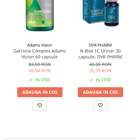
Adams Vision
DVR PHARM
Garcinia Complex Adams
N-Biot 1C Urinar 30
Te
Vision 60 capsule
capsule, DVR PHARM
83,00 RON
40,00 RON
66,94 RON
35,39 RON
IN STOC
IN STOC
ADAUGA IN COS
ADAUGA IN COS