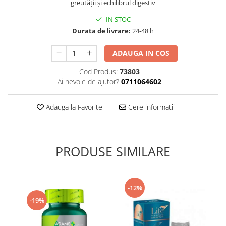
greutății și echilibrul digestiv
Supliment Vitamina D3
IN STOC
Supliment Vitamina E
Durata de livrare:
24-48 h
Supliment Zinc
ADAUGA IN COS
Tincturi si Gemoderivate
Cod Produs:
73803
Tuse gat si respiratie
Ai nevoie de ajutor?
0711064602
Vitamine si minerale
Adauga la Favorite
Cere informatii
PRODUSE SIMILARE
-12%
-19%