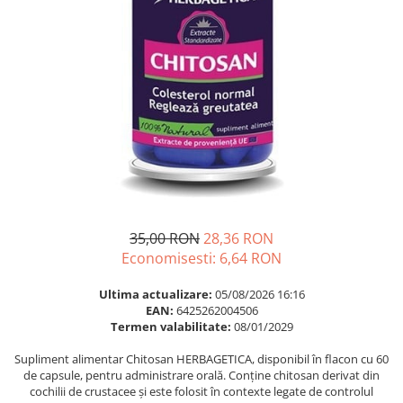
Multivitamine
Ingrijire par
Omega 3
Balsam masca si tratament
Par si unghii
Produse cu SPF Pentru Fata
Probiotice si prebiotice
Repelenti insecte
Prostata
Sanatate urinara
Sistemul respirator
Slabire si control greutate
Somn stres si anxietate
35,00 RON
28,36 RON
Supliment Calciu
Economisesti:
6,64
RON
Supliment Complexe
Ultima actualizare:
05/08/2026 16:16
Supliment Fier
EAN:
6425262004506
Termen valabilitate:
08/01/2029
Supliment Magneziu
Supliment alimentar Chitosan HERBAGETICA, disponibil în flacon cu 60
Supliment Vitamina B
de capsule, pentru administrare orală. Conține chitosan derivat din
Supliment Vitamina C
cochilii de crustacee și este folosit în contexte legate de controlul