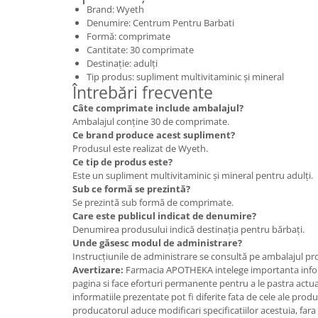
Brand: Wyeth
Denumire: Centrum Pentru Barbati
Formă: comprimate
Cantitate: 30 comprimate
Destinație: adulți
Tip produs: supliment multivitaminic și mineral
Întrebări frecvente
Câte comprimate include ambalajul?
Ambalajul conține 30 de comprimate.
Ce brand produce acest supliment?
Produsul este realizat de Wyeth.
Ce tip de produs este?
Este un supliment multivitaminic și mineral pentru adulți.
Sub ce formă se prezintă?
Se prezintă sub formă de comprimate.
Care este publicul indicat de denumire?
Denumirea produsului indică destinația pentru bărbați.
Unde găsesc modul de administrare?
Instrucțiunile de administrare se consultă pe ambalajul pr
Avertizare:
Farmacia APOTHEKA intelege importanta infor
pagina si face eforturi permanente pentru a le pastra actual
informatiile prezentate pot fi diferite fata de cele ale prod
producatorul aduce modificari specificatiilor acestuia, fara