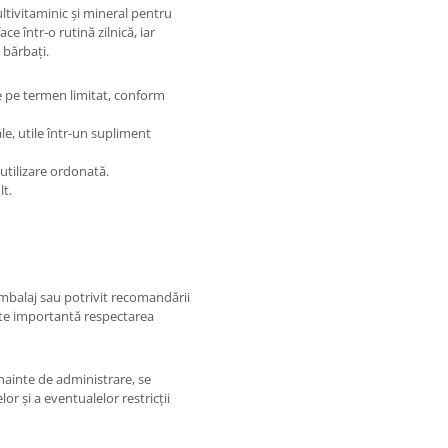
tivitaminic și mineral pentru
e într-o rutină zilnică, iar
 bărbați.
 pe termen limitat, conform
e, utile într-un supliment
utilizare ordonată.
lt.
ambalaj sau potrivit recomandării
ste importantă respectarea
nainte de administrare, se
r și a eventualelor restricții