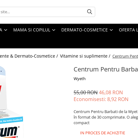
A
MAMA SI COPILUL
DERMATO-COSMETICE
OFERTA L
ente & Dermato-Cosmetice /
Vitamine si suplimente /
Centrum Pent
Centrum Pentru Barba
Wyeth
55,00 RON
46,08 RON
Economisesti:
8,92
RON
Centrum Pentru Barbati de la Wyeth
în format de 30 comprimate. O alege
compact
IN PROCES DE ACHIZITIE