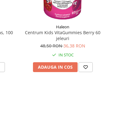
Haleon
as, 100
Centrum Kids VitaGummies Berry 60
jeleuri
48,50 RON
36,38 RON
IN STOC
ADAUGA IN COS