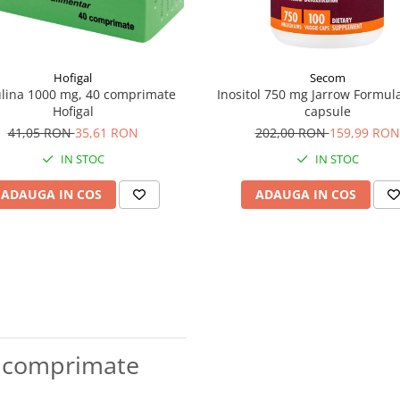
Hofigal
Secom
ulina 1000 mg, 40 comprimate
Inositol 750 mg Jarrow Formul
Hofigal
capsule
41,05 RON
35,61 RON
202,00 RON
159,99 RON
IN STOC
IN STOC
ADAUGA IN COS
ADAUGA IN COS
0 comprimate