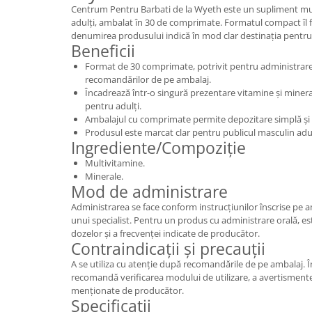
Centrum Pentru Barbati de la Wyeth este un supliment mul
adulți, ambalat în 30 de comprimate. Formatul compact îl fac
denumirea produsului indică în mod clar destinația pentru
Beneficii
Format de 30 comprimate, potrivit pentru administrare
recomandărilor de pe ambalaj.
Încadrează într-o singură prezentare vitamine și mineral
pentru adulți.
Ambalajul cu comprimate permite depozitare simplă și 
Produsul este marcat clar pentru publicul masculin adu
Ingrediente/Compoziție
Multivitamine.
Minerale.
Mod de administrare
Administrarea se face conform instrucțiunilor înscrise pe 
unui specialist. Pentru un produs cu administrare orală, e
dozelor și a frecvenței indicate de producător.
Contraindicații și precauții
A se utiliza cu atenție după recomandările de pe ambalaj. Î
recomandă verificarea modului de utilizare, a avertismentelo
menționate de producător.
Specificații