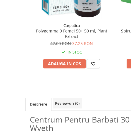
Supliment Vitamina D3
Supliment Vitamina E
Supliment Zinc
Carpatica
Polygemma 9 Femei 50+ 50 ml, Plant
Spir
Tincturi si Gemoderivate
Extract
Tuse gat si respiratie
42,00 RON
37,25 RON
Vitamine si minerale
IN STOC
ADAUGA IN COS
Review-uri
(0)
Descriere
Centrum Pentru Barbati 3
Wyeth