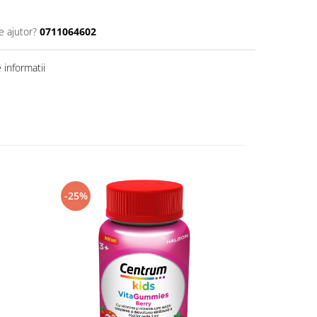
e ajutor?
0711064602
informatii
-25%