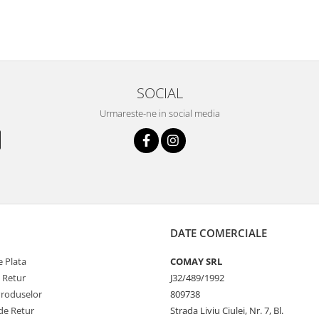
SOCIAL
Urmareste-ne in social media
DATE COMERCIALE
 Plata
COMAY SRL
e Retur
J32/489/1992
Produselor
809738
de Retur
Strada Liviu Ciulei, Nr. 7, Bl.