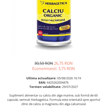
Multivitamine
Ingrijire par
Omega 3
Balsam masca si tratament
Par si unghii
Produse cu SPF Pentru Fata
Probiotice si prebiotice
Repelenti insecte
Prostata
Sanatate urinara
Sistemul respirator
Slabire si control greutate
Somn stres si anxietate
30,50 RON
26,75 RON
Supliment Calciu
Economisesti:
3,75
RON
Supliment Complexe
Ultima actualizare:
05/08/2026 16:19
Supliment Fier
EAN:
6425262004476
Termen valabilitate:
29/07/2027
Supliment Magneziu
Supliment alimentar cu calciu din alge marine, sub formă de 60
Supliment Vitamina B
capsule, semnat Herbagetica. Formula este orientată spre aportul
Supliment Vitamina C
zilnic de calciu și magneziu din alga calcaroasă