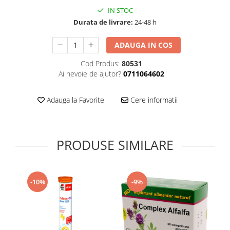
Supliment Vitamina D3
IN STOC
Durata de livrare:
24-48 h
Supliment Vitamina E
Supliment Zinc
ADAUGA IN COS
Tincturi si Gemoderivate
Cod Produs:
80531
Tuse gat si respiratie
Ai nevoie de ajutor?
0711064602
Vitamine si minerale
Adauga la Favorite
Cere informatii
PRODUSE SIMILARE
-10%
-9%