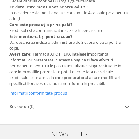
Fiecare capsulă conține 600 mg alga calcaroasă.
Ce dozaj este menționat pentru adulți?
În descriere este menționat un consum de 4 capsule pe zi pentru
adulți.
Care este precauția principală?
Produsul este contraindicat în caz de hipercalcemie.
Este menționat și pentru copii?
Da, descrierea indică o administrare de 3 capsule pe zi pentru
copii.
Avertizare:
Farmacia APOTHEKA intelege importanta
informatiilor prezentate in aceasta pagina si face eforturi
permanente pentru a le pastra actualizate. Singura situatie in
care informatiile prezentate pot fi diferite fata de cele ale
produsului este aceea in care producatorul aduce modificari
specificatiilor acestuia, fara a ne informa in prealabil.
Informatii conformitate produs
Review-uri
(0)
NEWSLETTER