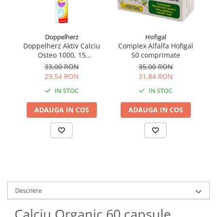
Doppelherz
Hofigal
Doppelherz Aktiv Calciu
Complex Alfalfa Hofigal
Osteo 1000, 15
50 comprimate
comprimate efervescente
33,00 RON
35,00 RON
29,54 RON
31,84 RON
IN STOC
IN STOC
ADAUGA IN COS
ADAUGA IN COS
Descriere
Calciu Organic 60 capsule