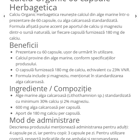
Herbagetica
Calciu Organic Herbagetica reunește calciul din alge marine într-o
prezentare de 60 capsule, cu alga calcaroasă standardizată.
Formula afișată pune accent pe aportul de calciu și magneziu
dintr-o sursă naturală, iar fiecare capsulă furnizează 180 mg de
calciu.
Beneficii
Prezentare cu 60 capsule, ușor de urmărit în utilizare.
Calciul provine din alge marine, conform specificațiilor
produsului.
O capsulă furnizează 180 mg de calciu, echivalent cu 23% VNR.
Formula include și magneziu, menționat în standardizarea
alga calcaroasă.
Ingrediente / Compoziție
Alge marine alga calcaroasă (Lithothamnion sp.) standardizată
cu minimum 30% calciu și 2% magneziu.
600 mg alga calcaroasă per capsulă.
Aport de 180 mg calciu per capsulă.
Mod de administrare
Descrierea produsului menționează administrarea pentru adulți:
4 capsule pe zi, iar pentru copii: 3 capsule pe zi. Pentru utilizare
corectă, respectă indicațiile de pe ambalaj și recomandarea