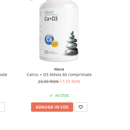
-11%
Alevia
N
mate
Calciu + D3 Alevia 60 comprimate
Maxima
23,00 RON
17,59 RON
70,
IN STOC
ADAUGA IN COS
ADAU