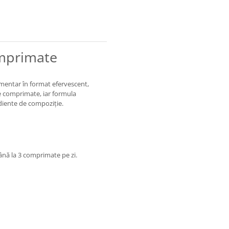
omprimate
entar în format efervescent,
e comprimate, iar formula
diente de compoziție.
ână la 3 comprimate pe zi.