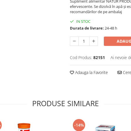
Supliment alimentar NATUR PRODUKT
efervescente. Se dizolvă în apă și e
recomandărilor de pe ambalaj
IN STOC
Durata de livrare:
24-48 h
ADAUG
Cod Produs:
82151
Ai nevoie d
Adauga la Favorite
Cere 
PRODUSE SIMILARE
%
-14%