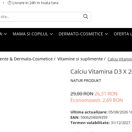
 🕐 Livrare in 24h in toata tara
A
MAMA SI COPILUL
DERMATO-COSMETICE
OFERTA L
ente & Dermato-Cosmetice /
Vitamine si suplimente /
Calciu Vitami
Calciu Vitamina D3 X 
NATUR PRODUKT
29,00 RON
26,31 RON
Economisesti:
2,69
RON
Ultima actualizare:
05/08/2026 1
EAN:
5906204009359
Termen valabilitate:
31/12/2027