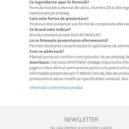
Ce ingrediente apar în formulă?
Formula include carbonat de calciu, vitamina D3 și alte in
menționate pe ambalaj.
Care este forma de prezentare?
Produsul este prezentat sub formă de comprimate eferves
Ce brand este indicat?
Brandul menționat este NATUR PRODUKT.
La ce folosește prezentarea efervescentă?
Permite dizolvarea comprimatului în apă înainte de admini
Cum se păstrează?
Păstrați produsul conform instrucțiunilor de pe ambalaj, fe
Avertizare:
Farmacia APOTHEKA intelege importanta infor
pagina si face eforturi permanente pentru a le pastra actual
informatiile prezentate pot fi diferite fata de cele ale prod
producatorul aduce modificari specificatiilor acestuia, fara
Informatii conformitate produs
NEWSLETTER
Nu rata ofertele si promotiile noastre