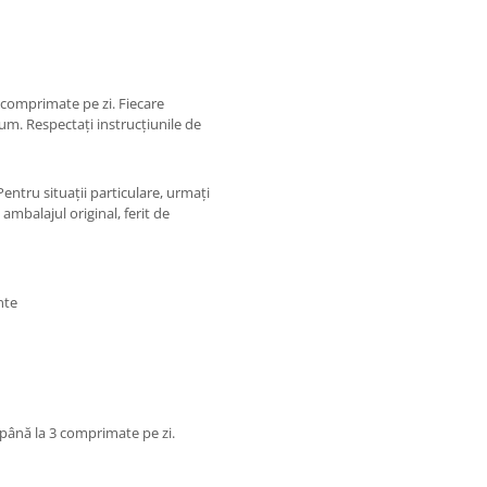
3 comprimate pe zi. Fiecare
um. Respectați instrucțiunile de
ntru situații particulare, urmați
 ambalajul original, ferit de
nte
 până la 3 comprimate pe zi.