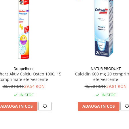
Doppelherz
NATUR PRODUKT
erz Aktiv Calciu Osteo 1000, 15
Calcidin 600 mg 20 compri
comprimate efervescente
efervescente
33,00 RON
29,54 RON
46,50 RON
39,81 RON
IN STOC
IN STOC
ADAUGA IN COS
ADAUGA IN COS