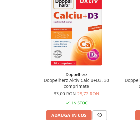
Supliment Vitamina D3
Supliment Vitamina E
Supliment Zinc
Tincturi si Gemoderivate
Tuse gat si respiratie
Vitamine si minerale
Doppelherz
Doppelherz Aktiv Calciu+D3, 30
Doppelh
comprimate
33,00 RON
28,72 RON
IN STOC
ADAUGA IN COS