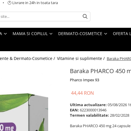
 🕐 Livrare in 24h in toata tara
A
MAMA SI COPILUL
DERMATO-COSMETICE
OFERTA L
ente & Dermato-Cosmetice /
Vitamine si suplimente /
Baraka PHARC
Baraka PHARCO 450 m
Pharco Impex 93
44,44 RON
Ultima actualizare:
05/08/2026 1
EAN:
6223000013946
Termen valabilitate:
28/02/2028
Baraka PHARCO 450 mg 24 capsule