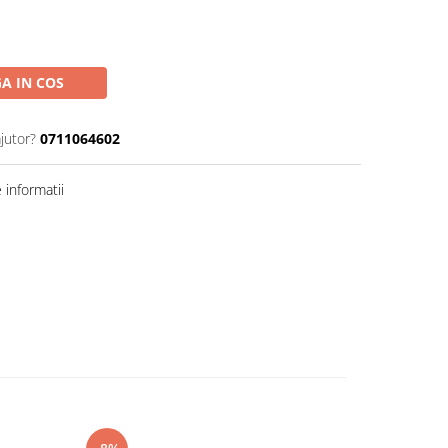
A IN COS
jutor?
0711064602
informatii