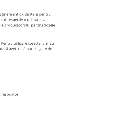
ținere antioxidantă și pentru
ui, respectiv o utilizare ca
țiile producătorului pentru dozele
entru utilizare corectă, urmați
 dacă aveți nelămuriri legate de
 respirator