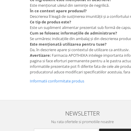
Este menționat uleiul din semințe de negrilică.
În ce context apare produsul?
Descrierea îl leagă de susținerea imunității și a confortului 
Ce tip de produs este?
Este un supliment alimentar prezentat sub formă de capsu
Cum se folosesc informațiile de administrare?
Se urmăresc indicațiile din ambalaj și din descrierea produ
Este menționată utilizarea pentru tuse?
Da, în descriere apare și contextul de utilizare ca antitusiv.
Avertizare:
Farmacia APOTHEKA intelege importanta infor
pagina si face eforturi permanente pentru a le pastra actual
informatiile prezentate pot fi diferite fata de cele ale prod
producatorul aduce modificari specificatiilor acestuia, fara
Informatii conformitate produs
NEWSLETTER
Nu rata ofertele si promotiile noastre