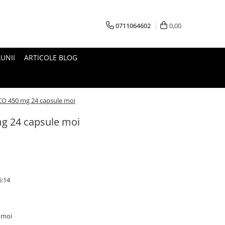
0711064602
0,00
UNII
ARTICOLE BLOG
O 450 mg 24 capsule moi
g 24 capsule moi
6:14
 moi