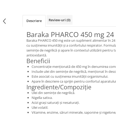
Review-uri
(0)
Descriere
Baraka PHARCO 450 mg 24 
Baraka PHARCO 450 mg este un supliment alimentar în 24 c
cu susținerea imunității și a confortului respirator. Formul
semințe de negrilică și apare în contextul utilizării pentru t
antioxidantă.
Beneficii
Concentrație menționată de 450 mg în denumirea come
Include ulei din semințe de negrilică, menționat în desc
Este asociat cu susținerea imunității organismului.
Apare în descriere ca sprijin pentru confortul aparatului
Ingrediente/Compoziție
Ulei din semințe de negrilică.
Nigella sativa.
Acizi grași saturați și nesaturați.
Ulei volatil.
Vitamine, enzime, săruri minerale, saponine și nigelone