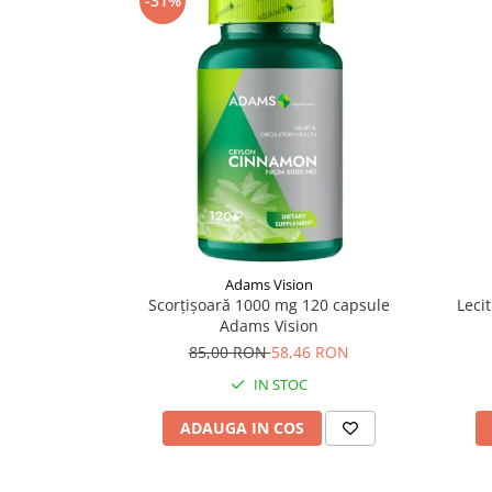
-31%
Supliment Vitamina D3
Supliment Vitamina E
Supliment Zinc
Tincturi si Gemoderivate
Tuse gat si respiratie
Vitamine si minerale
Adams Vision
Scorțișoară 1000 mg 120 capsule
Leci
Adams Vision
85,00 RON
58,46 RON
IN STOC
ADAUGA IN COS