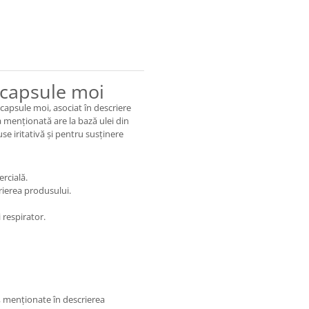
capsule moi
apsule moi, asociat în descriere
a menționată are la bază ulei din
use iritativă și pentru susținere
rcială.
rierea produsului.
 respirator.
, menționate în descrierea