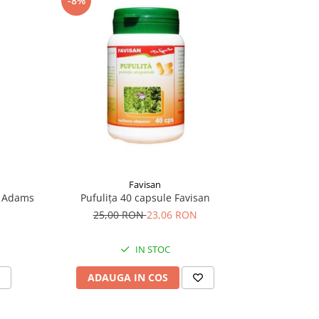
-8%
-12%
Favisan
i Adams
Pufulița 40 capsule Favisan
Eficaf-F 
25,00 RON
23,06 RON
87,
IN STOC
ADAUGA IN COS
ADAU