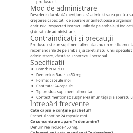
produsului.
Mod de administrare
Descrierea furnizată menționează administrarea pentru sus
creșterea capacității de apărare antiinfecțioasă a organismul
antitusiv. Respectați instrucțiunile de pe ambalaj și indica
și durata de administrare.
Contraindicații și precauții
Produsul este un supliment alimentar, nu un medicament. P
recomandările de pe ambalaj și cereți sfatul unui specialist
administrare, vârstă sau contextul personal.
Specificații
Brand: PHARCO
Denumire: Baraka 450 mg
Formă: capsule moi
Cantitate: 24 capsule
Tip produs: supliment alimentar
Context menționat: susținerea imunității și a aparatului
Întrebări frecvente
Câte capsule conține pachetul?
Pachetul conține 24 capsule moi.
Ce concentrare apare în denumire?
Denumirea include 450 mg.
Ce ingredient este menționat în descriere?