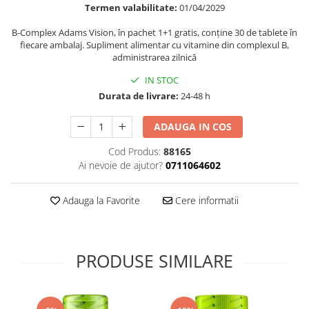
Termen valabilitate:
01/04/2029
Supliment Vitamina D3
B-Complex Adams Vision, în pachet 1+1 gratis, conține 30 de tablete în
Supliment Vitamina E
fiecare ambalaj. Supliment alimentar cu vitamine din complexul B,
Supliment Zinc
administrarea zilnică
Tincturi si Gemoderivate
IN STOC
Durata de livrare:
24-48 h
Tuse gat si respiratie
Vitamine si minerale
ADAUGA IN COS
Cod Produs:
88165
Ai nevoie de ajutor?
0711064602
Adauga la Favorite
Cere informatii
PRODUSE SIMILARE