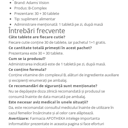
Brand: Adams Vision
Produs: B-Complex
Prezentare: 30 + 30 tablete
Tip: supliment alimentar
Administrare menționată: 1 tabletă pe zi, după masă
Întrebări frecvente
Câte tablete are fiecare cutie?
Fiecare cutie conține 30 de tablete, iar pachetul 1+1 gratis.
Ce cantitate totală primești în acest pachet?
Prezentarea este 30 + 30 tablete.
Cum se ia produsul?
Administrarea indicată este de 1 tabletă pe zi, după masă.
Ce conține formula?
Conține vitamine din complexul B, alături de ingrediente auxiliare
și excipienți enumerați pe ambalaj.
Ce recomandări de siguranță sunt menționate?
Nu se depășește doza zilnică recomandată și produsul se
consumă înainte de data marcată pe ambalaj.
Este necesar aviz medical în unele situații?
Da, este recomandat consultul medicului înainte de utilizare în
cazul femeilor însărcinate și al celor care alăptează.
Avertizare:
Farmacia APOTHEKA intelege importanta
informatiilor prezentate in aceasta pagina si face eforturi