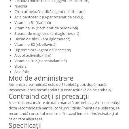
Celuloză microcristalină (agent de încărcare)
Niacină
Croscarmeloză sodică (agent de eliberare)
Acid pantotenic (D-pantotenat de calciu)
Vitamina B1 (tiamină)
Vitamina B6 (clorhidrat de piridoxină)
Stearat de magneziu (antiaglomerant)
Dioxid de siliciu (antiaglomerant)
Vitamina B2 (riboflavină)
Hipromeloză (agent de încărcare)
Alcool polivinilic (film)
Vitamina B12 (ciancobalamină)
Biotină
Acid folic
Mod de administrare
Administrarea indicată este de 1 tabletă pe zi, după masă.
Respectați doza recomandată și instrucțiunile de pe ambalaj.
Contraindicații și precauții
A se consuma înainte de data marcată pe ambalaj. A nu se depăși
doza recomandată pentru consumul zilnic. Înainte de utilizare, se
recomandă consultul medicului în cazul femeilor însărcinate și al
celor care alăptează.
Specificații