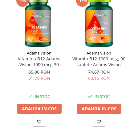
-9%
-15%
Adams Vision
Adams Vision
Vitamina B12 Adams
Vitamin B12 1000 mcg, 90
He
Vision 1000 mcg 30
tablete Adams Vision
tablete
35,00 RON
74,67 RON
31,79 RON
63,15 RON
IN STOC
IN STOC
ADAUGA IN COS
ADAUGA IN COS