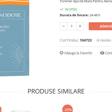
Tonimer Apa De Mare Pentru Aeroso
IN STOC
Durata de livrare:
24-48 h
ADAUG
Cod Produs:
104723
Ai nevoie 
Adauga la Favorite
Cere 
PRODUSE SIMILARE
%
-25%