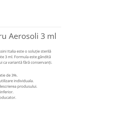
u Aerosoli 3 ml
i Italia este o soluție sterilă
câte 3 ml. Formula este gândită
i ca variantă fără conservanți.
atie de 3%.
tilizare individuala.
 descrierea produsului.
inferior.
roducator.