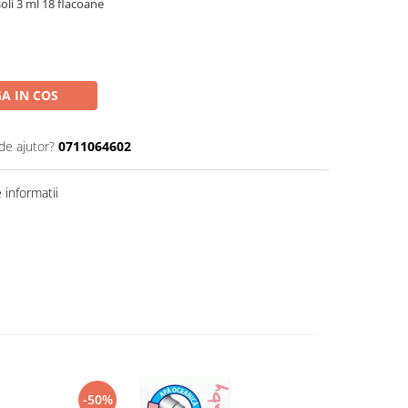
li 3 ml 18 flacoane
A IN COS
de ajutor?
0711064602
informatii
-50%