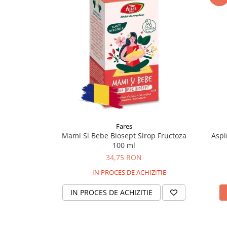
Supliment Vitamina D3
Supliment Vitamina E
Supliment Zinc
Tincturi si Gemoderivate
Tuse gat si respiratie
Vitamine si minerale
Fares
Mami Si Bebe Biosept Sirop Fructoza
Aspi
100 ml
34,75 RON
IN PROCES DE ACHIZITIE
IN PROCES DE ACHIZITIE