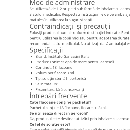
Mod de administrare
Se utilizează de 1-2 ori pe zi sub formă de inhalare cu aero
sfatului medicului. Respectați instrucțiunile de pe ambalaj
mai ales în utilizarea la sugari și copii.
Contraindicații și precauții
Folosiți produsul numai conform destinației indicate. Pentr
pentru utilizarea la copii mici sau pentru adaptarea durate
recomandat sfatul medicului. Nu utilizați dacă ambalajul es
Specificații
Brand: Instituto Ganassini Italia
Produs: Tonimer Apa de mare pentru aerosoli
Conținut: 18 flacoane
Volum per flacon: 3 ml
Tip: soluție sterilă hipertonică
Salinitate: 3%
Prezentare: fără conservanți
Întrebări frecvente
Câte flacoane conține pachetul?
Pachetul conține 18 flacoane, fiecare cu 3 ml.
Se utilizează direct în aerosoli?
Da, produsul este destinat utilizării prin inhalare cu aerosol
Ce fel de soluție este?
Este o soluție sterilă hipertonică de apă de mare, cu salinit