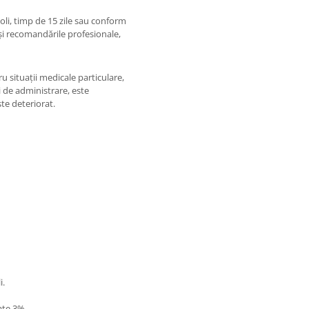
soli, timp de 15 zile sau conform
 și recomandările profesionale,
u situații medicale particulare,
i de administrare, este
te deteriorat.
i.
ate 3%.