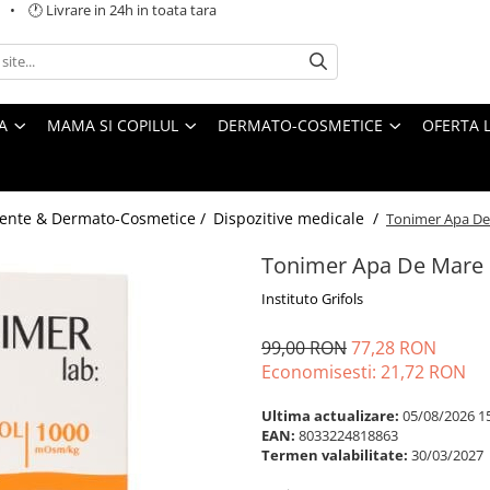
 🕐 Livrare in 24h in toata tara
A
MAMA SI COPILUL
DERMATO-COSMETICE
OFERTA L
ente & Dermato-Cosmetice /
Dispozitive medicale /
Tonimer Apa De 
Tonimer Apa De Mare P
Instituto Grifols
99,00 RON
77,28 RON
Economisesti:
21,72
RON
Ultima actualizare:
05/08/2026 1
EAN:
8033224818863
Termen valabilitate:
30/03/2027