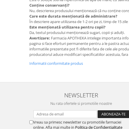
Conține conservanți?
Nu, descrierea produsului menționează că nu conține cons
Care este durata menționată de administrare?
În descriere apare utilizarea de 1-2 ori pe zi, timp de 15 zi
Este menționată utilizarea pentru copii?
Da, textul produsului menționează sugari, copii și adulți.
Avertizare:
Farmacia APOTHEKA intelege importanta infor
pagina si face eforturi permanente pentru a le pastra actual
informatiile prezentate pot fi diferite fata de cele ale prod
producatorul aduce modificari specificatiilor acestuia, fara
Informatii conformitate produs
NEWSLETTER
Nu rata ofertele si promotiile noastre
Vreau sa primesc newsletter cu promotiile farmaciei
online. Afla mai multe in
Politica de Confidentialitate