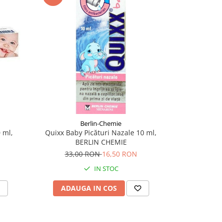
-11%
Berlin-Chemie
 ml,
Quixx Baby Picături Nazale 10 ml,
Biberon cu c
BERLIN CHEMIE
animale Pr
33,00 RON
16,50 RON
11,
IN STOC
ADAUGA IN COS
ADAU