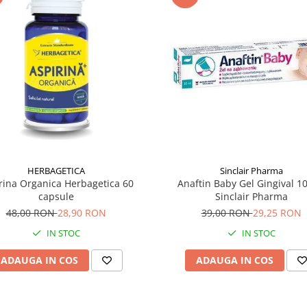
HERBAGETICA
Sinclair Pharma
rina Organica Herbagetica 60
Anaftin Baby Gel Gingival 10
capsule
Sinclair Pharma
48,00 RON
28,90 RON
39,00 RON
29,25 RON
IN STOC
IN STOC
ADAUGA IN COS
ADAUGA IN COS