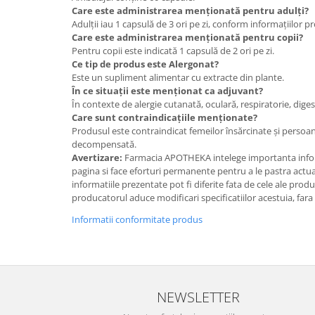
Care este administrarea menționată pentru adulți?
Adulții iau 1 capsulă de 3 ori pe zi, conform informațiilor p
Care este administrarea menționată pentru copii?
Pentru copii este indicată 1 capsulă de 2 ori pe zi.
Ce tip de produs este Alergonat?
Este un supliment alimentar cu extracte din plante.
În ce situații este menționat ca adjuvant?
În contexte de alergie cutanată, oculară, respiratorie, diges
Care sunt contraindicațiile menționate?
Produsul este contraindicat femeilor însărcinate și persoan
decompensată.
Avertizare:
Farmacia APOTHEKA intelege importanta infor
pagina si face eforturi permanente pentru a le pastra actual
informatiile prezentate pot fi diferite fata de cele ale prod
producatorul aduce modificari specificatiilor acestuia, fara
Informatii conformitate produs
NEWSLETTER