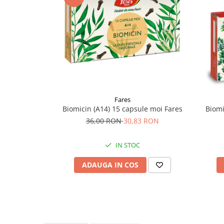
Supliment Vitamina D3
Supliment Vitamina E
Supliment Zinc
Tincturi si Gemoderivate
Tuse gat si respiratie
Vitamine si minerale
Fares
Biomicin (A14) 15 capsule moi Fares
Biomi
36,00 RON
30,83 RON
IN STOC
ADAUGA IN COS