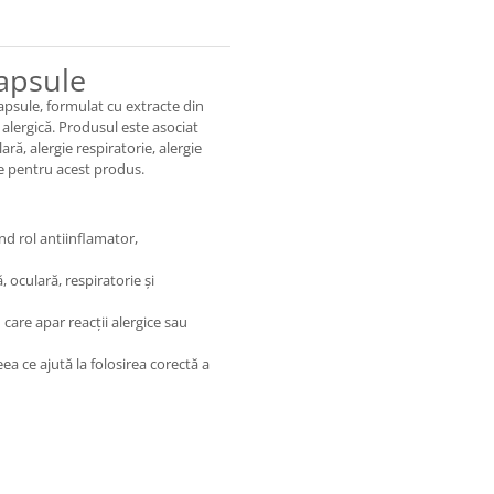
apsule
apsule, formulat cu extracte din
 alergică. Produsul este asociat
ară, alergie respiratorie, alergie
te pentru acest produs.
d rol antiinflamator,
 oculară, respiratorie și
care apar reacții alergice sau
eea ce ajută la folosirea corectă a