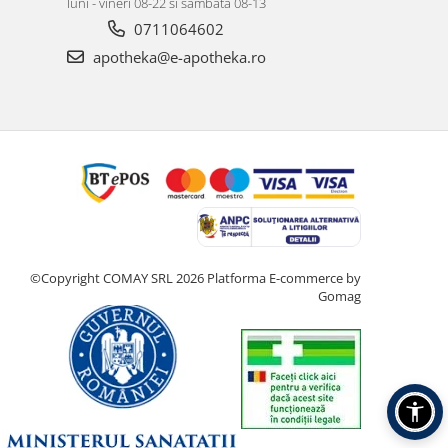
luni - vineri 08-22 si sambata 08-13
0711064602
apotheka@e-apotheka.ro
©Copyright COMAY SRL 2026
Platforma E-commerce by
Gomag