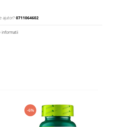
e ajutor?
0711064602
informatii
-6%