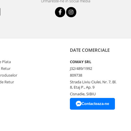
Urmareste-ne in social media
DATE COMERCIALE
 Plata
COMAY SRL
e Retur
J32/489/1992
Produselor
809738
de Retur
Strada Liviu Ciulei, Nr. 7, Bl.
8, Etaj P., Ap. 9
Cisnadie, SIBIU
Contacteaza-ne