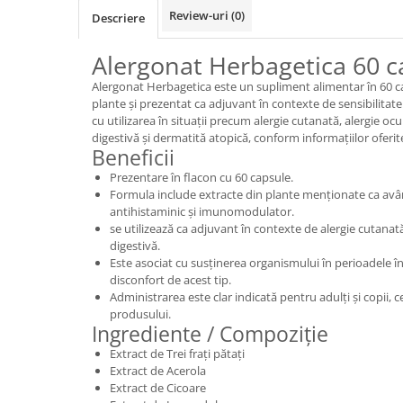
Review-uri
(0)
Descriere
Alergonat Herbagetica 60 c
Alergonat Herbagetica este un supliment alimentar în 60 c
plante și prezentat ca adjuvant în contexte de sensibilitate
cu utilizarea în situații precum alergie cutanată, alergie ocul
digestivă și dermatită atopică, conform informațiilor oferi
Beneficii
Prezentare în flacon cu 60 capsule.
Formula include extracte din plante menționate ca avân
antihistaminic și imunomodulator.
se utilizează ca adjuvant în contexte de alergie cutanată,
digestivă.
Este asociat cu susținerea organismului în perioadele în 
disconfort de acest tip.
Administrarea este clar indicată pentru adulți și copii, c
produsului.
Ingrediente / Compoziție
Extract de Trei frați pătați
Extract de Acerola
Extract de Cicoare