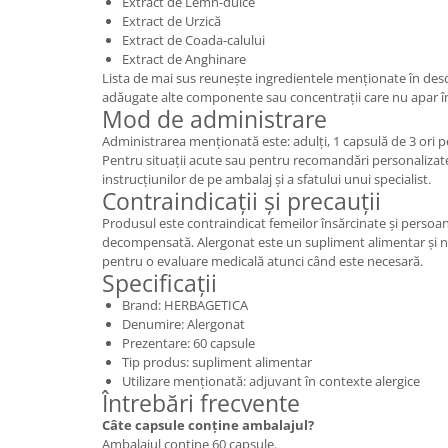
Extract de Lemn-dulce
Extract de Urzică
Extract de Coada-calului
Extract de Anghinare
Lista de mai sus reunește ingredientele menționate în desc
adăugate alte componente sau concentrații care nu apar în
Mod de administrare
Administrarea menționată este: adulți, 1 capsulă de 3 ori pe z
Pentru situații acute sau pentru recomandări personalizate
instrucțiunilor de pe ambalaj și a sfatului unui specialist.
Contraindicații și precauții
Produsul este contraindicat femeilor însărcinate și persoan
decompensată. Alergonat este un supliment alimentar și nu 
pentru o evaluare medicală atunci când este necesară.
Specificații
Brand: HERBAGETICA
Denumire: Alergonat
Prezentare: 60 capsule
Tip produs: supliment alimentar
Utilizare menționată: adjuvant în contexte alergice
Întrebări frecvente
Câte capsule conține ambalajul?
Ambalajul conține 60 capsule.