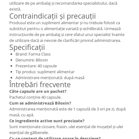
utilizare de pe ambalaj și recomandarea specialistului, dacă
există.
Contraindicații și precauții
Produsul este un supliment alimentar și nu trebuie folosit ca
substitut pentru o alimentație variată și echilibrată. Urmează
instrucțiunile de pe ambalaj și cere sfatul unui specialist înainte
de utilizare dacă ai nevoie de clarificări privind administrarea.
Specificații
Brand: Farma Class
Denumire: Biloxin
Prezentare: 40 capsule
Tip produs: supliment alimentar
Administrare menționată: după masă
Întrebări frecvente
Câte capsule are un pachet?
Pachetul conține 40 capsule.
Cum se administrează Biloxin?
Administrarea menționată este de 1 capsulă de 3 ori pe zi, după
masă, cu apă.
Ce ingrediente active sunt precizate?
Sunt menționate cicoare, frasin, ulei esențial de mușețel și ulei
esențial de gălbenele.
Cu ce context de utilizare apare în descriere?