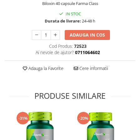
Multivitamine
Biloxin 40 capsule Farma Class
Ingrijire par
Omega 3
Balsam masca si tratament
IN STOC
Par si unghii
Durata de livrare:
24-48 h
Produse cu SPF Pentru Fata
Probiotice si prebiotice
Repelenti insecte
ADAUGA IN COS
Prostata
Cod Produs:
72523
Sanatate urinara
Ai nevoie de ajutor?
0711064602
Sistemul respirator
Slabire si control greutate
Adauga la Favorite
Cere informatii
Somn stres si anxietate
Supliment Calciu
PRODUSE SIMILARE
Supliment Complexe
Supliment Fier
Supliment Magneziu
-31%
-20%
Supliment Vitamina B
Supliment Vitamina C