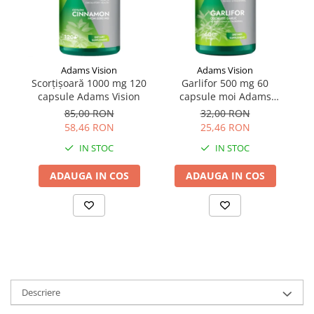
Supliment Vitamina D3
Supliment Vitamina E
Supliment Zinc
Adams Vision
Adams Vision
Tincturi si Gemoderivate
Scorțișoară 1000 mg 120
Garlifor 500 mg 60
P
capsule Adams Vision
capsule moi Adams
Tuse gat si respiratie
Vision
85,00 RON
32,00 RON
Vitamine si minerale
58,46 RON
25,46 RON
IN STOC
IN STOC
ADAUGA IN COS
ADAUGA IN COS
Descriere