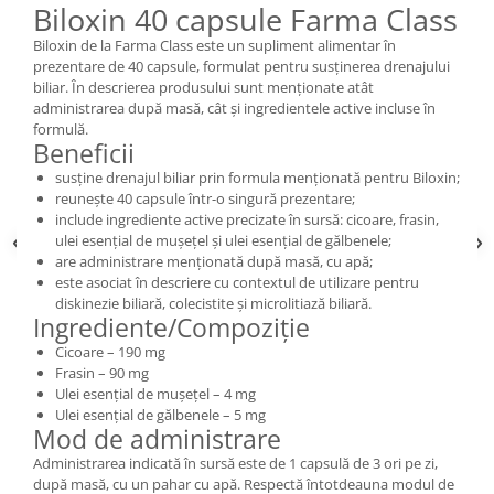
Biloxin 40 capsule Farma Class
Biloxin de la Farma Class este un supliment alimentar în
prezentare de 40 capsule, formulat pentru susținerea drenajului
biliar. În descrierea produsului sunt menționate atât
administrarea după masă, cât și ingredientele active incluse în
formulă.
Beneficii
susține drenajul biliar prin formula menționată pentru Biloxin;
reunește 40 capsule într-o singură prezentare;
include ingrediente active precizate în sursă: cicoare, frasin,
ulei esențial de mușețel și ulei esențial de gălbenele;
are administrare menționată după masă, cu apă;
este asociat în descriere cu contextul de utilizare pentru
diskinezie biliară, colecistite și microlitiază biliară.
Ingrediente/Compoziție
Cicoare – 190 mg
Frasin – 90 mg
Ulei esențial de mușețel – 4 mg
Ulei esențial de gălbenele – 5 mg
Mod de administrare
Administrarea indicată în sursă este de 1 capsulă de 3 ori pe zi,
după masă, cu un pahar cu apă. Respectă întotdeauna modul de