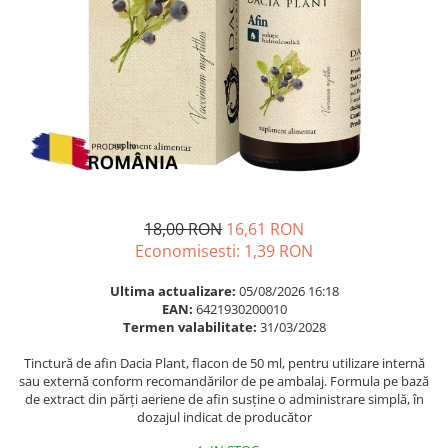
Multivitamine
Ingrijire par
Omega 3
Balsam masca si tratament
Par si unghii
Produse cu SPF Pentru Fata
Probiotice si prebiotice
Repelenti insecte
Prostata
Sanatate urinara
Sistemul respirator
Slabire si control greutate
18,00 RON
16,61 RON
Somn stres si anxietate
Economisesti:
1,39
RON
Supliment Calciu
Ultima actualizare:
05/08/2026 16:18
EAN:
6421930200010
Supliment Complexe
Termen valabilitate:
31/03/2028
Supliment Fier
Tinctură de afin Dacia Plant, flacon de 50 ml, pentru utilizare internă
Supliment Magneziu
sau externă conform recomandărilor de pe ambalaj. Formula pe bază
de extract din părți aeriene de afin susține o administrare simplă, în
Supliment Vitamina B
dozajul indicat de producător
Supliment Vitamina C