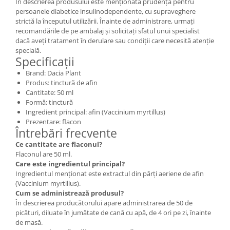
În descrierea produsului este menționată prudență pentru
persoanele diabetice insulinodependente, cu supraveghere
strictă la începutul utilizării. Înainte de administrare, urmați
recomandările de pe ambalaj și solicitați sfatul unui specialist
dacă aveți tratament în derulare sau condiții care necesită atenție
specială.
Specificații
Brand: Dacia Plant
Produs: tinctură de afin
Cantitate: 50 ml
Formă: tinctură
Ingredient principal: afin (Vaccinium myrtillus)
Prezentare: flacon
Întrebări frecvente
Ce cantitate are flaconul?
Flaconul are 50 ml.
Care este ingredientul principal?
Ingredientul menționat este extractul din părți aeriene de afin
(Vaccinium myrtillus).
Cum se administrează produsul?
În descrierea producătorului apare administrarea de 50 de
picături, diluate în jumătate de cană cu apă, de 4 ori pe zi, înainte
de masă.