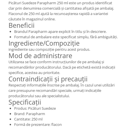
Picături Suedeze Parapharm 250 ml este un produs identificat
clar prin denumirea comercială și cantitatea afișată pe ambalaj.
Flaconul de 250 ml ajută la recunoașterea rapidă a variantei
căutate în magazinul online.
Beneficii
Brandul Parapharm apare explicit în titlu și în descriere.
Formatul de ambalare este specificat simplu, fără ambiguități.
Ingrediente/Compoziție
ingrediente sau compoziție pentru acest produs.
Mod de administrare
Utilizarea se face conform instrucțiunilor de pe ambalaj și
recomandărilor producătorului. Dacă pe etichetă există indicații
specifice, acestea au prioritate.
Contraindicații și precauții
Respectați informațiile înscrise pe ambalaj. În cazul unei utilizări
care presupune recomandări speciale, urmați indicațiile
producătorului sau ale specialistului.
Specificații
Produs: Picături Suedeze
Brand: Parapharm
Cantitate: 250 ml
Formă de prezentare: flacon