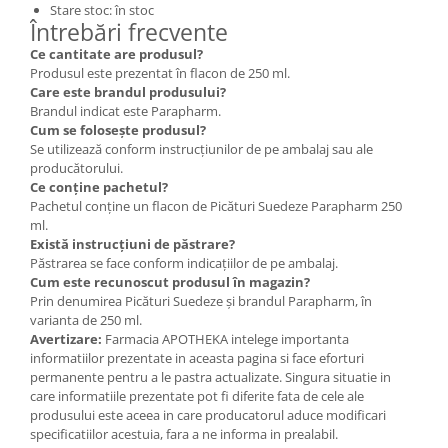
Stare stoc: în stoc
Întrebări frecvente
Ce cantitate are produsul?
Produsul este prezentat în flacon de 250 ml.
Care este brandul produsului?
Brandul indicat este Parapharm.
Cum se folosește produsul?
Se utilizează conform instrucțiunilor de pe ambalaj sau ale
producătorului.
Ce conține pachetul?
Pachetul conține un flacon de Picături Suedeze Parapharm 250
ml.
Există instrucțiuni de păstrare?
Păstrarea se face conform indicațiilor de pe ambalaj.
Cum este recunoscut produsul în magazin?
Prin denumirea Picături Suedeze și brandul Parapharm, în
varianta de 250 ml.
Avertizare:
Farmacia APOTHEKA intelege importanta
informatiilor prezentate in aceasta pagina si face eforturi
permanente pentru a le pastra actualizate. Singura situatie in
care informatiile prezentate pot fi diferite fata de cele ale
produsului este aceea in care producatorul aduce modificari
specificatiilor acestuia, fara a ne informa in prealabil.