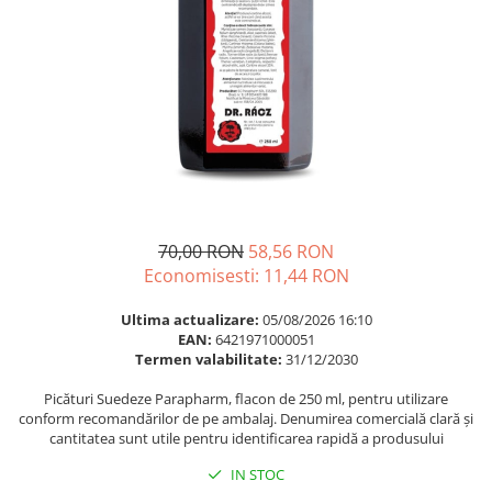
Multivitamine
Ingrijire par
Omega 3
Balsam masca si tratament
Par si unghii
Produse cu SPF Pentru Fata
Probiotice si prebiotice
Repelenti insecte
Prostata
Sanatate urinara
Sistemul respirator
Slabire si control greutate
70,00 RON
58,56 RON
Somn stres si anxietate
Economisesti:
11,44
RON
Supliment Calciu
Ultima actualizare:
05/08/2026 16:10
EAN:
6421971000051
Supliment Complexe
Termen valabilitate:
31/12/2030
Supliment Fier
Picături Suedeze Parapharm, flacon de 250 ml, pentru utilizare
Supliment Magneziu
conform recomandărilor de pe ambalaj. Denumirea comercială clară și
cantitatea sunt utile pentru identificarea rapidă a produsului
Supliment Vitamina B
IN STOC
Supliment Vitamina C