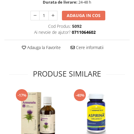
Durata de livrare:
24-48 h
Supliment Vitamina D3
Supliment Vitamina E
ADAUGA IN COS
Supliment Zinc
Cod Produs:
5092
Ai nevoie de ajutor?
0711064602
Tincturi si Gemoderivate
Tuse gat si respiratie
Adauga la Favorite
Cere informatii
Vitamine si minerale
PRODUSE SIMILARE
-17%
-40%