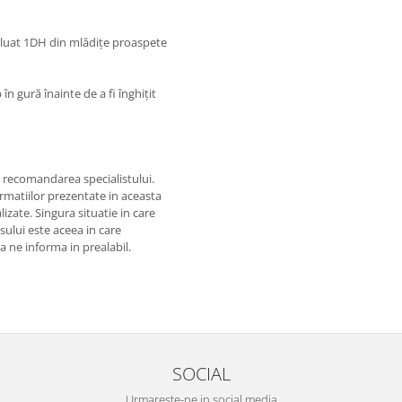
iluat 1DH din mlădițe proaspete
în gură înainte de a fi înghițit
i recomandarea specialistului.
matiilor prezentate in aceasta
izate. Singura situatie in care
usului este aceea in care
 a ne informa in prealabil.
SOCIAL
Urmareste-ne in social media