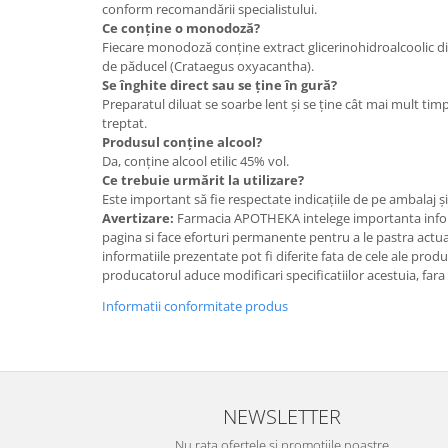
conform recomandării specialistului.
Ce conține o monodoză?
Fiecare monodoză conține extract glicerinohidroalcoolic d
de păducel (Crataegus oxyacantha).
Se înghite direct sau se ține în gură?
Preparatul diluat se soarbe lent și se ține cât mai mult timp 
treptat.
Produsul conține alcool?
Da, conține alcool etilic 45% vol.
Ce trebuie urmărit la utilizare?
Este important să fie respectate indicațiile de pe ambalaj ș
Avertizare:
Farmacia APOTHEKA intelege importanta infor
pagina si face eforturi permanente pentru a le pastra actual
informatiile prezentate pot fi diferite fata de cele ale prod
producatorul aduce modificari specificatiilor acestuia, fara
Informatii conformitate produs
NEWSLETTER
Nu rata ofertele si promotiile noastre