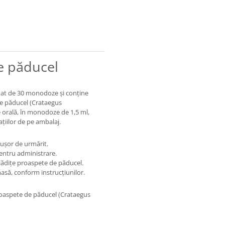
e păducel
mat de 30 monodoze și conține
de păducel (Crataegus
orală, în monodoze de 1,5 ml,
ațiilor de pe ambalaj.
ușor de urmărit.
pentru administrare.
mlădițe proaspete de păducel.
masă, conform instrucțiunilor.
proaspete de păducel (Crataegus