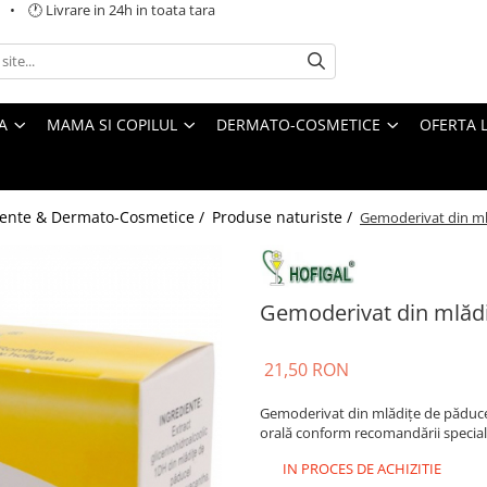
 🕐 Livrare in 24h in toata tara
A
MAMA SI COPILUL
DERMATO-COSMETICE
OFERTA L
ente & Dermato-Cosmetice /
Produse naturiste /
Gemoderivat din ml
Gemoderivat din mlăd
21,50 RON
Gemoderivat din mlădițe de păduce
orală conform recomandării specialis
IN PROCES DE ACHIZITIE