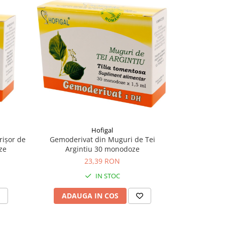
-12%
Hofigal
rișor de
Gemoderivat din Muguri de Tei
Gemoderivat 
ze
Argintiu 30 monodoze
30 m
23,39 RON
28,
IN STOC
ADAUGA IN COS
ADAU