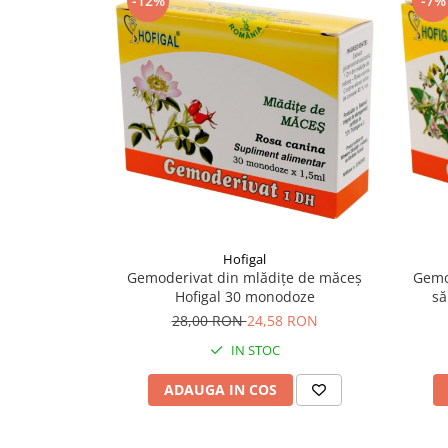
-12%
-7%
Supliment Vitamina D3
Supliment Vitamina E
Supliment Zinc
Tincturi si Gemoderivate
Tuse gat si respiratie
Vitamine si minerale
Hofigal
Gemoderivat din mlădițe de măceș
Gemo
Hofigal 30 monodoze
să
28,00 RON
24,58 RON
IN STOC
ADAUGA IN COS