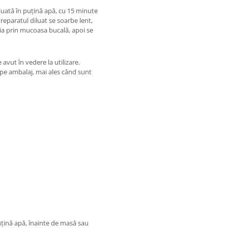
luată în puțină apă, cu 15 minute
reparatul diluat se soarbe lent,
ția prin mucoasa bucală, apoi se
avut în vedere la utilizare.
 pe ambalaj, mai ales când sunt
uțină apă, înainte de masă sau