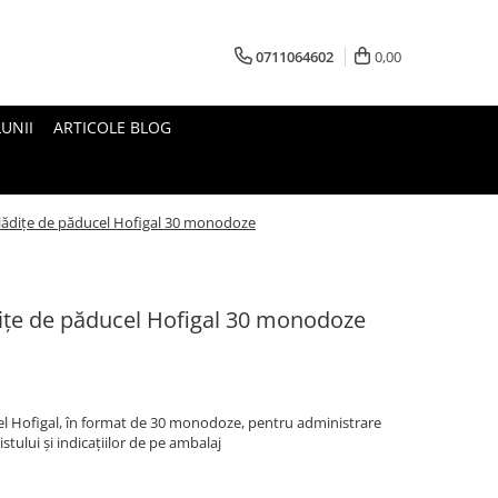
0711064602
0,00
UNII
ARTICOLE BLOG
ădițe de păducel Hofigal 30 monodoze
ițe de păducel Hofigal 30 monodoze
l Hofigal, în format de 30 monodoze, pentru administrare
tului și indicațiilor de pe ambalaj