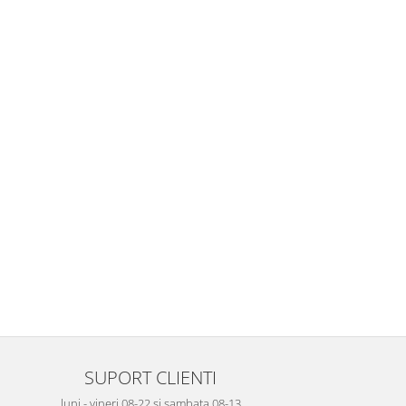
SUPORT CLIENTI
luni - vineri 08-22 si sambata 08-13