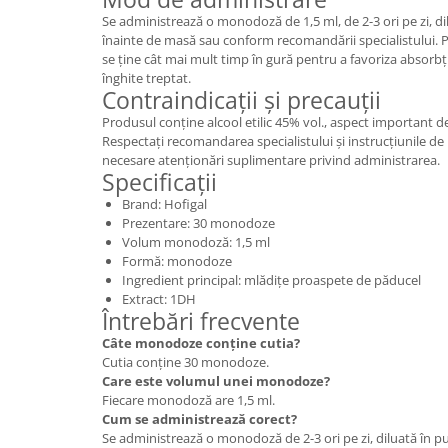
Se administrează o monodoză de 1,5 ml, de 2-3 ori pe zi, di
înainte de masă sau conform recomandării specialistului. P
se ține cât mai mult timp în gură pentru a favoriza absorb
înghite treptat.
Contraindicații și precauții
Produsul conține alcool etilic 45% vol., aspect important de 
Respectați recomandarea specialistului și instrucțiunile de
necesare atenționări suplimentare privind administrarea.
Specificații
Brand: Hofigal
Prezentare: 30 monodoze
Volum monodoză: 1,5 ml
Formă: monodoze
Ingredient principal: mlădițe proaspete de păducel
Extract: 1DH
Întrebări frecvente
Câte monodoze conține cutia?
Cutia conține 30 monodoze.
Care este volumul unei monodoze?
Fiecare monodoză are 1,5 ml.
Cum se administrează corect?
Se administrează o monodoză de 2-3 ori pe zi, diluată în p