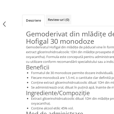
Review-uri
(0)
Descriere
Gemoderivat din mlădițe d
Hofigal 30 monodoze
Gemoderivatul Hofigal din mlădițe de păducel vine în for
extract glicerinohidroalcoolic 1DH din mlădițe proaspete 
oxyacantha). Formula este concepută pentru administrare 
cu utilizare conform recomandării specialistului sau a indic
Beneficii
Formatul de 30 monodoze permite dozare individuală, 
Fiecare monodoză are 1,5 ml, o cantitate clar definită 
Conține extract glicerinohidroalcoolic diluat 1DH din 
Se administrează oral, diluat în puțină apă, înainte de 
Ingrediente/Compoziție
Extract glicerinohidroalcoolic diluat 1DH din mlădițe 
oxyacantha).
Conține alcool etilic 45% vol.
Mod de administrare