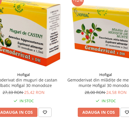
-12%
Hofigal
Hofigal
derivat din muguri de castan
Gemoderivat din mlădițe de me
lbatic Hofigal 30 monodoze
munte Hofigal 30 monodo
27,33 RON
25,42 RON
28,00 RON
24,58 RON
IN STOC
IN STOC
ADAUGA IN COS
ADAUGA IN COS