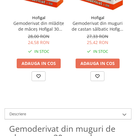
Hofigal
Hofigal
Gemoderivat din mlădițe
Gemoderivat din muguri
Ge
de măceș Hofigal 30
de castan sălbatic Hofigal
monodoze
30 monodoze
28,00 RON
27,33 RON
24,58 RON
25,42 RON
IN STOC
IN STOC
ADAUGA IN COS
ADAUGA IN COS
Descriere
Gemoderivat din muguri de