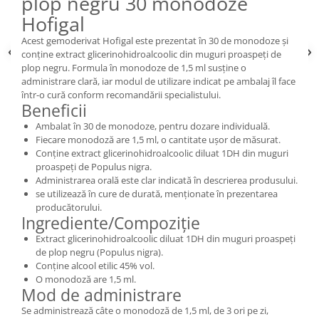
plop negru 30 monodoze
Hofigal
Acest gemoderivat Hofigal este prezentat în 30 de monodoze și
conține extract glicerinohidroalcoolic din muguri proaspeți de
plop negru. Formula în monodoze de 1,5 ml susține o
administrare clară, iar modul de utilizare indicat pe ambalaj îl face
într-o cură conform recomandării specialistului.
Beneficii
Ambalat în 30 de monodoze, pentru dozare individuală.
Fiecare monodoză are 1,5 ml, o cantitate ușor de măsurat.
Conține extract glicerinohidroalcoolic diluat 1DH din muguri
proaspeți de Populus nigra.
Administrarea orală este clar indicată în descrierea produsului.
se utilizează în cure de durată, menționate în prezentarea
producătorului.
Ingrediente/Compoziție
Extract glicerinohidroalcoolic diluat 1DH din muguri proaspeți
de plop negru (Populus nigra).
Conține alcool etilic 45% vol.
O monodoză are 1,5 ml.
Mod de administrare
Se administrează câte o monodoză de 1,5 ml, de 3 ori pe zi,