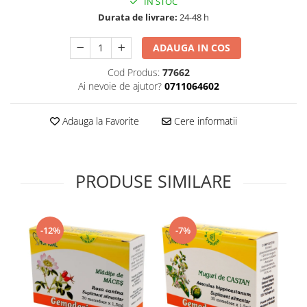
IN STOC
Supliment Vitamina D3
Durata de livrare:
24-48 h
Supliment Vitamina E
ADAUGA IN COS
Supliment Zinc
Cod Produs:
77662
Tincturi si Gemoderivate
Ai nevoie de ajutor?
0711064602
Tuse gat si respiratie
Vitamine si minerale
Adauga la Favorite
Cere informatii
PRODUSE SIMILARE
-12%
-7%