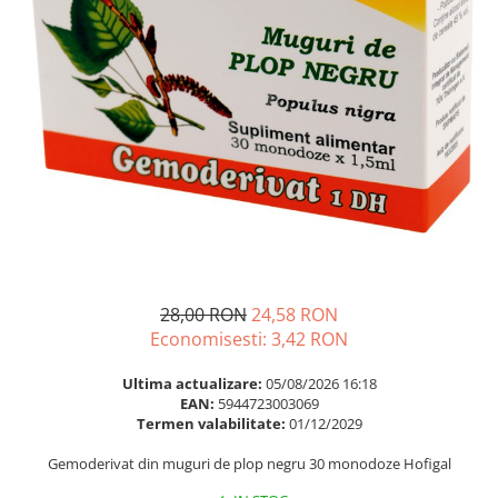
Multivitamine
Ingrijire par
Omega 3
Balsam masca si tratament
Par si unghii
Produse cu SPF Pentru Fata
Probiotice si prebiotice
Repelenti insecte
Prostata
Sanatate urinara
Sistemul respirator
Slabire si control greutate
Somn stres si anxietate
Supliment Calciu
28,00 RON
24,58 RON
Economisesti:
3,42
RON
Supliment Complexe
Supliment Fier
Ultima actualizare:
05/08/2026 16:18
EAN:
5944723003069
Supliment Magneziu
Termen valabilitate:
01/12/2029
Supliment Vitamina B
Gemoderivat din muguri de plop negru 30 monodoze Hofigal
Supliment Vitamina C