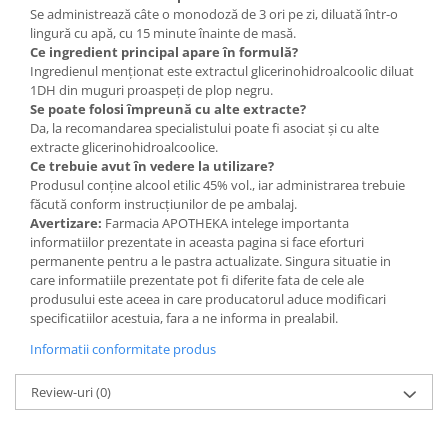
Se administrează câte o monodoză de 3 ori pe zi, diluată într-o
lingură cu apă, cu 15 minute înainte de masă.
Ce ingredient principal apare în formulă?
Ingredienul menționat este extractul glicerinohidroalcoolic diluat
1DH din muguri proaspeți de plop negru.
Se poate folosi împreună cu alte extracte?
Da, la recomandarea specialistului poate fi asociat și cu alte
extracte glicerinohidroalcoolice.
Ce trebuie avut în vedere la utilizare?
Produsul conține alcool etilic 45% vol., iar administrarea trebuie
făcută conform instrucțiunilor de pe ambalaj.
Avertizare:
Farmacia APOTHEKA intelege importanta
informatiilor prezentate in aceasta pagina si face eforturi
permanente pentru a le pastra actualizate. Singura situatie in
care informatiile prezentate pot fi diferite fata de cele ale
produsului este aceea in care producatorul aduce modificari
specificatiilor acestuia, fara a ne informa in prealabil.
Informatii conformitate produs
Review-uri
(0)