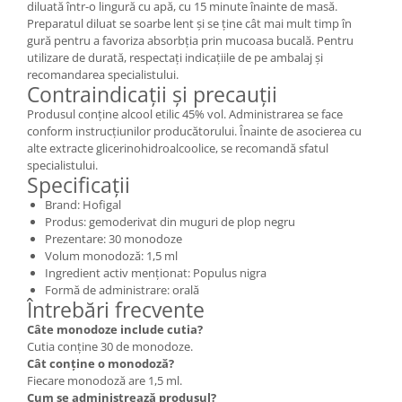
diluată într-o lingură cu apă, cu 15 minute înainte de masă.
Preparatul diluat se soarbe lent și se ține cât mai mult timp în
gură pentru a favoriza absorbția prin mucoasa bucală. Pentru
utilizare de durată, respectați indicațiile de pe ambalaj și
recomandarea specialistului.
Contraindicații și precauții
Produsul conține alcool etilic 45% vol. Administrarea se face
conform instrucțiunilor producătorului. Înainte de asocierea cu
alte extracte glicerinohidroalcoolice, se recomandă sfatul
specialistului.
Specificații
Brand: Hofigal
Produs: gemoderivat din muguri de plop negru
Prezentare: 30 monodoze
Volum monodoză: 1,5 ml
Ingredient activ menționat: Populus nigra
Formă de administrare: orală
Întrebări frecvente
Câte monodoze include cutia?
Cutia conține 30 de monodoze.
Cât conține o monodoză?
Fiecare monodoză are 1,5 ml.
Cum se administrează produsul?