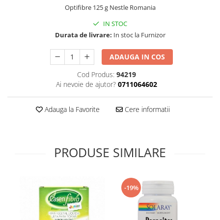
Optifibre 125 g Nestle Romania
Supliment Vitamina D3
IN STOC
Supliment Vitamina E
Durata de livrare:
In stoc la Furnizor
Supliment Zinc
Tincturi si Gemoderivate
ADAUGA IN COS
Tuse gat si respiratie
Cod Produs:
94219
Ai nevoie de ajutor?
0711064602
Vitamine si minerale
Adauga la Favorite
Cere informatii
PRODUSE SIMILARE
-19%