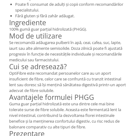
Poate fi consumat de adulți și copii conform recomandărilor
specialistului.
Fără gluten și fără zahăr adăugat.
Ingrediente
100% gumă guar parțial hidrolizată (PHGG).
Mod de utilizare
Se recomandă adăugarea pulberii în apă, ceai, cafea, suc, lapte,
iaurt sau alte alimente semisolide. Doza zilnică poate fi ajustată
progresiv în funcție de necesitățile individuale și recomandările
medicului sau farmacistului.
Cui se adresează?
OptiFibre este recomandat persoanelor care au un aport
insuficient de fibre, celor care se confruntă cu tranzit intestinal
lent sau doresc să își mențină sănătatea digestivă printr-un aport
adecvat de fibre solubile.
Avantajele formulei PHGG
Guma guar parțial hidrolizată este una dintre cele mai bine
tolerate surse de fibre solubile. Aceasta este fermentată lent la
nivel intestinal, contribuind la dezvoltarea florei intestinale
benefice și la menținerea confortului digestiv, cu risc redus de
balonare comparativ cu alte tipuri de fibre.
Prezentare