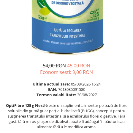
Multivitamine
Ingrijire par
Omega 3
Balsam masca si tratament
Par si unghii
Produse cu SPF Pentru Fata
Probiotice si prebiotice
Repelenti insecte
Prostata
Sanatate urinara
Sistemul respirator
Slabire si control greutate
54,00 RON
45,00 RON
Economisesti:
9,00
RON
Somn stres si anxietate
Supliment Calciu
Ultima actualizare:
05/08/2026 16:24
EAN:
7613035091580
Supliment Complexe
Termen valabilitate:
30/08/2027
Supliment Fier
OptiFibre 125 g Nestlé
este un supliment alimentar pe bază de fibre
Supliment Magneziu
solubile din gumă guar parțial hidrolizată (PHGG), conceput pentru
susținerea tranzitului intestinal și a echilibrului florei digestive. Fără
Supliment Vitamina B
gust, fără miros și ușor de dizolvat, poate fi adăugat în băuturi sau
alimente fără a le modifica aroma.
Supliment Vitamina C