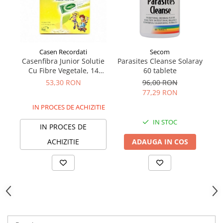
Casen Recordati
Secom
Casenfibra Junior Solutie
Parasites Cleanse Solaray
Na
Cu Fibre Vegetale, 14
60 tablete
gr
plicuri
53,30 RON
96,00 RON
77,29 RON
IN PROCES DE ACHIZITIE
IN STOC
IN PROCES DE
ACHIZITIE
ADAUGA IN COS