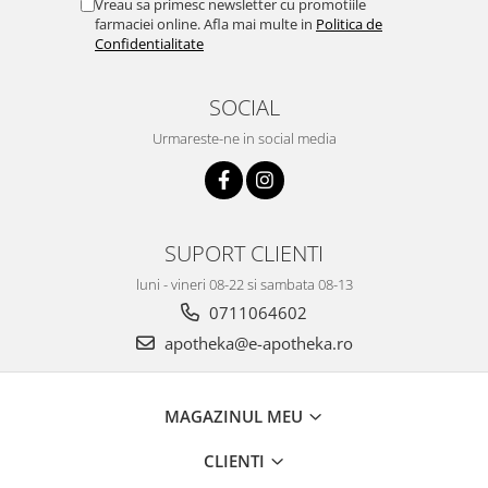
Vreau sa primesc newsletter cu promotiile
farmaciei online. Afla mai multe in
Politica de
Confidentialitate
SOCIAL
Urmareste-ne in social media
SUPORT CLIENTI
luni - vineri 08-22 si sambata 08-13
0711064602
apotheka@e-apotheka.ro
MAGAZINUL MEU
CLIENTI