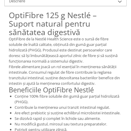
Descriere
OptiFibre 125 g Nestlé –
Suport natural pentru
sănătatea digestivă
OptiFibre de la Nestlé Health Science este o sursă de fibre
solubile de înaltă calitate, obținută din gumă guar parțial
hidrolizată (PHGG). Produsul este destinat persoanelor care
doresc să își îmbunătățească aportul zilnic de fibre și să susțină
funcționarea normală a sistemului digestiv.
Fibrele alimentare joacă un rol esențial în menținerea sănătății
intestinale. Consumul regulat de fibre contribuie la reglarea
tranzitului intestinal, susține dezvoltarea bacteriilor benefice din
intestin și ajută la menținerea confortului digestiv.
Beneficiile OptiFibre Nestlé
Conține 100% fibre solubile din gumă guar parțial hidrolizată
(PHGG).
Contribuie la menținerea unui tranzit intestinal regulat.
Are efect prebiotic și susține echilibrul microbiotei intestinale.
Se dizolvă rapid și complet în lichide sau alimente.
Nu modifică gustul, mirosul sau textura preparatelor.
Potrivit pentru utilizare zilnică.