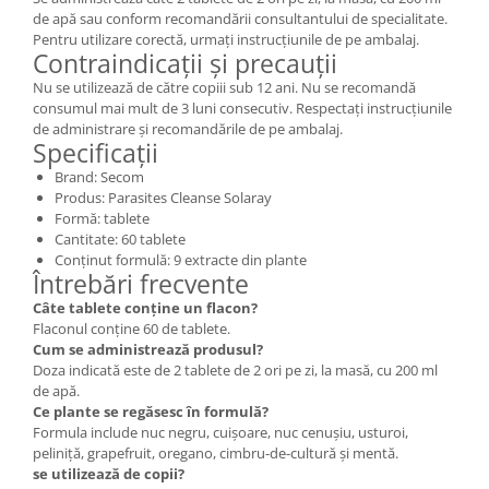
de apă sau conform recomandării consultantului de specialitate.
Pentru utilizare corectă, urmați instrucțiunile de pe ambalaj.
Contraindicații și precauții
Nu se utilizează de către copiii sub 12 ani. Nu se recomandă
consumul mai mult de 3 luni consecutiv. Respectați instrucțiunile
de administrare și recomandările de pe ambalaj.
Specificații
Brand: Secom
Produs: Parasites Cleanse Solaray
Formă: tablete
Cantitate: 60 tablete
Conținut formulă: 9 extracte din plante
Întrebări frecvente
Câte tablete conține un flacon?
Flaconul conține 60 de tablete.
Cum se administrează produsul?
Doza indicată este de 2 tablete de 2 ori pe zi, la masă, cu 200 ml
de apă.
Ce plante se regăsesc în formulă?
Formula include nuc negru, cuișoare, nuc cenușiu, usturoi,
peliniță, grapefruit, oregano, cimbru-de-cultură și mentă.
se utilizează de copii?