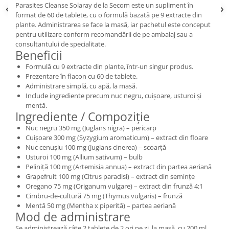
Parasites Cleanse Solaray de la Secom este un supliment în
format de 60 de tablete, cu o formulă bazată pe 9 extracte din
plante. Administrarea se face la masă, iar pachetul este conceput
pentru utilizare conform recomandării de pe ambalaj sau a
consultantului de specialitate.
Beneficii
Formulă cu 9 extracte din plante, într-un singur produs.
Prezentare în flacon cu 60 de tablete.
Administrare simplă, cu apă, la masă.
Include ingrediente precum nuc negru, cuișoare, usturoi și
mentă.
Ingrediente / Compoziție
Nuc negru 350 mg (Juglans nigra) – pericarp
Cuișoare 300 mg (Syzygium aromaticum) – extract din floare
Nuc cenușiu 100 mg (Juglans cinerea) – scoarță
Usturoi 100 mg (Allium sativum) – bulb
Peliniță 100 mg (Artemisia annua) – extract din partea aeriană
Grapefruit 100 mg (Citrus paradisi) – extract din semințe
Oregano 75 mg (Origanum vulgare) – extract din frunză 4:1
Cimbru-de-cultură 75 mg (Thymus vulgaris) – frunză
Mentă 50 mg (Mentha x piperită) – partea aeriană
Mod de administrare
Se administrează câte 2 tablete de 2 ori pe zi, la masă, cu 200 ml