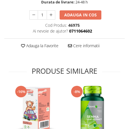
Durata de livrare:
24-48 h
Supliment Vitamina D3
Supliment Vitamina E
ADAUGA IN COS
Supliment Zinc
Cod Produs:
46975
Ai nevoie de ajutor?
0711064602
Tincturi si Gemoderivate
Tuse gat si respiratie
Adauga la Favorite
Cere informatii
Vitamine si minerale
PRODUSE SIMILARE
-16%
-8%