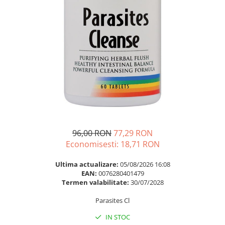
Multivitamine
Ingrijire par
Omega 3
Balsam masca si tratament
Par si unghii
Produse cu SPF Pentru Fata
Probiotice si prebiotice
Repelenti insecte
Prostata
Sanatate urinara
Sistemul respirator
Slabire si control greutate
Somn stres si anxietate
96,00 RON
77,29 RON
Supliment Calciu
Economisesti:
18,71
RON
Supliment Complexe
Ultima actualizare:
05/08/2026 16:08
Supliment Fier
EAN:
0076280401479
Termen valabilitate:
30/07/2028
Supliment Magneziu
Parasites Cl
Supliment Vitamina B
IN STOC
Supliment Vitamina C