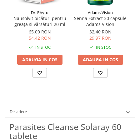
Dr. Phyto
Adams Vision
Nausolvit picături pentru
Senna Extract 30 capsule
Ve
greață și vărsături 20 ml
Adams Vision
65,00 RON
32,40 RON
54,42 RON
29,97 RON
IN STOC
IN STOC
ADAUGA IN COS
ADAUGA IN COS
Descriere
Parasites Cleanse Solaray 60
tablete