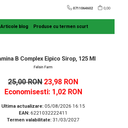
0711064602
0,00
Articole blog
Produse cu termen scurt
amina B Complex Eipico Sirop, 125 Ml
Felsin Farm
25,00 RON
23,98 RON
Economisesti:
1,02
RON
Ultima actualizare:
05/08/2026 16:15
EAN:
6221032222411
Termen valabilitate:
31/03/2027