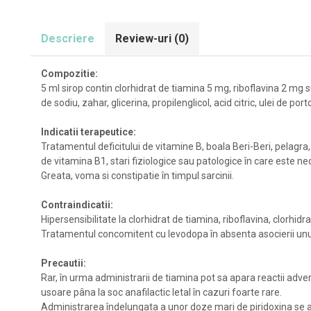
Descriere
Review-uri
(0)
Compozitie:
5 ml sirop contin clorhidrat de tiamina 5 mg, riboflavina 2 mg 
de sodiu, zahar, glicerina, propilenglicol, acid citric, ulei de po
Indicatii terapeutice:
Tratamentul deficitului de vitamine B, boala Beri-Beri, pelagra, 
de vitamina B1, stari fiziologice sau patologice în care este 
Greata, voma si constipatie în timpul sarcinii.
Contraindicatii:
Hipersensibilitate la clorhidrat de tiamina, riboflavina, clorhidr
Tratamentul concomitent cu levodopa în absenta asocierii unui i
Precautii:
Rar, în urma administrarii de tiamina pot sa apara reactii adver
usoare pâna la soc anafilactic letal în cazuri foarte rare.
Administrarea îndelungata a unor doze mari de piridoxina se as