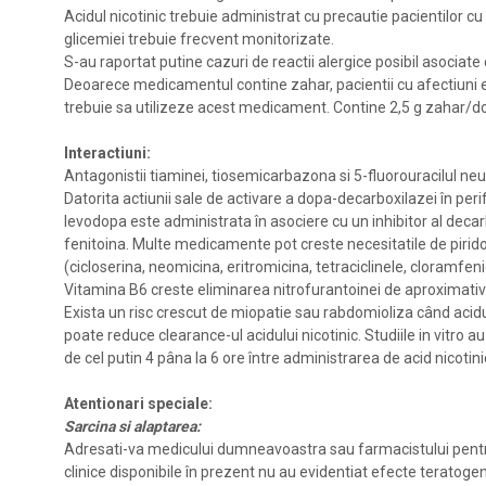
Acidul nicotinic trebuie administrat cu precautie pacientilor cu 
glicemiei trebuie frecvent monitorizate.
S-au raportat putine cazuri de reactii alergice posibil asociat
Deoarece medicamentul contine zahar, pacientii cu afectiuni e
trebuie sa utilizeze acest medicament. Contine 2,5 g zahar/doza
Interactiuni:
Antagonistii tiaminei, tiosemicarbazona si 5-fluorouracilul neu
Datorita actiunii sale de activare a dopa-decarboxilazei în per
levodopa este administrata în asociere cu un inhibitor al decar
fenitoina. Multe medicamente pot creste necesitatile de pirid
(cicloserina, neomicina, eritromicina, tetraciclinele, cloramfeni
Vitamina B6 creste eliminarea nitrofurantoinei de aproximativ 
Exista un risc crescut de miopatie sau rabdomioliza când acidul 
poate reduce clearance-ul acidului nicotinic. Studiile in vitro a
de cel putin 4 pâna la 6 ore între administrarea de acid nicotinic s
Atentionari speciale:
Sarcina si alaptarea:
Adresati-va medicului dumneavoastra sau farmacistului pentru 
clinice disponibile în prezent nu au evidentiat efecte teratogen