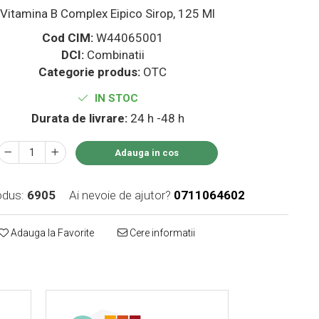
Vitamina B Complex Eipico Sirop, 125 Ml
Cod CIM:
W44065001
DCI:
Combinatii
Categorie produs:
OTC
IN STOC
Durata de livrare:
24 h -48 h
Adauga in cos
odus:
6905
Ai nevoie de ajutor?
0711064602
Adauga la Favorite
Cere informatii