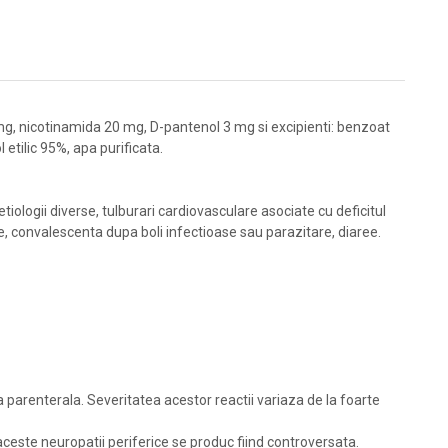
2 mg, nicotinamida 20 mg, D-pantenol 3 mg si excipienti: benzoat
l etilic 95%, apa purificata.
tiologii diverse, tulburari cardiovasculare asociate cu deficitul
e, convalescenta dupa boli infectioase sau parazitare, diaree.
a parenterala. Severitatea acestor reactii variaza de la foarte
ceste neuropatii periferice se produc fiind controversata.