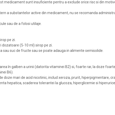
st medicament sunt insuficiente pentru a exclude orice risc si din moti
atern a substantelor active din medicament, nu se recomanda administrar
e sau de a folosi utilaje.
rop pe zi.
i dozatoare (5-10 ml) sirop pe zi.
pa sau suc de fructe sau se poate adauga in alimente semisolide.
a în galben a urinii (datorita vitaminei B2) si, foarte rar, la doze foart
inei B6).
 de doze mari de acid nicotinic, includ xeroza, prurit, hiperpigmentare, 
ienta hepatica, scaderea tolerantei la glucoza, hiperglicemie si hiperuric