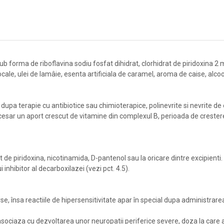
sub forma de riboflavina sodiu fosfat dihidrat, clorhidrat de piridoxina 
rtocale, ulei de lamâie, esenta artificiala de caramel, aroma de caise, alcoo
dupa terapie cu antibiotice sau chimioterapice, polinevrite si nevrite de e
necesar un aport crescut de vitamine din complexul B, perioada de crester
at de piridoxina, nicotinamida, D-pantenol sau la oricare dintre excipienti.
nhibitor al decarboxilazei (vezi pct. 4.5).
se, însa reactiile de hipersensitivitate apar în special dupa administrare
ociaza cu dezvoltarea unor neuropatii periferice severe, doza la care a