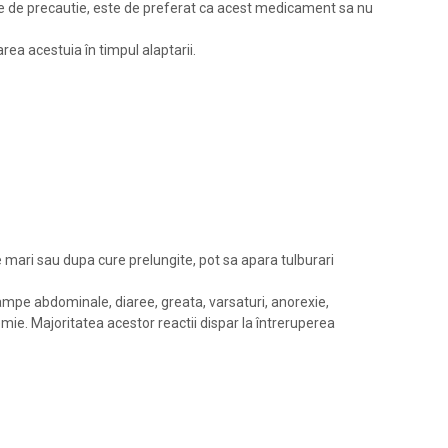
ve de precautie, este de preferat ca acest medicament sa nu
ea acestuia în timpul alaptarii.
e mari sau dupa cure prelungite, pot sa apara tulburari
crampe abdominale, diaree, greata, varsaturi, anorexie,
emie. Majoritatea acestor reactii dispar la întreruperea