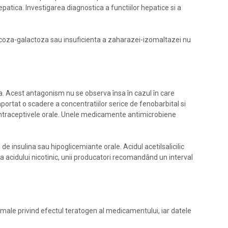
epatica. Investigarea diagnostica a functiilor hepatice si a
lucoza-galactoza sau insuficienta a zaharazei-izomaltazei nu
pa. Acest antagonism nu se observa însa în cazul în care
portat o scadere a concentratiilor serice de fenobarbital si
contraceptivele orale. Unele medicamente antimicrobiene
de insulina sau hipoglicemiante orale. Acidul acetilsalicilic
tea acidului nicotinic, unii producatori recomandând un interval
male privind efectul teratogen al medicamentului, iar datele