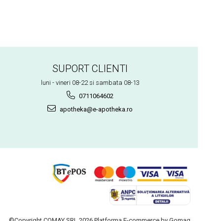
SUPORT CLIENTI
luni - vineri 08-22 si sambata 08-13
0711064602
apotheka@e-apotheka.ro
©Copyright COMAY SRL 2026
Platforma E-commerce by Gomag