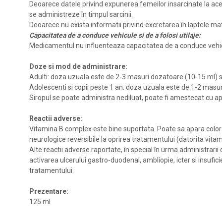
Deoarece datele privind expunerea femeilor insarcinate la ace
se administreze în timpul sarcinii.
Deoarece nu exista informatii privind excretarea în laptele m
Capacitatea de a conduce vehicule si de a folosi utilaje:
Medicamentul nu influenteaza capacitatea de a conduce vehicul
Doze si mod de administrare:
Adulti: doza uzuala este de 2-3 masuri dozatoare (10-15 ml) si
Adolescenti si copii peste 1 an: doza uzuala este de 1-2 masur
Siropul se poate administra nediluat, poate fi amestecat cu a
Reactii adverse:
Vitamina B complex este bine suportata. Poate sa apara colorare
neurologice reversibile la oprirea tratamentului (datorita vitam
Alte reactii adverse raportate, în special în urma administrarii
activarea ulcerului gastro-duodenal, ambliopie, icter si insufic
tratamentului.
Prezentare:
125 ml