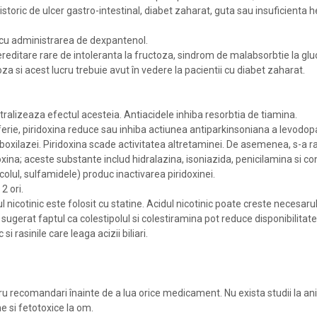
istoric de ulcer gastro-intestinal, diabet zaharat, guta sau insuficienta h
e cu administrarea de dexpantenol.
reditare rare de intoleranta la fructoza, sindrom de malabsorbtie la g
 si acest lucru trebuie avut în vedere la pacientii cu diabet zaharat.
tralizeaza efectul acesteia. Antiacidele inhiba resorbtia de tiamina.
iferie, piridoxina reduce sau inhiba actiunea antiparkinsoniana a levodo
boxilazei. Piridoxina scade activitatea altretaminei. De asemenea, s-a ra
oxina; aceste substante includ hidralazina, isoniazida, penicilamina si 
colul, sulfamidele) produc inactivarea piridoxinei.
2 ori.
nicotinic este folosit cu statine. Acidul nicotinic poate creste necesarul 
u sugerat faptul ca colestipolul si colestiramina pot reduce disponibilita
i rasinile care leaga acizii biliari.
recomandari înainte de a lua orice medicament. Nu exista studii la ani
e si fetotoxice la om.