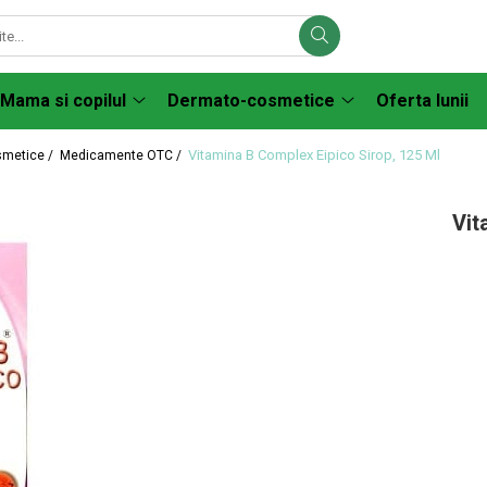
Mama si copilul
Dermato-cosmetice
Oferta lunii
Vitamina B Complex Eipico Sirop, 125 Ml
smetice /
Medicamente OTC /
Vit