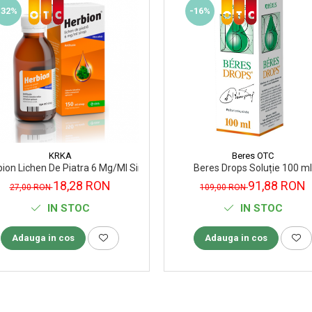
-16%
-32%
KRKA
Beres OTC
ion Lichen De Piatra 6 Mg/Ml Sirop, 150 Ml
Beres Drops Soluție 100 ml
18,28 RON
91,88 RON
27,00 RON
109,00 RON
IN STOC
IN STOC
Adauga in cos
Adauga in cos