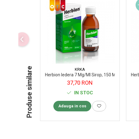
Supliment Vitamina D3
Supliment Vitamina E
Supliment Zinc
Tincturi si Gemoderivate
Tuse gat si respiratie
Vitamine si minerale
Produse similare
KRKA
Herbion Iedera 7 Mg/Ml Sirop, 150 Ml
Herb
37,70 RON
IN STOC
Adauga in cos