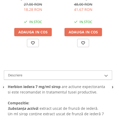
Arzneilmittel
27,00 RON
48,00 RON
18,28 RON
41,67 RON
IN STOC
IN STOC
ADAUGA IN COS
ADAUGA IN COS
Descriere
Herbion iedera 7 mg/ml sirop
are actiune expectoranta
si este recomandat in tratamentul tusei productive.
Compozitie:
Substanța activă:
extract uscat de frunză de iederă.
Un ml sirop conține extract uscat de frunză de iederă 7