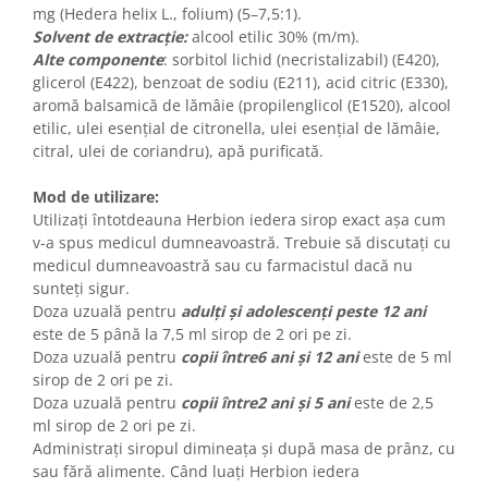
mg (Hedera helix L., folium) (5–7,5:1).
Solvent de extracție:
alcool etilic 30% (m/m).
Alte componente
: sorbitol lichid (necristalizabil) (E420),
glicerol (E422), benzoat de sodiu (E211), acid citric (E330),
aromă balsamică de lămâie (propilenglicol (E1520), alcool
etilic, ulei esențial de citronella, ulei esențial de lămâie,
citral, ulei de coriandru), apă purificată.
Mod de utilizare:
Utilizați întotdeauna Herbion iedera sirop exact așa cum
v-a spus medicul dumneavoastră. Trebuie să discutați cu
medicul dumneavoastră sau cu farmacistul dacă nu
sunteți sigur.
Doza uzuală pentru
adulți și adolescenți
peste 12 ani
este de 5 până la 7,5 ml sirop de 2 ori pe zi.
Doza uzuală pentru
copii între6 ani și 12 ani
este de 5 ml
sirop de 2 ori pe zi.
Doza uzuală pentru
copii
între
2 ani și 5 ani
este de 2,5
ml sirop de 2 ori pe zi.
Administrați siropul dimineața și după masa de prânz, cu
sau fără alimente. Când luați Herbion iedera