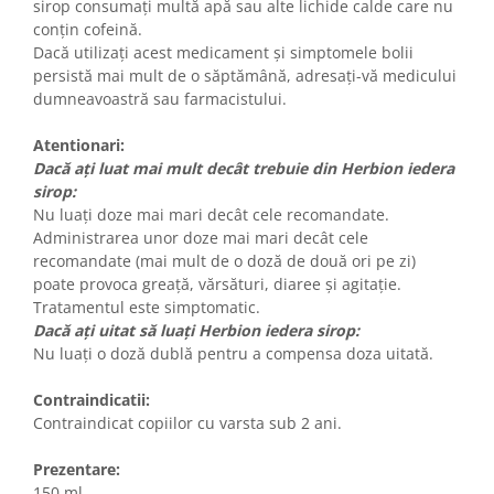
sirop consumați multă apă sau alte lichide calde care nu
conțin cofeină.
Dacă utilizați acest medicament și simptomele bolii
persistă mai mult de o săptămână, adresați-vă medicului
dumneavoastră sau farmacistului.
Atentionari:
Dacă ați luat mai mult decât trebuie din Herbion iedera
sirop:
Nu luați doze mai mari decât cele recomandate.
Administrarea unor doze mai mari decât cele
recomandate (mai mult de o doză de două ori pe zi)
poate provoca greață, vărsături, diaree și agitație.
Tratamentul este simptomatic.
Dacă ați uitat să luați Herbion iedera sirop:
Nu luați o doză dublă pentru a compensa doza uitată.
Contraindicatii:
Contraindicat copiilor cu varsta sub 2 ani.
Prezentare:
150 ml