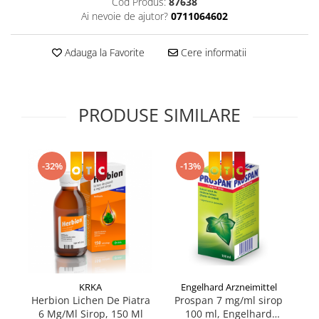
Cod Produs:
87638
Supliment Vitamina D3
Ai nevoie de ajutor?
0711064602
Supliment Vitamina E
Adauga la Favorite
Cere informatii
Supliment Zinc
Tincturi si Gemoderivate
Tuse gat si respiratie
PRODUSE SIMILARE
Vitamine si minerale
-32%
-13%
KRKA
Engelhard Arzneimittel
Herbion Lichen De Piatra
Prospan 7 mg/ml sirop
6 Mg/Ml Sirop, 150 Ml
100 ml, Engelhard