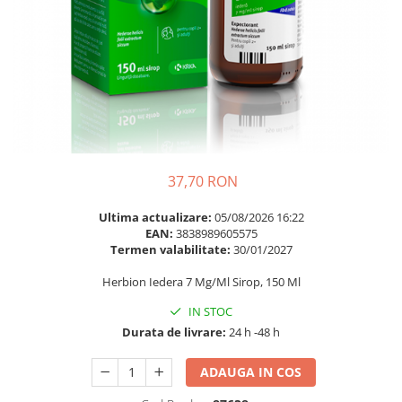
Multivitamine
Ingrijire par
Omega 3
Balsam masca si tratament
Par si unghii
Produse cu SPF Pentru Fata
Probiotice si prebiotice
Repelenti insecte
Prostata
Sanatate urinara
Sistemul respirator
37,70 RON
Slabire si control greutate
Ultima actualizare:
05/08/2026 16:22
Somn stres si anxietate
EAN:
3838989605575
Termen valabilitate:
30/01/2027
Supliment Calciu
Supliment Complexe
Herbion Iedera 7 Mg/Ml Sirop, 150 Ml
Supliment Fier
IN STOC
Durata de livrare:
24 h -48 h
Supliment Magneziu
Supliment Vitamina B
ADAUGA IN COS
Supliment Vitamina C