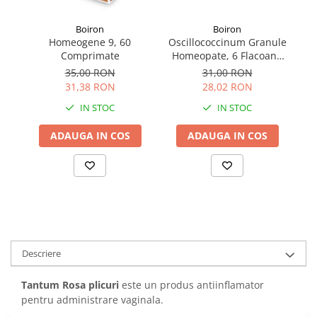
Boiron
Boiron
Homeogene 9, 60
Oscillococcinum Granule
Os
Comprimate
Homeopate, 6 Flacoane
Ho
Unidoza
35,00 RON
31,00 RON
31,38 RON
28,02 RON
IN STOC
IN STOC
ADAUGA IN COS
ADAUGA IN COS
Descriere
Tantum Rosa plicuri
este un produs antiinflamator
pentru administrare vaginala.