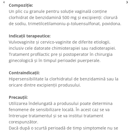
Compoziție:
Un plic cu granule pentru soluție vaginală conține
clorhidrat de benzidamină 500 mg și excipienți: clorură
de sodiu, trimetilcetilamoniu-p-toluensulfonat, povidona.
Indicații terapeutice:
Vulvovaginite și cervico-vaginite de diferite etiologii,
inclusiv cele datorate chimioterapiei sau radioterapiei.
Tratament profilactic pre și postoperator în chirurgia
ginecologică și în timpul perioadei puerperale.
Contraindicații:
Hipersensibilitate la clorhidratul de benzidamină sau la
oricare dintre excipienții produsului.
Precauții:
Utilizarea îndelungată a produsului poate determina
fenomene de sensibilizare locală. În acest caz se va
întrerupe tratamentul și se va institui tratament
corespunzător.
Dacă după o scurtă perioadă de timp simptomele nu se