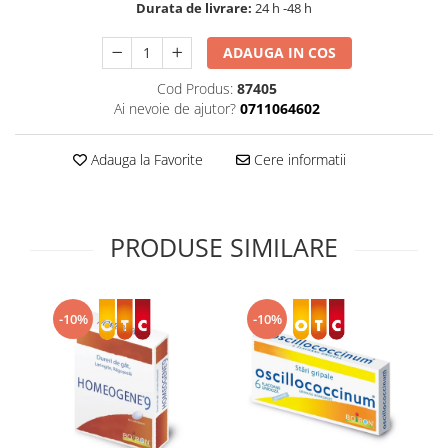
Durata de livrare:
24 h -48 h
Supliment Vitamina D3
Supliment Vitamina E
ADAUGA IN COS
Supliment Zinc
Cod Produs:
87405
Ai nevoie de ajutor?
0711064602
Tincturi si Gemoderivate
Tuse gat si respiratie
Adauga la Favorite
Cere informatii
Vitamine si minerale
PRODUSE SIMILARE
-10%
-10%