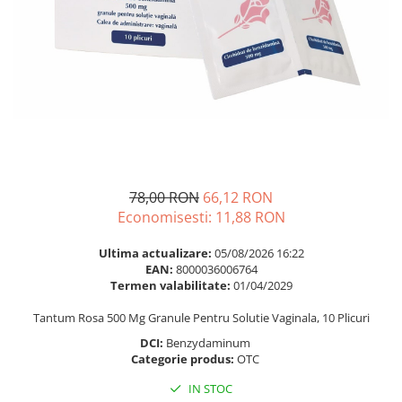
Multivitamine
Ingrijire par
Omega 3
Balsam masca si tratament
Par si unghii
Produse cu SPF Pentru Fata
Probiotice si prebiotice
Repelenti insecte
Prostata
Sanatate urinara
Sistemul respirator
Slabire si control greutate
78,00 RON
66,12 RON
Economisesti:
11,88
RON
Somn stres si anxietate
Supliment Calciu
Ultima actualizare:
05/08/2026 16:22
EAN:
8000036006764
Supliment Complexe
Termen valabilitate:
01/04/2029
Supliment Fier
Tantum Rosa 500 Mg Granule Pentru Solutie Vaginala, 10 Plicuri
Supliment Magneziu
DCI:
Benzydaminum
Categorie produs:
OTC
Supliment Vitamina B
IN STOC
Supliment Vitamina C