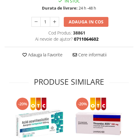
IN STOC
Supliment Vitamina D3
Durata de livrare:
24 h -48 h
Supliment Vitamina E
ADAUGA IN COS
Supliment Zinc
Cod Produs:
38861
Tincturi si Gemoderivate
Ai nevoie de ajutor?
0711064602
Tuse gat si respiratie
Vitamine si minerale
Adauga la Favorite
Cere informatii
PRODUSE SIMILARE
-20%
-20%