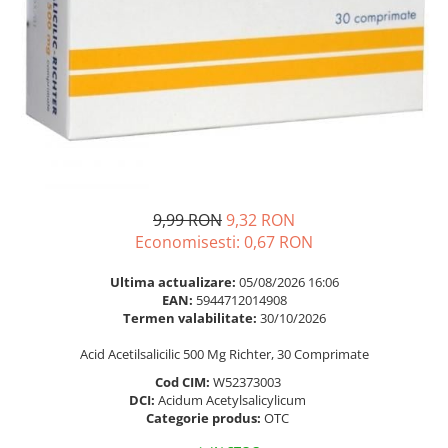
Multivitamine
Ingrijire par
Omega 3
Balsam masca si tratament
Par si unghii
Produse cu SPF Pentru Fata
Probiotice si prebiotice
Repelenti insecte
Prostata
Sanatate urinara
Sistemul respirator
Slabire si control greutate
9,99 RON
9,32 RON
Economisesti:
0,67
RON
Somn stres si anxietate
Supliment Calciu
Ultima actualizare:
05/08/2026 16:06
EAN:
5944712014908
Supliment Complexe
Termen valabilitate:
30/10/2026
Supliment Fier
Acid Acetilsalicilic 500 Mg Richter, 30 Comprimate
Supliment Magneziu
Cod CIM:
W52373003
DCI:
Acidum Acetylsalicylicum
Supliment Vitamina B
Categorie produs:
OTC
Supliment Vitamina C