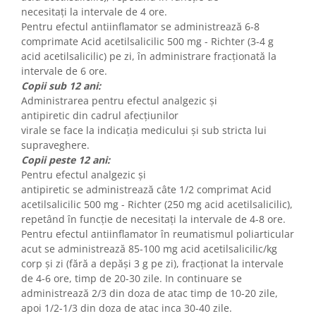
necesitați la intervale de 4 ore.
Pentru efectul antiinflamator se administrează 6-8
comprimate Acid acetilsalicilic 500 mg - Richter (3-4 g
acid acetilsalicilic) pe zi, în administrare fracționată la
intervale de 6 ore.
Copii sub 12 ani:
Administrarea pentru efectul analgezic și
antipiretic din cadrul afecțiunilor
virale se face la indicația medicului și sub stricta lui
supraveghere.
Copii peste 12 ani:
Pentru efectul analgezic și
antipiretic se administrează câte 1/2 comprimat Acid
acetilsalicilic 500 mg - Richter (250 mg acid acetilsalicilic),
repetând în funcție de necesitați la intervale de 4-8 ore.
Pentru efectul antiinflamator în reumatismul poliarticular
acut se administrează 85-100 mg acid acetilsalicilic/kg
corp și zi (fără a depăși 3 g pe zi), fracționat la intervale
de 4-6 ore, timp de 20-30 zile. In continuare se
administrează 2/3 din doza de atac timp de 10-20 zile,
apoi 1/2-1/3 din doza de atac inca 30-40 zile.