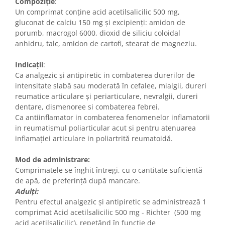
Compoziție
:
Un comprimat conține acid acetilsalicilic 500 mg,
gluconat de calciu 150 mg și excipienți: amidon de
porumb, macrogol 6000, dioxid de siliciu coloidal
anhidru, talc, amidon de cartofi, stearat de magneziu.
Indicații
:
Ca analgezic și antipiretic in combaterea durerilor de
intensitate slabă sau moderată în cefalee, mialgii, dureri
reumatice articulare și periarticulare, nevralgii, dureri
dentare, dismenoree si combaterea febrei.
Ca antiinflamator in combaterea fenomenelor inflamatorii
in reumatismul poliarticular acut si pentru atenuarea
inflamației articulare in poliartrită reumatoidă.
Mod de administrare:
Comprimatele se înghit întregi, cu o cantitate suficientă
de apă, de preferință după mancare.
Adulți:
Pentru efectul analgezic și antipiretic se administrează 1
comprimat Acid acetilsalicilic 500 mg - Richter (500 mg
acid acetilsalicilic), repetând în funcție de