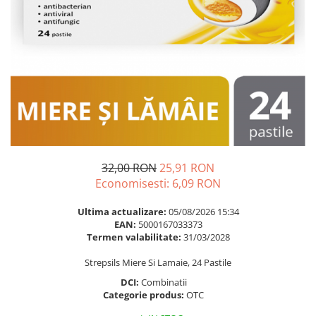
Multivitamine
Ingrijire par
Omega 3
Balsam masca si tratament
Par si unghii
Produse cu SPF Pentru Fata
Probiotice si prebiotice
Repelenti insecte
Prostata
Sanatate urinara
Sistemul respirator
Slabire si control greutate
32,00 RON
25,91 RON
Somn stres si anxietate
Economisesti:
6,09
RON
Supliment Calciu
Ultima actualizare:
05/08/2026 15:34
Supliment Complexe
EAN:
5000167033373
Termen valabilitate:
31/03/2028
Supliment Fier
Strepsils Miere Si Lamaie, 24 Pastile
Supliment Magneziu
DCI:
Combinatii
Supliment Vitamina B
Categorie produs:
OTC
Supliment Vitamina C