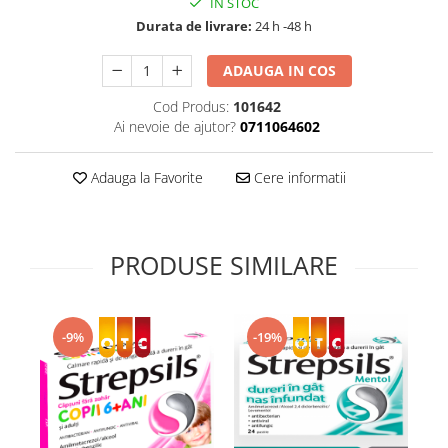
IN STOC
Supliment Vitamina D3
Durata de livrare:
24 h -48 h
Supliment Vitamina E
ADAUGA IN COS
Supliment Zinc
Cod Produs:
101642
Tincturi si Gemoderivate
Ai nevoie de ajutor?
0711064602
Tuse gat si respiratie
Vitamine si minerale
Adauga la Favorite
Cere informatii
PRODUSE SIMILARE
-9%
-19%