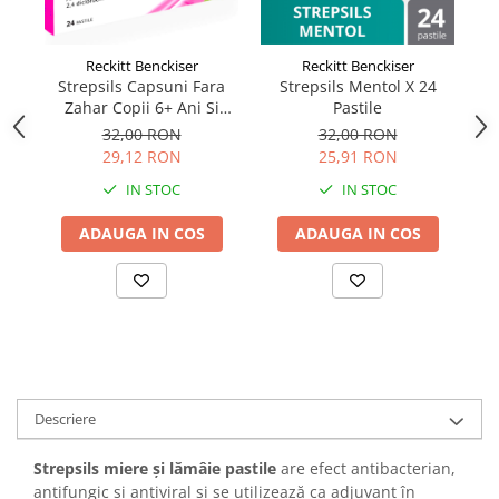
Reckitt Benckiser
Reckitt Benckiser
Strepsils Capsuni Fara
Strepsils Mentol X 24
Zahar Copii 6+ Ani Si
Pastile
V
Adulti, 24 Pastile
32,00 RON
32,00 RON
29,12 RON
25,91 RON
IN STOC
IN STOC
ADAUGA IN COS
ADAUGA IN COS
Descriere
Strepsils miere și lămâie pastile
are efect antibacterian,
antifungic si antiviral si se utilizează ca adjuvant în