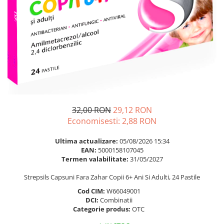
Multivitamine
Ingrijire par
Omega 3
Balsam masca si tratament
Par si unghii
Produse cu SPF Pentru Fata
Probiotice si prebiotice
Repelenti insecte
Prostata
Sanatate urinara
Sistemul respirator
Slabire si control greutate
32,00 RON
29,12 RON
Economisesti:
2,88
RON
Somn stres si anxietate
Supliment Calciu
Ultima actualizare:
05/08/2026 15:34
EAN:
5000158107045
Supliment Complexe
Termen valabilitate:
31/05/2027
Supliment Fier
Strepsils Capsuni Fara Zahar Copii 6+ Ani Si Adulti, 24 Pastile
Supliment Magneziu
Cod CIM:
W66049001
DCI:
Combinatii
Supliment Vitamina B
Categorie produs:
OTC
Supliment Vitamina C