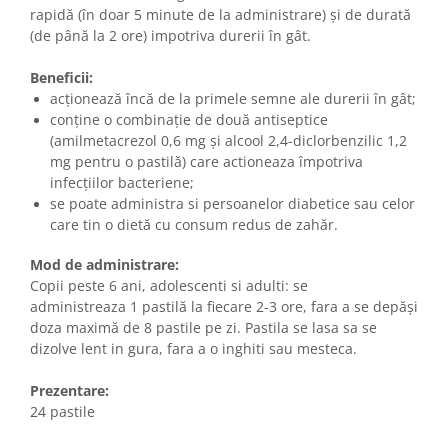
rapidă (în doar 5 minute de la administrare) și de durată
(de până la 2 ore) impotriva durerii în gât.
Beneficii:
acționează încă de la primele semne ale durerii în gât;
conține o combinație de două antiseptice
(amilmetacrezol 0,6 mg și alcool 2,4-diclorbenzilic 1,2
mg pentru o pastilă) care actioneaza împotriva
infecțiilor bacteriene;
​​​​​se poate administra si persoanelor diabetice sau celor
care tin o dietă cu consum redus de zahăr.
Mod de administrare:
Copii peste 6 ani, adolescenti si adulti: se
administreaza 1 pastilă la fiecare 2-3 ore, fara a se depăși
doza maximă de 8 pastile pe zi. Pastila se lasa sa se
dizolve lent in gura, fara a o inghiti sau mesteca.
Prezentare:
24 pastile