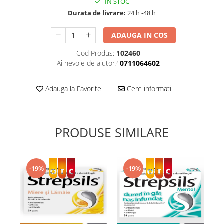
IN STOC
Supliment Vitamina D3
Durata de livrare:
24 h -48 h
Supliment Vitamina E
ADAUGA IN COS
Supliment Zinc
Cod Produs:
102460
Tincturi si Gemoderivate
Ai nevoie de ajutor?
0711064602
Tuse gat si respiratie
Vitamine si minerale
Adauga la Favorite
Cere informatii
PRODUSE SIMILARE
-19%
-19%