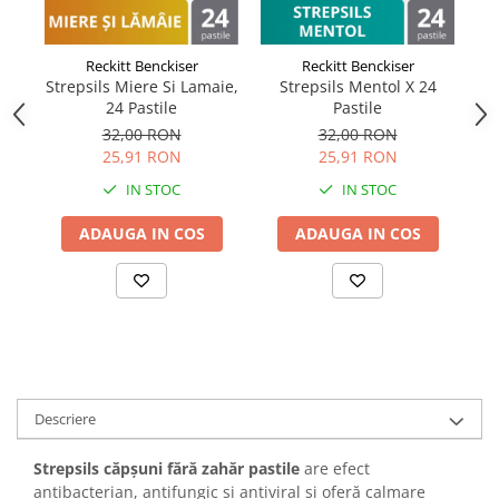
Reckitt Benckiser
Reckitt Benckiser
Strepsils Miere Si Lamaie,
Strepsils Mentol X 24
24 Pastile
Pastile
V
32,00 RON
32,00 RON
25,91 RON
25,91 RON
IN STOC
IN STOC
ADAUGA IN COS
ADAUGA IN COS
Descriere
Strepsils căpșuni fără zahăr pastile
are efect
antibacterian, antifungic si antiviral si oferă calmare