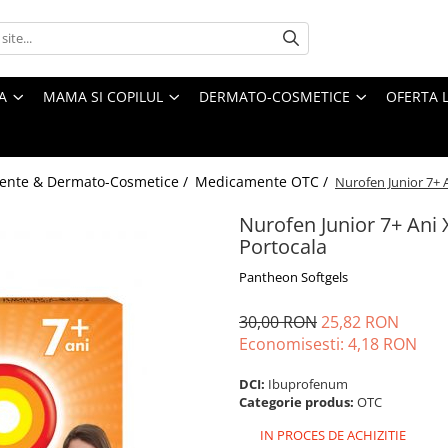
A
MAMA SI COPILUL
DERMATO-COSMETICE
OFERTA L
ente & Dermato-Cosmetice /
Medicamente OTC /
Nurofen Junior 7+ 
Nurofen Junior 7+ Ani
Portocala
Pantheon Softgels
30,00 RON
25,82 RON
Economisesti:
4,18
RON
DCI:
Ibuprofenum
Categorie produs:
OTC
IN PROCES DE ACHIZITIE