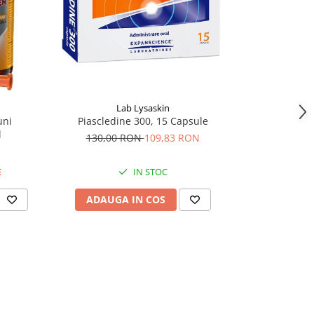
-50%
Lab Lysaskin
uni
Piascledine 300, 15 Capsule
Paduden Jun
l
130,00 RON
109,83 RON
38,
E
IN STOC
ADAUGA IN COS
ADAU