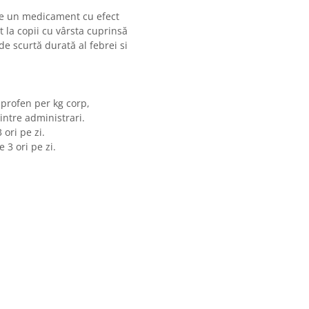
e un medicament cu efect
at la copii cu vârsta cuprinsă
de scurtă durată al febrei si
uprofen per kg corp,
intre administrari.
ori pe zi.
 3 ori pe zi.