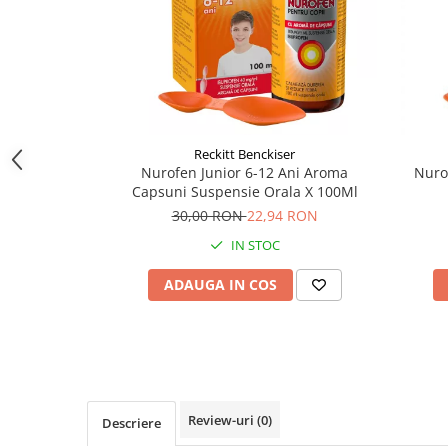
Supliment Vitamina D3
Supliment Vitamina E
Supliment Zinc
Tincturi si Gemoderivate
Tuse gat si respiratie
Reckitt Benckiser
Nurofen Junior 6-12 Ani Aroma
Nuro
Vitamine si minerale
Capsuni Suspensie Orala X 100Ml
30,00 RON
22,94 RON
IN STOC
ADAUGA IN COS
Review-uri
(0)
Descriere