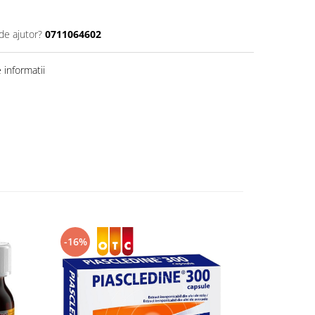
de ajutor?
0711064602
informatii
-16%