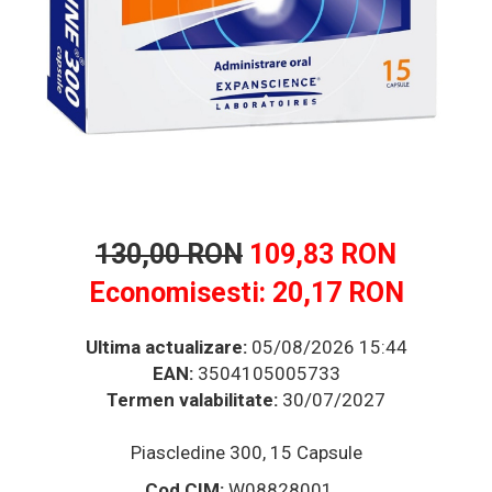
Multivitamine
Ingrijire par
Omega 3
Balsam masca si tratament
Produse cu SPF Pentru Fata
Par si unghii
Repelenti insecte
Probiotice si prebiotice
Prostata
Sanatate urinara
Sistemul respirator
Slabire si control greutate
130,00 RON
109,83 RON
Somn stres si anxietate
Economisesti:
20,17
RON
Supliment Calciu
Supliment Complexe
Ultima actualizare:
05/08/2026 15:44
EAN:
3504105005733
Supliment Fier
Termen valabilitate:
30/07/2027
Supliment Magneziu
Supliment Vitamina B
Piascledine 300, 15 Capsule
Supliment Vitamina C
Cod CIM:
W08828001