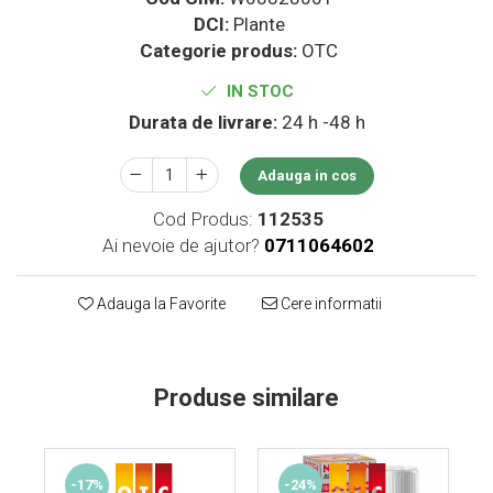
Supliment Vitamina D3
DCI:
Plante
Categorie produs:
OTC
Supliment Vitamina E
Supliment Zinc
IN STOC
Durata de livrare:
24 h -48 h
Tincturi si Gemoderivate
Tuse gat si respiratie
Adauga in cos
Vitamine si minerale
Cod Produs:
112535
Ai nevoie de ajutor?
0711064602
Adauga la Favorite
Cere informatii
Produse similare
-17%
-24%