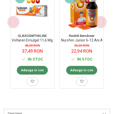
GLAXOSMITHKLINE
Reckitt Benckiser
Voltaren Emulgel 11,6 Mg/G Gel, 100 G
Nurofen Junior 6-12 Ani Aroma 
Nu
45,00 RON
30,00 RON
37,49 RON
22,94 RON
IN STOC
IN STOC
Adauga in cos
Adauga in cos
Descriere