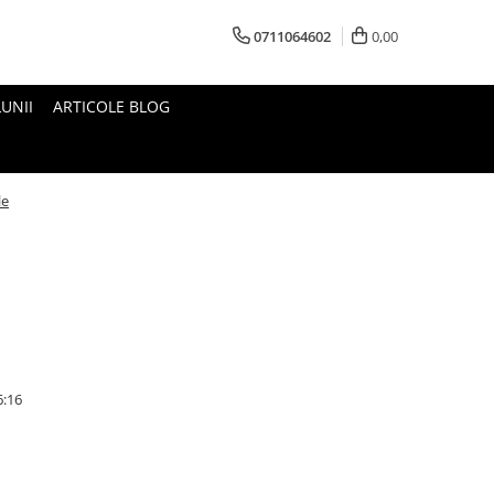
0711064602
0,00
UNII
ARTICOLE BLOG
le
6:16