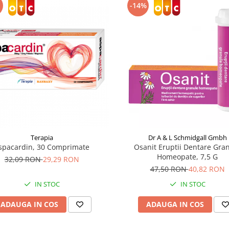
-14%
Terapia
Dr A & L Schmidgall Gmbh
spacardin, 30 Comprimate
Osanit Eruptii Dentare Gra
Homeopate, 7,5 G
32,09 RON
29,29 RON
47,50 RON
40,82 RON
IN STOC
IN STOC
ADAUGA IN COS
ADAUGA IN COS