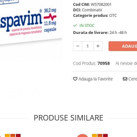
Cod CIM:
W57082001
DCI:
Combinatii
Categorie produs:
OTC
IN STOC
Durata de livrare:
24 h -48 h
ADAUG
Cod Produs:
70958
Ai nevoie d
Adauga la Favorite
Cere 
PRODUSE SIMILARE