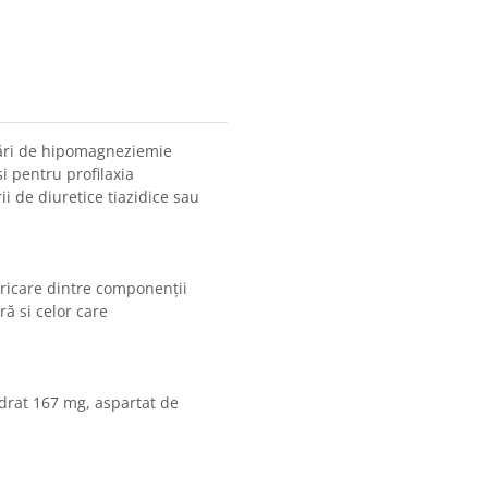
tări de hipomagneziemie
i pentru profilaxia
i de diuretice tiazidice sau
oricare dintre componenții
ă si celor care
drat 167 mg, aspartat de