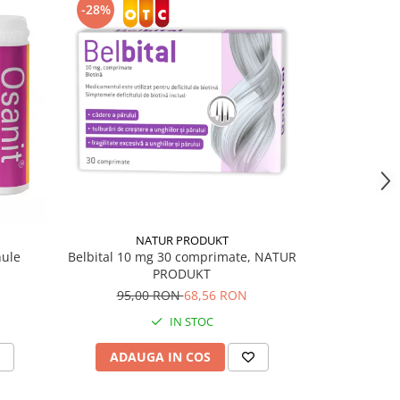
-28%
-13%
NATUR PRODUKT
nule
Belbital 10 mg 30 comprimate, NATUR
Bioflu X 
PRODUKT
19,
95,00 RON
68,56 RON
IN STOC
ADAUGA IN COS
ADAU