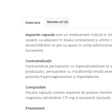
Review-uri
(0)
Descriere
Aspavim capsule
este un medicament indicat in s
ușoare, ca adjuvant în boala coronariană și aritmii s
dezechilibrelor ce pot sa apara în urma administrari
furosemid.
Contraindicații:
Contraindicat persoanelor cu hipersensibilitate la 
produsului, persoanleor cu insuficiență renală sever
prezinta hipermagneziemie și hiperkalemie.
Compoziție:
Fiecare capsulă conține aspartat de potasiu hemihi
magneziu tetrahidrat 175 mg și excipienți (lactoză).
Prezentare: