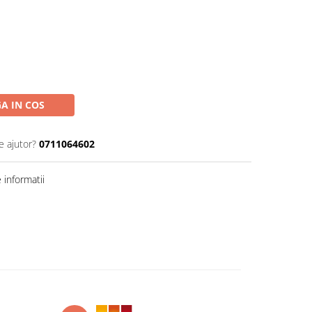
A IN COS
e ajutor?
0711064602
informatii