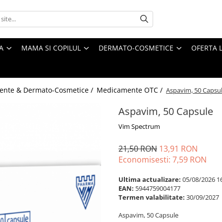
A
MAMA SI COPILUL
DERMATO-COSMETICE
OFERTA L
ente & Dermato-Cosmetice /
Medicamente OTC /
Aspavim, 50 Capsu
Aspavim, 50 Capsule
Vim Spectrum
21,50 RON
13,91 RON
Economisesti:
7,59
RON
Ultima actualizare:
05/08/2026 1
EAN:
5944759004177
Termen valabilitate:
30/09/2027
Aspavim, 50 Capsule