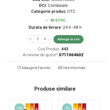
Supliment Vitamina D3
DCI:
Combinatii
Categorie produs:
OTC
Supliment Vitamina E
Supliment Zinc
IN STOC
Durata de livrare:
24 h -48 h
Tincturi si Gemoderivate
Tuse gat si respiratie
Adauga in cos
Vitamine si minerale
Cod Produs:
443
Ai nevoie de ajutor?
0711064602
Adauga la Favorite
Cere informatii
Produse similare
-10%
-5%