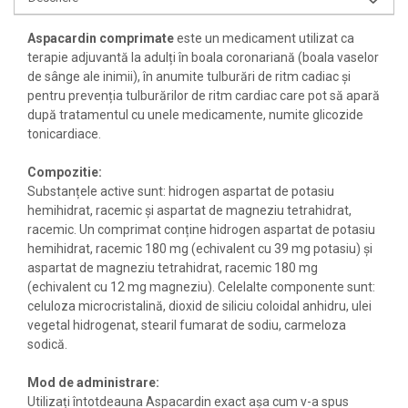
Aspacardin
comprimate
este un medicament utilizat ca
terapie adjuvantă la adulți în boala coronariană (boala vaselor
de sânge ale inimii), în anumite tulburări de ritm cadiac și
pentru prevenția tulburărilor de ritm cardiac care pot să apară
după tratamentul cu unele medicamente, numite glicozide
tonicardiace.
Compozitie:
Substanțele active sunt: hidrogen aspartat de potasiu
hemihidrat, racemic și aspartat de magneziu tetrahidrat,
racemic. Un comprimat conține hidrogen aspartat de potasiu
hemihidrat, racemic 180 mg (echivalent cu 39 mg potasiu) și
aspartat de magneziu tetrahidrat, racemic 180 mg
(echivalent cu 12 mg magneziu). Celelalte componente sunt:
celuloza microcristalină, dioxid de siliciu coloidal anhidru, ulei
vegetal hidrogenat, stearil fumarat de sodiu, carmeloza
sodică.
Mod de administrare:
Utilizați întotdeauna Aspacardin exact așa cum v-a spus