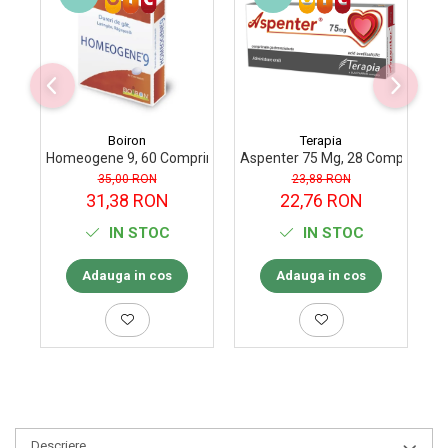
Boiron
Terapia
Homeogene 9, 60 Comprimate
Aspenter 75 Mg, 28 Comprimate 
T
35,00 RON
23,88 RON
31,38 RON
22,76 RON
IN STOC
IN STOC
Adauga in cos
Adauga in cos
Descriere