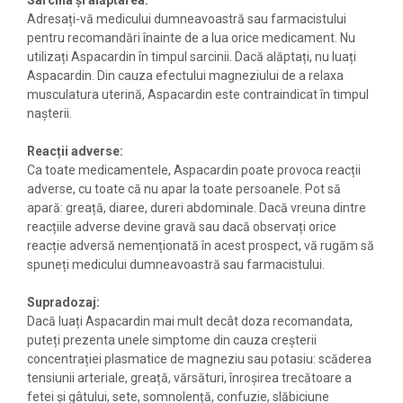
Adresați-vă medicului dumneavoastră sau farmacistului
pentru recomandări înainte de a lua orice medicament. Nu
utilizați Aspacardin în timpul sarcinii. Dacă alăptați, nu luați
Aspacardin. Din cauza efectului magneziului de a relaxa
musculatura uterină, Aspacardin este contraindicat în timpul
nașterii.
Reacții adverse:
Ca toate medicamentele, Aspacardin poate provoca reacții
adverse, cu toate că nu apar la toate persoanele. Pot să
apară: greață, diaree, dureri abdominale. Dacă vreuna dintre
reacțiile adverse devine gravă sau dacă observați orice
reacție adversă nemenționată în acest prospect, vă rugăm să
spuneți medicului dumneavoastră sau farmacistului.
Supradozaj:
Dacă luați Aspacardin mai mult decât doza recomandata,
puteți prezenta unele simptome din cauza creșterii
concentrației plasmatice de magneziu sau potasiu: scăderea
tensiunii arteriale, greață, vărsături, înroșirea trecătoare a
fetei și gâtului, sete, somnolență, confuzie, slăbiciune