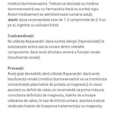
medicul dumneavoastră. Trebuie să discutați cu medicul
dumneavoastră sau cu farmacistul dacă nu sunteți sigur.
Acest medicament se administrează numai la adulți.
Adulti
: doza recomandată este de 1-2 comprimate de 2-3 ori
pe zi, inghitite cu suficient lichid.
Contraindicații:
Nu utilizați Aspacardin: dacă sunteți alergic (hipersensibil) la
substanțele active sau la oricare dintre celelalte
componente; dacă aveți afectare severă a funcției renale
(insuficiență renală).
Precauții:
Aveți grijă deosebită când utilizați Aspacardin: dacă aveți
insuficiență renală (medicul dumneavoastră vă va monitoriza
concentrațiile plasmatice de potasiu și magneziu); în cazul
asocierii cu deficit de calciu se recomandă ca prima măsură,
corectarea deficitului de magneziu, înainte de a începe
utilizarea de calciu; în caz de infecții urinare, acestea trebuie
vindecate înainte de începerea tratamentului cu magneziu.