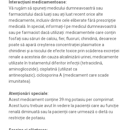
Interacțiuni medicamentoase:
Vă rugăm să spuneți medicului dumneavoastră sau
farmacistului dacă luați sau ați luat recent orice alte
medicamente, inclusiv dintre cele eliberate fără prescripție
medicală. In special, informați-l pe medicul dumneavoastră
sau pe farmacist dacă utilizați: medicamentele care conțin
fosfați sau săruri de calciu, fier, fluoruri; chinidină, deoarece
poate să apară creșterea concentrației plasmatice a
chinidinei și a riscului de efecte toxice prin scăderea excreției
renale a acesteia din cauza alcalinizării urinei; medicamente
utilizate în tratamentul diferitor infecții (tetraciclină,
aminoglicozide); cisplatină (utilizat ca
antineoplazic); ciclosporina A (medicament care scade
imunitatea).
Atenționări speciale:
Acest medicament conține 39 mg potasiu per comprimat.
Acest lucru trebuie avut în vedere la pacienții care au funcție
renală diminuată sau la pacienții care urmează o dietă cu
restricție de potasiu.
Sarcina și alăptarea: