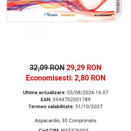
Multivitamine
Ingrijire par
Omega 3
Balsam masca si tratament
Produse cu SPF Pentru Fata
Par si unghii
Repelenti insecte
Probiotice si prebiotice
Prostata
Sanatate urinara
Sistemul respirator
Slabire si control greutate
32,09 RON
29,29 RON
Somn stres si anxietate
Economisesti:
2,80
RON
Supliment Calciu
Supliment Complexe
Ultima actualizare:
05/08/2026 16:07
EAN:
5944702001789
Supliment Fier
Termen valabilitate:
31/10/2027
Supliment Magneziu
Supliment Vitamina B
Aspacardin, 30 Comprimate
Supliment Vitamina C
Cod CIM:
W55376004