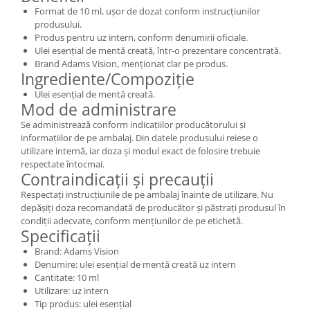
Format de 10 ml, ușor de dozat conform instrucțiunilor
produsului.
Produs pentru uz intern, conform denumirii oficiale.
Ulei esențial de mentă creată, într-o prezentare concentrată.
Brand Adams Vision, menționat clar pe produs.
Ingrediente/Compoziție
Ulei esențial de mentă creată.
Mod de administrare
Se administrează conform indicațiilor producătorului și
informațiilor de pe ambalaj. Din datele produsului reiese o
utilizare internă, iar doza și modul exact de folosire trebuie
respectate întocmai.
Contraindicații și precauții
Respectați instrucțiunile de pe ambalaj înainte de utilizare. Nu
depășiți doza recomandată de producător și păstrați produsul în
condiții adecvate, conform mențiunilor de pe etichetă.
Specificații
Brand: Adams Vision
Denumire: ulei esențial de mentă creată uz intern
Cantitate: 10 ml
Utilizare: uz intern
Tip produs: ulei esențial