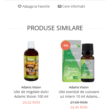
Supliment Vitamina D3
Adauga la Favorite
Cere informatii
Supliment Vitamina E
Supliment Zinc
PRODUSE SIMILARE
Tincturi si Gemoderivate
Tuse gat si respiratie
Vitamine si minerale
-9%
Adams Vision
Adams Vision
Ulei de migdale dulci
Ulei esențial de cuisoare
Ul
Adams Vision 100 ml
uz intern 10 ml Adams
u
Vision
24,02 RON
27,00 RON
24,45 RON