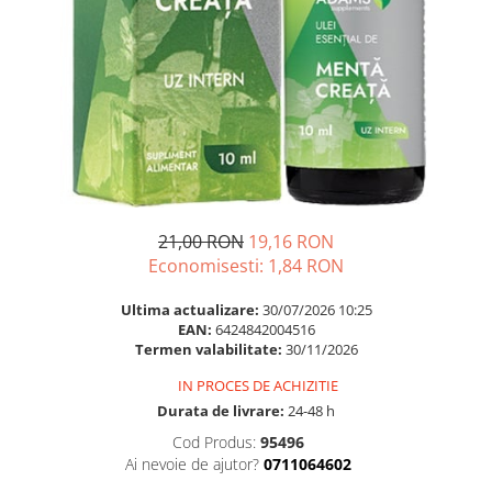
Multivitamine
Ingrijire par
Omega 3
Balsam masca si tratament
Par si unghii
Produse cu SPF Pentru Fata
Probiotice si prebiotice
Repelenti insecte
Prostata
Sanatate urinara
Sistemul respirator
Slabire si control greutate
21,00 RON
19,16 RON
Economisesti:
1,84
RON
Somn stres si anxietate
Supliment Calciu
Ultima actualizare:
30/07/2026 10:25
EAN:
6424842004516
Supliment Complexe
Termen valabilitate:
30/11/2026
Supliment Fier
IN PROCES DE ACHIZITIE
Supliment Magneziu
Durata de livrare:
24-48 h
Cod Produs:
95496
Supliment Vitamina B
Ai nevoie de ajutor?
0711064602
Supliment Vitamina C