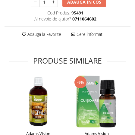
ADAUGA IN COS
Supliment Vitamina D3
Cod Produs:
95491
Supliment Vitamina E
Ai nevoie de ajutor?
0711064602
Supliment Zinc
Tincturi si Gemoderivate
Adauga la Favorite
Cere informatii
Tuse gat si respiratie
Vitamine si minerale
PRODUSE SIMILARE
-9%
Adams Vision
Adams Vision