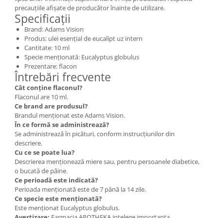
precauțiile afișate de producător înainte de utilizare.
Specificații
Brand: Adams Vision
Produs: ulei esențial de eucalipt uz intern
Cantitate: 10 ml
Specie menționată: Eucalyptus globulus
Prezentare: flacon
Întrebări frecvente
Cât conține flaconul?
Flaconul are 10 ml.
Ce brand are produsul?
Brandul menționat este Adams Vision.
În ce formă se administrează?
Se administrează în picături, conform instrucțiunilor din
descriere.
Cu ce se poate lua?
Descrierea menționează miere sau, pentru persoanele diabetice,
o bucată de pâine.
Ce perioadă este indicată?
Perioada menționată este de 7 până la 14 zile.
Ce specie este menționată?
Este menționat Eucalyptus globulus.
Avertizare:
Farmacia APOTHEKA intelege importanta