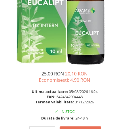
Multivitamine
Ingrijire par
Omega 3
Balsam masca si tratament
Par si unghii
Produse cu SPF Pentru Fata
Probiotice si prebiotice
Repelenti insecte
Prostata
Sanatate urinara
Sistemul respirator
Slabire si control greutate
Somn stres si anxietate
25,00 RON
20,10 RON
Economisesti:
4,90
RON
Supliment Calciu
Supliment Complexe
Ultima actualizare:
05/08/2026 16:24
EAN:
6424842004448
Supliment Fier
Termen valabilitate:
31/12/2026
Supliment Magneziu
IN STOC
Supliment Vitamina B
Durata de livrare:
24-48 h
Supliment Vitamina C