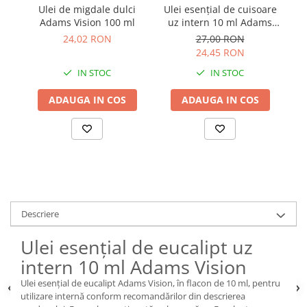
Ulei de migdale dulci
Ulei esențial de cuisoare
Ul
Adams Vision 100 ml
uz intern 10 ml Adams
Vision
24,02 RON
27,00 RON
24,45 RON
IN STOC
IN STOC
ADAUGA IN COS
ADAUGA IN COS
Descriere
Ulei esențial de eucalipt uz
intern 10 ml Adams Vision
Ulei esențial de eucalipt Adams Vision, în flacon de 10 ml, pentru
utilizare internă conform recomandărilor din descrierea