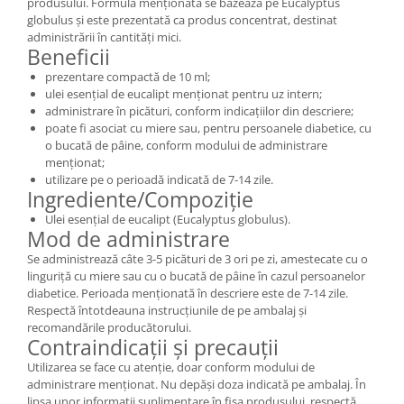
produsului. Formula menționată se bazează pe Eucalyptus
globulus și este prezentată ca produs concentrat, destinat
administrării în cantități mici.
Beneficii
prezentare compactă de 10 ml;
ulei esențial de eucalipt menționat pentru uz intern;
administrare în picături, conform indicațiilor din descriere;
poate fi asociat cu miere sau, pentru persoanele diabetice, cu
o bucată de pâine, conform modului de administrare
menționat;
utilizare pe o perioadă indicată de 7-14 zile.
Ingrediente/Compoziție
Ulei esențial de eucalipt (Eucalyptus globulus).
Mod de administrare
Se administrează câte 3-5 picături de 3 ori pe zi, amestecate cu o
linguriță cu miere sau cu o bucată de pâine în cazul persoanelor
diabetice. Perioada menționată în descriere este de 7-14 zile.
Respectă întotdeauna instrucțiunile de pe ambalaj și
recomandările producătorului.
Contraindicații și precauții
Utilizarea se face cu atenție, doar conform modului de
administrare menționat. Nu depăși doza indicată pe ambalaj. În
lipsa unor informații suplimentare în fișa produsului, respectă