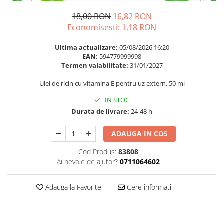
Multivitamine
Ingrijire par
Omega 3
18,00 RON
16,82 RON
Balsam masca si tratament
Economisesti:
1,18
RON
Par si unghii
Produse cu SPF Pentru Fata
Probiotice si prebiotice
Ultima actualizare:
05/08/2026 16:20
Repelenti insecte
EAN:
594779999998
Prostata
Termen valabilitate:
31/01/2027
Sanatate urinara
Ulei de ricin cu vitamina E pentru uz extern, 50 ml
Sistemul respirator
IN STOC
Slabire si control greutate
Durata de livrare:
24-48 h
Somn stres si anxietate
ADAUGA IN COS
Supliment Calciu
Cod Produs:
83808
Supliment Complexe
Ai nevoie de ajutor?
0711064602
Supliment Fier
Supliment Magneziu
Adauga la Favorite
Cere informatii
Supliment Vitamina B
Supliment Vitamina C