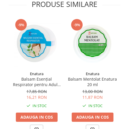
PRODUSE SIMILARE
Supliment Vitamina D3
Supliment Vitamina E
Supliment Zinc
-9%
-9%
Tincturi si Gemoderivate
Tuse gat si respiratie
Vitamine si minerale
Enatura
Enatura
Balsam Esențial
Balsam Mentolat Enatura
U
Respirator pentru Adulți
20 ml
Enatura 50 ml
17,85 RON
13,00 RON
16,21 RON
11,87 RON
IN STOC
IN STOC
ADAUGA IN COS
ADAUGA IN COS