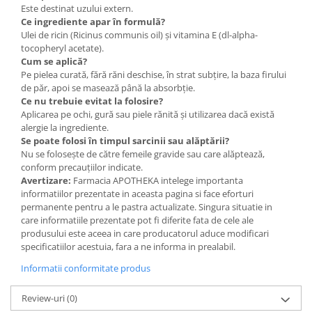
Este destinat uzului extern.
Ce ingrediente apar în formulă?
Ulei de ricin (Ricinus communis oil) și vitamina E (dl-alpha-
tocopheryl acetate).
Cum se aplică?
Pe pielea curată, fără răni deschise, în strat subțire, la baza firului
de păr, apoi se masează până la absorbție.
Ce nu trebuie evitat la folosire?
Aplicarea pe ochi, gură sau piele rănită și utilizarea dacă există
alergie la ingrediente.
Se poate folosi în timpul sarcinii sau alăptării?
Nu se folosește de către femeile gravide sau care alăptează,
conform precauțiilor indicate.
Avertizare:
Farmacia APOTHEKA intelege importanta
informatiilor prezentate in aceasta pagina si face eforturi
permanente pentru a le pastra actualizate. Singura situatie in
care informatiile prezentate pot fi diferite fata de cele ale
produsului este aceea in care producatorul aduce modificari
specificatiilor acestuia, fara a ne informa in prealabil.
Informatii conformitate produs
Review-uri
(0)