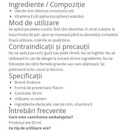
Ingrediente / Compoziție
Ulei de ricin (Ricinus communis oil)
Vitamina E (dl-alpha-tocopheryl acetate)
Mod de utilizare
Se aplică pe pielea curată, fără răni deschise, în strat subțire, la
baza firului de păr, apoi se masează până la absorbția completă.
După utilizare, mâinile se spală bine.
Contraindicații și precauții
Nu se aplică pe ochi, gură sau piele rănită. Nu se înghite. Nu se
utilizează în caz de alergie la oricare dintre ingrediente. Nu se
folosește de către femeile gravide sau care alăptează. Se
păstrează la loc uscat și răcoros.
Specificații
Brand: Enatura
Formă de prezentare: flacon
Cantitate: 50 ml
Utilizare: uz extern
Ingrediente declarate: ulei de ricin, vitamina E
Întrebări frecvente
Care este cantitatea ambalajului?
Produsul are 50 ml.
Ce tip de utilizare are?