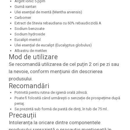
Argint ionic 5 ppm
Gumă xantan
Ulei esențial de mentă (Mentha arvensis)
Carbomer
Extract de Stevia rebaudiana cu 60% rebaudiozidă A
Sodium benzoate
Sodium hydroxide
Eucalipt-mentol
Ulei esențial de eucalipt (Eucalyptus globulus)
Albastru de metilen
Mod de utilizare
Se recomandă utilizarea de cel puțin 2 ori pe zi sau
la nevoie, conform mențiunii din descrierea
produsului.
Recomandări
Potrivită pentru rutina de igienă orală zilnică.
Poate fi folosită când urmărești o senzație de prospețime după
periaj.
Se prezintă sub formă de pastă de dinți, în tub de 75 ml.
Precauții
Intoleranța la oricare dintre componentele
produsului reprezintă o precauție menționată în