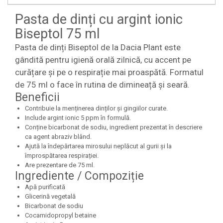
Pasta de dinți cu argint ionic
Biseptol 75 ml
Pasta de dinți Biseptol de la Dacia Plant este
gândită pentru igienă orală zilnică, cu accent pe
curățare și pe o respirație mai proaspătă. Formatul
de 75 ml o face în rutina de dimineață și seară.
Beneficii
Contribuie la menținerea dinților și gingiilor curate.
Include argint ionic 5 ppm în formulă.
Conține bicarbonat de sodiu, ingredient prezentat în descriere
ca agent abraziv blând.
Ajută la îndepărtarea mirosului neplăcut al gurii și la
împrospătarea respirației.
Are prezentare de 75 ml.
Ingrediente / Compoziție
Apă purificată
Glicerină vegetală
Bicarbonat de sodiu
Cocamidopropyl betaine