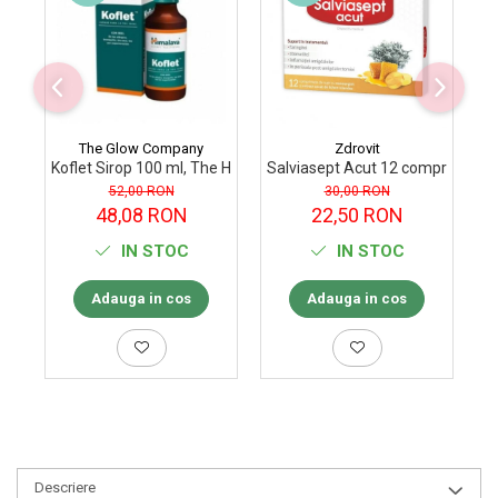
The Glow Company
Zdrovit
Koflet Sirop 100 ml, The Himalaya Drug Company
Salviasept Acut 12 comprimate 
Co
52,00 RON
30,00 RON
48,08 RON
22,50 RON
IN STOC
IN STOC
Adauga in cos
Adauga in cos
Descriere