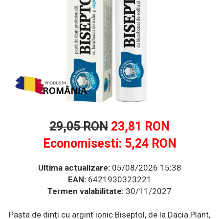
Multivitamine
Ingrijire par
Omega 3
Balsam masca si tratament
Produse cu SPF Pentru Fata
Par si unghii
Repelenti insecte
Probiotice si prebiotice
Prostata
Sanatate urinara
Sistemul respirator
Slabire si control greutate
Somn stres si anxietate
29,05 RON
23,81 RON
Supliment Calciu
Economisesti:
5,24
RON
Supliment Complexe
Ultima actualizare:
05/08/2026 15:38
Supliment Fier
EAN:
6421930323221
Supliment Magneziu
Termen valabilitate:
30/11/2027
Supliment Vitamina B
Supliment Vitamina C
Pasta de dinți cu argint ionic Biseptol, de la Dacia Plant,