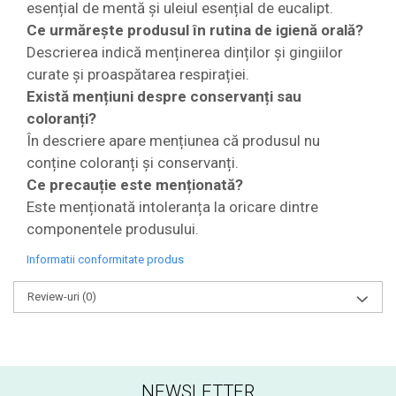
esențial de mentă și uleiul esențial de eucalipt.
Ce urmărește produsul în rutina de igienă orală?
Descrierea indică menținerea dinților și gingiilor
curate și proaspătarea respirației.
Există mențiuni despre conservanți sau
coloranți?
În descriere apare mențiunea că produsul nu
conține coloranți și conservanți.
Ce precauție este menționată?
Este menționată intoleranța la oricare dintre
componentele produsului.
Informatii conformitate produs
Review-uri
(0)
NEWSLETTER