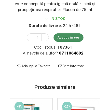
este concepută pentru igienă orală zilnică și
Supliment Vitamina D3
prospețimea respirației. Flacon de 75 ml
Supliment Vitamina E
IN STOC
Supliment Zinc
Durata de livrare:
24 h -48 h
Tincturi si Gemoderivate
Tuse gat si respiratie
Adauga in cos
Vitamine si minerale
Cod Produs:
107361
Ai nevoie de ajutor?
0711064602
Adauga la Favorite
Cere informatii
Produse similare
-8%
-25%