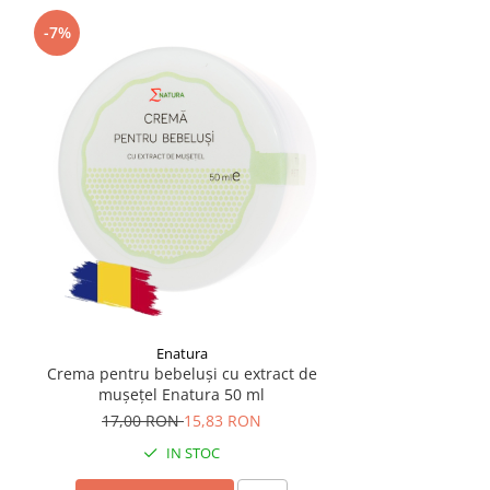
-7%
Enatura
Crema pentru bebeluși cu extract de
mușețel Enatura 50 ml
17,00 RON
15,83 RON
IN STOC