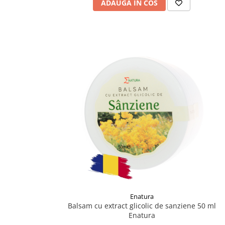
ADAUGA IN COS
Supliment Vitamina D3
Supliment Vitamina E
Supliment Zinc
Tincturi si Gemoderivate
Tuse gat si respiratie
Vitamine si minerale
Enatura
Balsam cu extract glicolic de sanziene 50 ml
Enatura