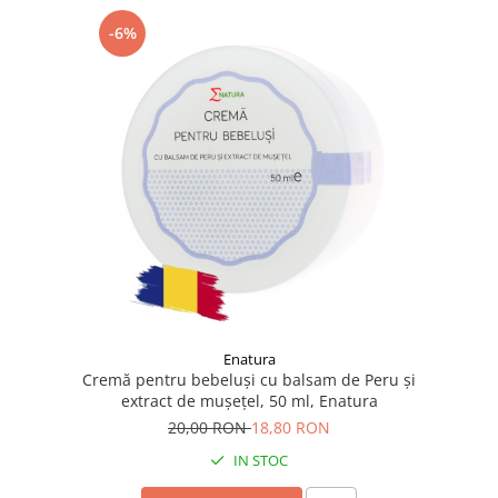
-6%
Enatura
Cremă pentru bebeluși cu balsam de Peru și
extract de mușețel, 50 ml, Enatura
20,00 RON
18,80 RON
IN STOC