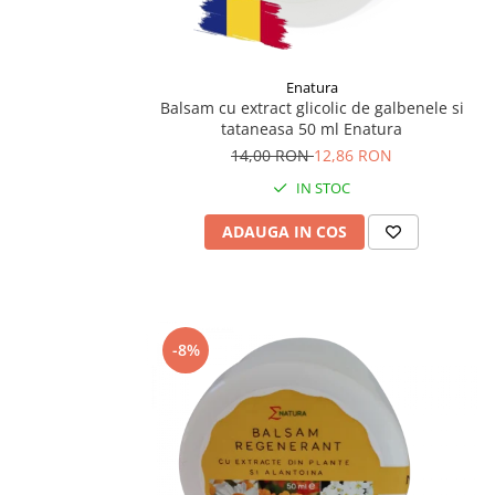
Enatura
Balsam cu extract glicolic de galbenele si
tataneasa 50 ml Enatura
14,00 RON
12,86 RON
IN STOC
ADAUGA IN COS
-8%