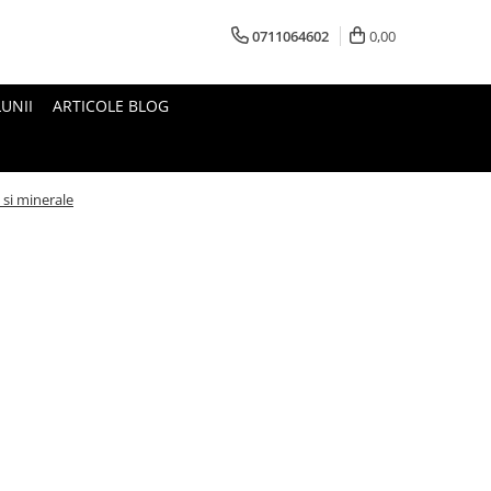
0711064602
0,00
UNII
ARTICOLE BLOG
 si minerale