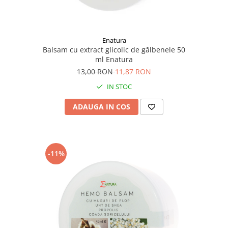
Enatura
Balsam cu extract glicolic de gălbenele 50
ml Enatura
13,00 RON
11,87 RON
IN STOC
ADAUGA IN COS
-11%