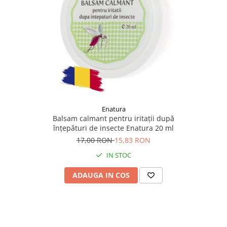
Enatura
Balsam calmant pentru iritații după
înțepături de insecte Enatura 20 ml
17,00 RON
15,83 RON
IN STOC
ADAUGA IN COS