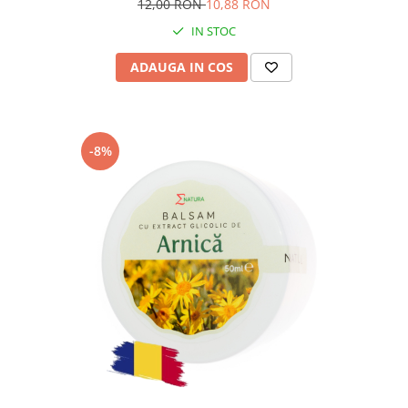
12,00 RON
10,88 RON
IN STOC
ADAUGA IN COS
-8%