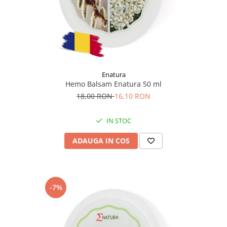
Enatura
Hemo Balsam Enatura 50 ml
18,00 RON
16,10 RON
IN STOC
ADAUGA IN COS
-7%