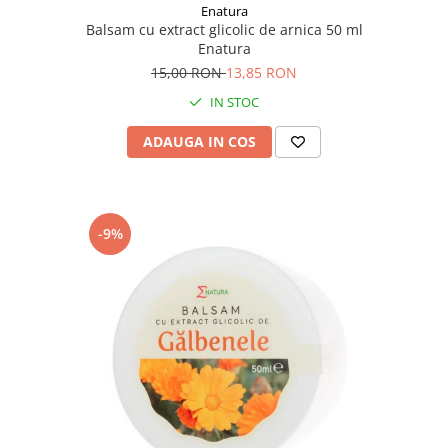
Enatura
Balsam cu extract glicolic de arnica 50 ml
Enatura
15,00 RON
13,85 RON
IN STOC
ADAUGA IN COS
-9%