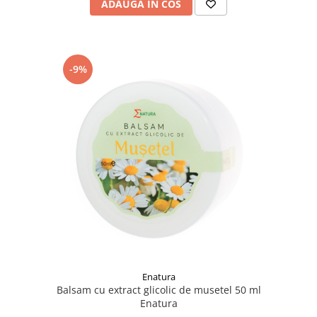
ADAUGA IN COS
-9%
Enatura
Balsam cu extract glicolic de musetel 50 ml
Enatura