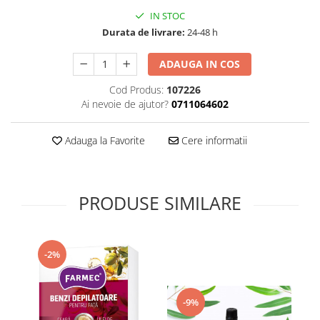
Supliment Vitamina D3
IN STOC
Durata de livrare:
24-48 h
Supliment Vitamina E
Supliment Zinc
ADAUGA IN COS
Tincturi si Gemoderivate
Cod Produs:
107226
Tuse gat si respiratie
Ai nevoie de ajutor?
0711064602
Vitamine si minerale
Adauga la Favorite
Cere informatii
PRODUSE SIMILARE
-2%
-9%