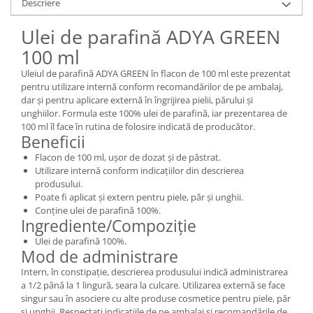
Descriere
Ulei de parafină ADYA GREEN
100 ml
Uleiul de parafină ADYA GREEN în flacon de 100 ml este prezentat
pentru utilizare internă conform recomandărilor de pe ambalaj,
dar și pentru aplicare externă în îngrijirea pielii, părului și
unghiilor. Formula este 100% ulei de parafină, iar prezentarea de
100 ml îl face în rutina de folosire indicată de producător.
Beneficii
Flacon de 100 ml, ușor de dozat și de păstrat.
Utilizare internă conform indicațiilor din descrierea
produsului.
Poate fi aplicat și extern pentru piele, păr și unghii.
Conține ulei de parafină 100%.
Ingrediente/Compoziție
Ulei de parafină 100%.
Mod de administrare
Intern, în constipație, descrierea produsului indică administrarea
a 1/2 până la 1 lingură, seara la culcare. Utilizarea externă se face
singur sau în asociere cu alte produse cosmetice pentru piele, păr
și unghii. Respectați indicațiile de pe ambalaj și recomandările de