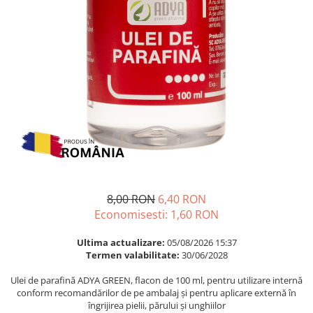
Multivitamine
Ingrijire par
Omega 3
Balsam masca si tratament
Par si unghii
Produse cu SPF Pentru Fata
Probiotice si prebiotice
Repelenti insecte
Prostata
Sanatate urinara
Sistemul respirator
Slabire si control greutate
Somn stres si anxietate
Supliment Calciu
8,00 RON
6,40 RON
Economisesti:
1,60
RON
Supliment Complexe
Supliment Fier
Ultima actualizare:
05/08/2026 15:37
Termen valabilitate:
30/06/2028
Supliment Magneziu
Ulei de parafină ADYA GREEN, flacon de 100 ml, pentru utilizare internă
Supliment Vitamina B
conform recomandărilor de pe ambalaj și pentru aplicare externă în
Supliment Vitamina C
îngrijirea pielii, părului și unghiilor