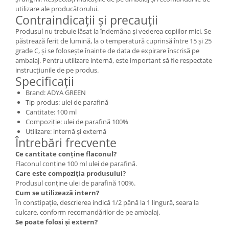
utilizare ale producătorului.
Contraindicații și precauții
Produsul nu trebuie lăsat la îndemâna și vederea copiilor mici. Se
păstrează ferit de lumină, la o temperatură cuprinsă între 15 și 25
grade C, și se folosește înainte de data de expirare înscrisă pe
ambalaj. Pentru utilizare internă, este important să fie respectate
instrucțiunile de pe produs.
Specificații
Brand: ADYA GREEN
Tip produs: ulei de parafină
Cantitate: 100 ml
Compoziție: ulei de parafină 100%
Utilizare: internă și externă
Întrebări frecvente
Ce cantitate conține flaconul?
Flaconul conține 100 ml ulei de parafină.
Care este compoziția produsului?
Produsul conține ulei de parafină 100%.
Cum se utilizează intern?
În constipație, descrierea indică 1/2 până la 1 lingură, seara la
culcare, conform recomandărilor de pe ambalaj.
Se poate folosi și extern?