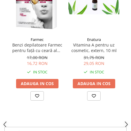
Farmec
Enatura
Benzi depilatoare Farmec
Vitamina A pentru uz
pentru față cu ceară albă
cosmetic, extern, 10 ml
și argan, 20 bucăți + 2
17,00 RON
31,75 RON
șervețele
16,72 RON
29,05 RON
IN STOC
IN STOC
ADAUGA IN COS
ADAUGA IN COS