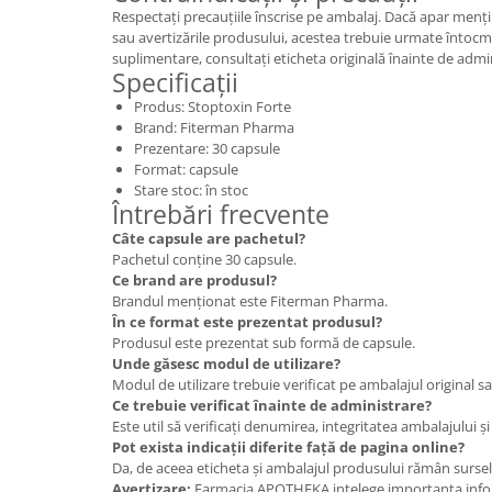
Respectați precauțiile înscrise pe ambalaj. Dacă apar mențiu
sau avertizările produsului, acestea trebuie urmate întocma
suplimentare, consultați eticheta originală înainte de admi
Specificații
Produs: Stoptoxin Forte
Brand: Fiterman Pharma
Prezentare: 30 capsule
Format: capsule
Stare stoc: în stoc
Întrebări frecvente
Câte capsule are pachetul?
Pachetul conține 30 capsule.
Ce brand are produsul?
Brandul menționat este Fiterman Pharma.
În ce format este prezentat produsul?
Produsul este prezentat sub formă de capsule.
Unde găsesc modul de utilizare?
Modul de utilizare trebuie verificat pe ambalajul original s
Ce trebuie verificat înainte de administrare?
Este util să verificați denumirea, integritatea ambalajului ș
Pot exista indicații diferite față de pagina online?
Da, de aceea eticheta și ambalajul produsului rămân sursele
Avertizare:
Farmacia APOTHEKA intelege importanta infor