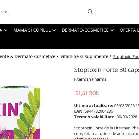
A
MAMA SI COPILUL
DERMATO-COSMETICE
OFERTA L
ente & Dermato-Cosmetice /
Vitamine si suplimente /
Stoptoxin For
Stoptoxin Forte 30 ca
Fiterman Pharma
51,61 RON
Ultima actualizare:
05/08/2026 1
EAN:
5944732004286
Termen valabilitate:
30/09/2028
Stoptoxin Forte de la Fiterman Pha
completarea rutinei de administrare
oferă o prezentare