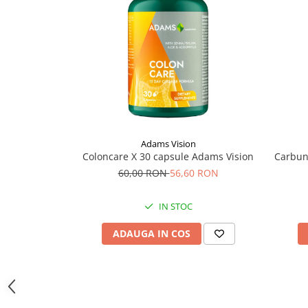
Supliment Vitamina D3
Supliment Vitamina E
Supliment Zinc
Tincturi si Gemoderivate
Tuse gat si respiratie
Vitamine si minerale
Adams Vision
Coloncare X 30 capsule Adams Vision
Carbun
60,00 RON
56,60 RON
IN STOC
ADAUGA IN COS