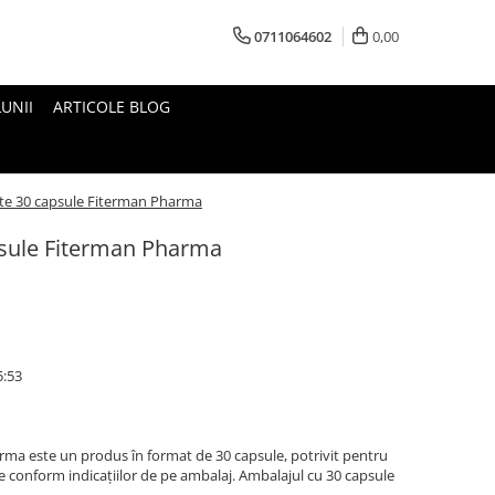
0711064602
0,00
UNII
ARTICOLE BLOG
te 30 capsule Fiterman Pharma
psule Fiterman Pharma
5:53
rma este un produs în format de 30 capsule, potrivit pentru
 conform indicațiilor de pe ambalaj. Ambalajul cu 30 capsule