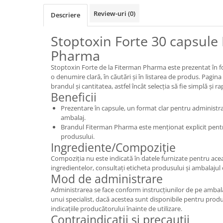
Review-uri
(0)
Descriere
Stoptoxin Forte 30 capsule
Pharma
Stoptoxin Forte de la Fiterman Pharma este prezentat în f
o denumire clară, în căutări și în listarea de produs. Pagi
brandul și cantitatea, astfel încât selecția să fie simplă și ra
Beneficii
Prezentare în capsule, un format clar pentru administra
ambalaj.
Brandul Fiterman Pharma este menționat explicit pentru
produsului.
Ingrediente/Compoziție
Compoziția nu este indicată în datele furnizate pentru ace
ingredientelor, consultați eticheta produsului și ambalajul o
Mod de administrare
Administrarea se face conform instrucțiunilor de pe amba
unui specialist, dacă acestea sunt disponibile pentru prod
indicațiile producătorului înainte de utilizare.
Contraindicații și precauții