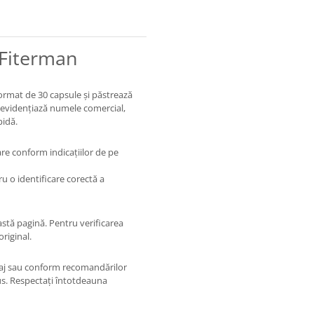
 Fiterman
ormat de 30 capsule și păstrează
na evidențiază numele comercial,
pidă.
re conform indicațiilor de pe
 o identificare corectă a
astă pagină. Pentru verificarea
riginal.
laj sau conform recomandărilor
us. Respectați întotdeauna