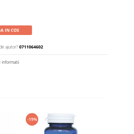
A IN COS
de ajutor?
0711064602
informatii
-19%