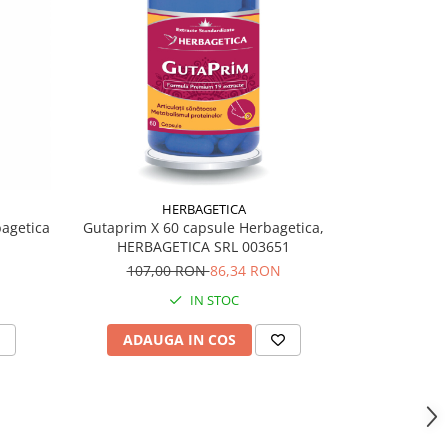
-17%
HERBAGETICA
bagetica
Gutaprim X 60 capsule Herbagetica,
Sirin X 30 ca
HERBAGETICA SRL 003651
PHARMA
107,00 RON
86,34 RON
85,
IN STOC
ADAUGA IN COS
ADAU