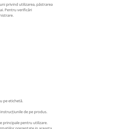
ni privind utilizarea, păstrarea
i. Pentru verificări
nistrare.
au pe etichetă.
i instrucțiunile de pe produs.
 principale pentru utilizare.
matiilor prezentate in aceasta