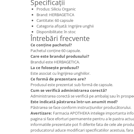
Specificații
Produs: Siliciu Organic
Brand: HERBAGETICA
Cantitate: 60 capsule
Categoria afișată: Ingrijire unghii
Disponibilitate: în stoc
Întrebări frecvente
Ce conține pachetul?
Pachetul conține 60 capsule.
Care este brandul produsului?
Brandul este HERBAGETICA.
La ce folosește produsul?
Este asociat cu îngrijirea unghiilor.
Ce formă de prezentare are?
Produsul este prezentat sub formă de capsule.
Cum se verifică administrarea corectă?
Administrarea corectă se verifică pe ambalaj sau în prospe
Este indicată păstrarea într-un anumit mod?
Păstrarea se face conform instrucțiunilor producătorului.
Avertizare:
Farmacia APOTHEKA intelege importanta infor
pagina si face eforturi permanente pentru a le pastra actual
informatiile prezentate pot fi diferite fata de cele ale prod
producatorul aduce modificari specificatiilor acestuia, fara