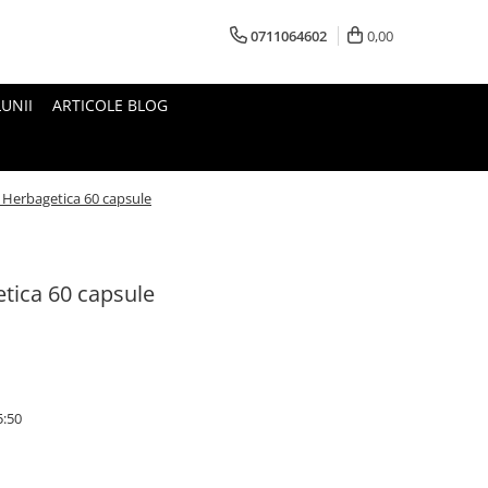
0711064602
0,00
UNII
ARTICOLE BLOG
c Herbagetica 60 capsule
etica 60 capsule
5:50