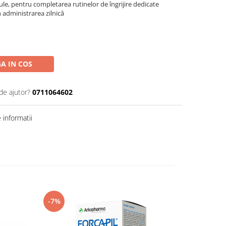
ule, pentru completarea rutinelor de îngrijire dedicate
 administrarea zilnică
A IN COS
de ajutor?
0711064602
informatii
-7%