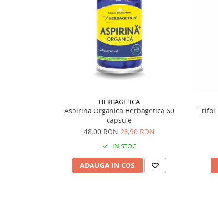
Supliment Vitamina D3
Supliment Vitamina E
Supliment Zinc
Tincturi si Gemoderivate
Tuse gat si respiratie
Vitamine si minerale
HERBAGETICA
Aspirina Organica Herbagetica 60
Trifo
capsule
48,00 RON
28,90 RON
IN STOC
ADAUGA IN COS