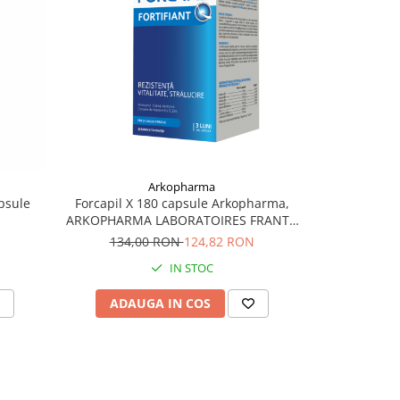
Arkopharma
psule
Forcapil X 180 capsule Arkopharma,
ARKOPHARMA LABORATOIRES FRANTA
005485
134,00 RON
124,82 RON
IN STOC
ADAUGA IN COS