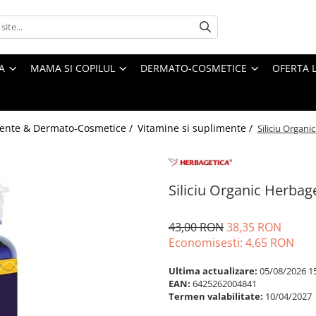
A
MAMA SI COPILUL
DERMATO-COSMETICE
OFERTA L
ente & Dermato-Cosmetice /
Vitamine si suplimente /
Siliciu Organi
Siliciu Organic Herbag
43,00 RON
38,35 RON
Economisesti:
4,65
RON
Ultima actualizare:
05/08/2026 1
EAN:
6425262004841
Termen valabilitate:
10/04/2027