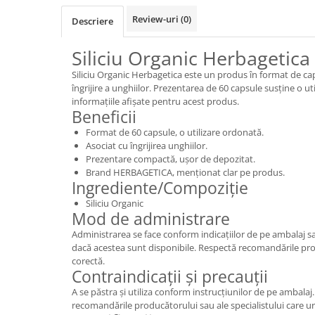
Review-uri
(0)
Descriere
Siliciu Organic Herbagetica
Siliciu Organic Herbagetica este un produs în format de ca
îngrijire a unghiilor. Prezentarea de 60 capsule susține o ut
informațiile afișate pentru acest produs.
Beneficii
Format de 60 capsule, o utilizare ordonată.
Asociat cu îngrijirea unghiilor.
Prezentare compactă, ușor de depozitat.
Brand HERBAGETICA, menționat clar pe produs.
Ingrediente/Compoziție
Siliciu Organic
Mod de administrare
Administrarea se face conform indicațiilor de pe ambalaj s
dacă acestea sunt disponibile. Respectă recomandările pro
corectă.
Contraindicații și precauții
A se păstra și utiliza conform instrucțiunilor de pe ambalaj
recomandările producătorului sau ale specialistului care u