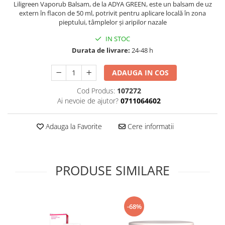
Liligreen Vaporub Balsam, de la ADYA GREEN, este un balsam de uz
Supliment Vitamina D3
extern în flacon de 50 ml, potrivit pentru aplicare locală în zona
pieptului, tâmplelor și aripilor nazale
Supliment Vitamina E
IN STOC
Supliment Zinc
Durata de livrare:
24-48 h
Tincturi si Gemoderivate
Tuse gat si respiratie
ADAUGA IN COS
Vitamine si minerale
Cod Produs:
107272
Ai nevoie de ajutor?
0711064602
Adauga la Favorite
Cere informatii
PRODUSE SIMILARE
-68%