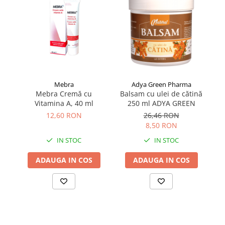
Mebra
Adya Green Pharma
Mebra Cremă cu
Balsam cu ulei de cătină
Ba
Vitamina A, 40 ml
250 ml ADYA GREEN
12,60 RON
26,46 RON
8,50 RON
IN STOC
IN STOC
ADAUGA IN COS
ADAUGA IN COS