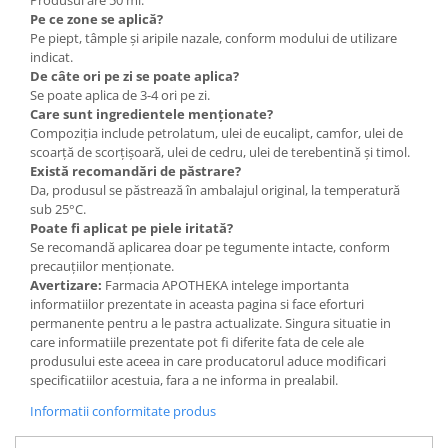
Pe ce zone se aplică?
Pe piept, tâmple și aripile nazale, conform modului de utilizare
indicat.
De câte ori pe zi se poate aplica?
Se poate aplica de 3-4 ori pe zi.
Care sunt ingredientele menționate?
Compoziția include petrolatum, ulei de eucalipt, camfor, ulei de
scoarță de scorțișoară, ulei de cedru, ulei de terebentină și timol.
Există recomandări de păstrare?
Da, produsul se păstrează în ambalajul original, la temperatură
sub 25°C.
Poate fi aplicat pe piele iritată?
Se recomandă aplicarea doar pe tegumente intacte, conform
precauțiilor menționate.
Avertizare:
Farmacia APOTHEKA intelege importanta
informatiilor prezentate in aceasta pagina si face eforturi
permanente pentru a le pastra actualizate. Singura situatie in
care informatiile prezentate pot fi diferite fata de cele ale
produsului este aceea in care producatorul aduce modificari
specificatiilor acestuia, fara a ne informa in prealabil.
Informatii conformitate produs