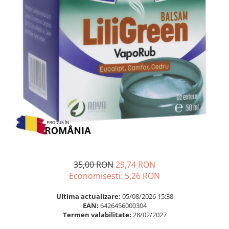
Multivitamine
Ingrijire par
Omega 3
Balsam masca si tratament
Par si unghii
Produse cu SPF Pentru Fata
Probiotice si prebiotice
Repelenti insecte
Prostata
Sanatate urinara
Sistemul respirator
Slabire si control greutate
Somn stres si anxietate
Supliment Calciu
Supliment Complexe
35,00 RON
29,74 RON
Supliment Fier
Economisesti:
5,26
RON
Supliment Magneziu
Ultima actualizare:
05/08/2026 15:38
EAN:
6426456000304
Supliment Vitamina B
Termen valabilitate:
28/02/2027
Supliment Vitamina C