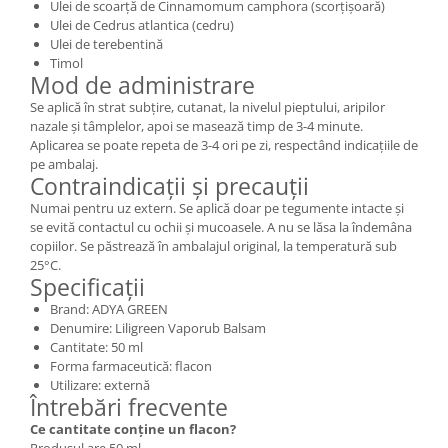
Ulei de scoarță de Cinnamomum camphora (scorțișoară)
Ulei de Cedrus atlantica (cedru)
Ulei de terebentină
Timol
Mod de administrare
Se aplică în strat subțire, cutanat, la nivelul pieptului, aripilor
nazale și tâmplelor, apoi se masează timp de 3-4 minute.
Aplicarea se poate repeta de 3-4 ori pe zi, respectând indicațiile de
pe ambalaj.
Contraindicații și precauții
Numai pentru uz extern. Se aplică doar pe tegumente intacte și
se evită contactul cu ochii și mucoasele. A nu se lăsa la îndemâna
copiilor. Se păstrează în ambalajul original, la temperatură sub
25°C.
Specificații
Brand: ADYA GREEN
Denumire: Liligreen Vaporub Balsam
Cantitate: 50 ml
Forma farmaceutică: flacon
Utilizare: externă
Întrebări frecvente
Ce cantitate conține un flacon?
Produsul are 50 ml.