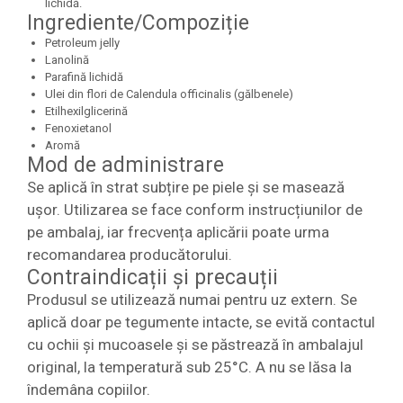
lichidă.
Ingrediente/Compoziție
Petroleum jelly
Lanolină
Parafină lichidă
Ulei din flori de Calendula officinalis (gălbenele)
Etilhexilglicerină
Fenoxietanol
Aromă
Mod de administrare
Se aplică în strat subțire pe piele și se masează
ușor. Utilizarea se face conform instrucțiunilor de
pe ambalaj, iar frecvența aplicării poate urma
recomandarea producătorului.
Contraindicații și precauții
Produsul se utilizează numai pentru uz extern. Se
aplică doar pe tegumente intacte, se evită contactul
cu ochii și mucoasele și se păstrează în ambalajul
original, la temperatură sub 25°C. A nu se lăsa la
îndemâna copiilor.