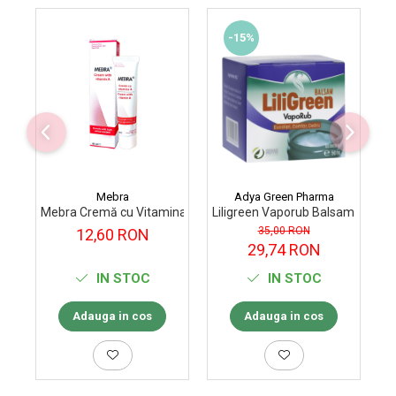
-15%
Mebra
Adya Green Pharma
Mebra Cremă cu Vitamina A, 40 ml
Liligreen Vaporub Balsam 50 ml
Ba
35,00 RON
12,60 RON
29,74 RON
IN STOC
IN STOC
Adauga in cos
Adauga in cos