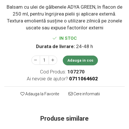
Supliment Vitamina D3
Balsam cu ulei de gălbenele ADYA GREEN, în flacon de
250 ml, pentru îngrijirea pielii și aplicare externă.
Supliment Vitamina E
Textura emolientă susține o utilizare zilnică pe zonele
Supliment Zinc
uscate sau expuse factorilor externi
Tincturi si Gemoderivate
IN STOC
Tuse gat si respiratie
Durata de livrare:
24-48 h
Vitamine si minerale
Adauga in cos
Cod Produs:
107270
Ai nevoie de ajutor?
0711064602
Adauga la Favorite
Cere informatii
Produse similare