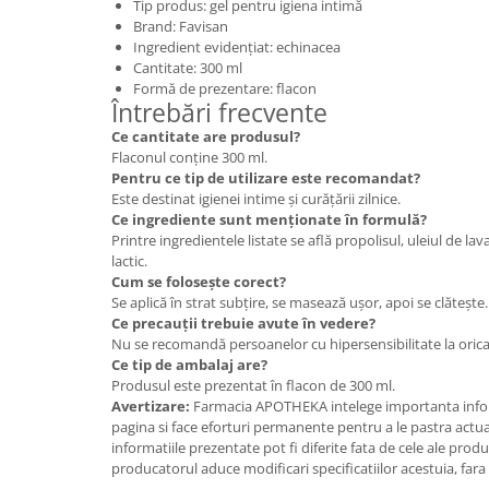
Tip produs: gel pentru igiena intimă
Brand: Favisan
Ingredient evidențiat: echinacea
Cantitate: 300 ml
Formă de prezentare: flacon
Întrebări frecvente
Ce cantitate are produsul?
Flaconul conține 300 ml.
Pentru ce tip de utilizare este recomandat?
Este destinat igienei intime și curățării zilnice.
Ce ingrediente sunt menționate în formulă?
Printre ingredientele listate se află propolisul, uleiul de lav
lactic.
Cum se folosește corect?
Se aplică în strat subțire, se masează ușor, apoi se clătește.
Ce precauții trebuie avute în vedere?
Nu se recomandă persoanelor cu hipersensibilitate la orica
Ce tip de ambalaj are?
Produsul este prezentat în flacon de 300 ml.
Avertizare:
Farmacia APOTHEKA intelege importanta infor
pagina si face eforturi permanente pentru a le pastra actual
informatiile prezentate pot fi diferite fata de cele ale prod
producatorul aduce modificari specificatiilor acestuia, fara