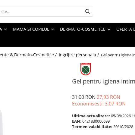
A
MAMA SI COPILUL
DERMATO-COSMETICE
OFERTA L
ente & Dermato-Cosmetice /
Ingrijire personala /
Gel pentru igiena i
Gel pentru igiena inti
31,00 RON
27,93 RON
Economisesti:
3,07
RON
Ultima actualizare:
05/08/2026 1
EAN:
6421830006699
Termen valabilitate:
30/10/2028