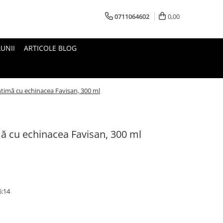
0711064602
0,00
UNII
ARTICOLE BLOG
ntimă cu echinacea Favisan, 300 ml
mă cu echinacea Favisan, 300 ml
6:14