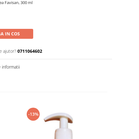
ea Favisan, 300 ml
A IN COS
e ajutor?
0711064602
informatii
-13%