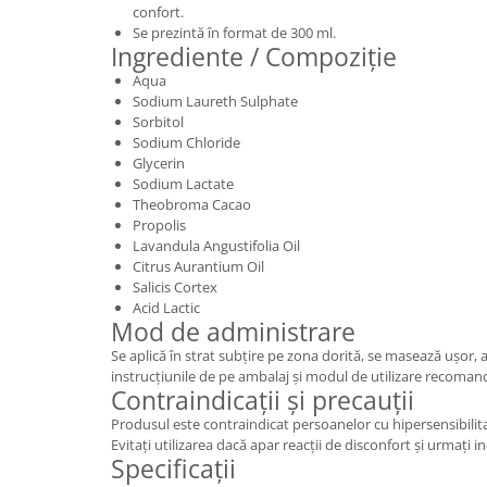
confort.
Se prezintă în format de 300 ml.
Ingrediente / Compoziție
Aqua
Sodium Laureth Sulphate
Sorbitol
Sodium Chloride
Glycerin
Sodium Lactate
Theobroma Cacao
Propolis
Lavandula Angustifolia Oil
Citrus Aurantium Oil
Salicis Cortex
Acid Lactic
Mod de administrare
Se aplică în strat subțire pe zona dorită, se masează ușor, a
instrucțiunile de pe ambalaj și modul de utilizare recoma
Contraindicații și precauții
Produsul este contraindicat persoanelor cu hipersensibilita
Evitați utilizarea dacă apar reacții de disconfort și urmați i
Specificații