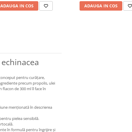
ADAUGA IN COS
ADAUGA IN COS
u echinacea
 conceput pentru curățare,
ingrediente precum propolis, ulei
n flacon de 300 ml îl face în
ăciune menționată în descrierea
pentru pielea sensibilă.
rtocală.
nte în formulă pentru îngrijire și