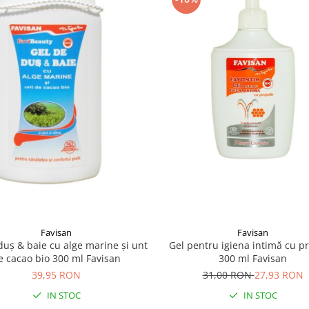
Favisan
Favisan
duș & baie cu alge marine și unt
Gel pentru igiena intimă cu pr
e cacao bio 300 ml Favisan
300 ml Favisan
39,95 RON
31,00 RON
27,93 RON
IN STOC
IN STOC