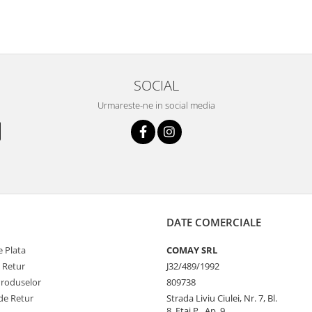
SOCIAL
Urmareste-ne in social media
DATE COMERCIALE
 Plata
COMAY SRL
e Retur
J32/489/1992
Produselor
809738
de Retur
Strada Liviu Ciulei, Nr. 7, Bl.
8, Etaj P., Ap. 9