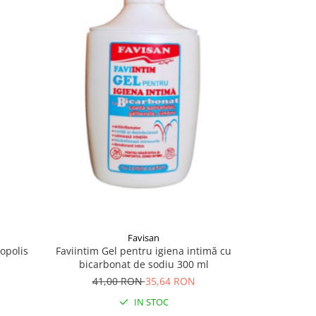
-11%
Favisan
opolis
Faviintim Gel pentru igiena intimă cu
Crema Ant
bicarbonat de sodiu 300 ml
42,
41,00 RON
35,64 RON
IN STOC