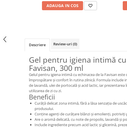
ADAUGA IN COS
Review-uri
(0)
Descriere
Gel pentru igiena intimă c
Favisan, 300 ml
Gelul pentru igiena intimă cu echinacea de la Favisan este
împrospătare și confort în rutina zilnică. Formula include 
de lavandă, ulei de portocală și acid lactic, iar prezentarea î
utilizarea de zi cu zi.
Beneficii
Curăță delicat zona intimă, fără a lăsa senzația de usc
produsului.
Conține agenți de curățare blânzi și emolienți, potriviți 
Are o aromă delicată, cu note de propolis, lavandă și po
Include ingrediente precum acid lactic și glicerină, preze