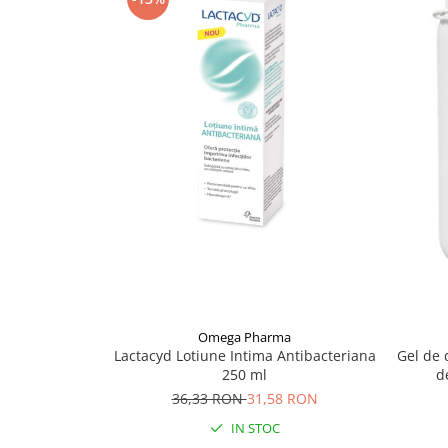
Supliment Vitamina D3
Supliment Vitamina E
Supliment Zinc
Tincturi si Gemoderivate
Tuse gat si respiratie
Vitamine si minerale
Omega Pharma
Gel de 
Lactacyd Lotiune Intima Antibacteriana
d
250 ml
36,33 RON
31,58 RON
IN STOC