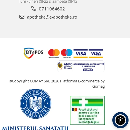
luni - vineri 08-22 si sambata 08-13
0711064602
apotheka@e-apotheka.ro
©Copyright COMAY SRL 2026
Platforma E-commerce by
Gomag