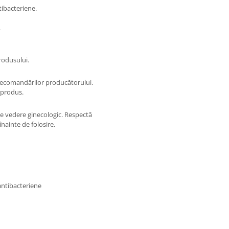
tibacteriene.
.
rodusului.
i recomandărilor producătorului.
e produs.
de vedere ginecologic. Respectă
înainte de folosire.
antibacteriene