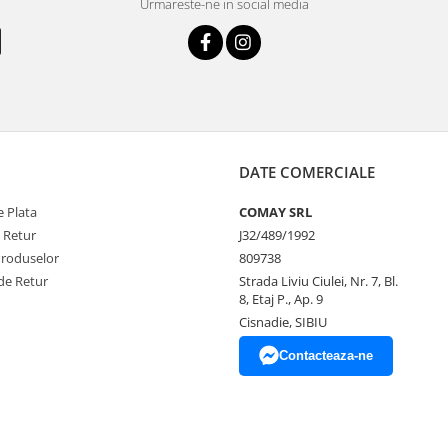
Urmareste-ne in social media
DATE COMERCIALE
 Plata
COMAY SRL
e Retur
J32/489/1992
Produselor
809738
de Retur
Strada Liviu Ciulei, Nr. 7, Bl.
8, Etaj P., Ap. 9
Cisnadie, SIBIU
Contacteaza-ne