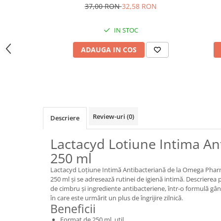
37,00 RON
32,58 RON
IN STOC
ADAUGA IN COS
Review-uri
(0)
Descriere
Lactacyd Lotiune Intima An
250 ml
Lactacyd Loțiune Intimă Antibacteriană de la Omega Phar
250 ml și se adresează rutinei de igienă intimă. Descriere
de cimbru și ingrediente antibacteriene, într-o formulă gân
în care este urmărit un plus de îngrijire zilnică.
Beneficii
Format de 250 ml, util.