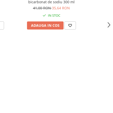
bicarbonat de sodiu 300 ml
Co
41,00 RON
35,64 RON
64,
IN STOC
ADAUGA IN COS
ADAU