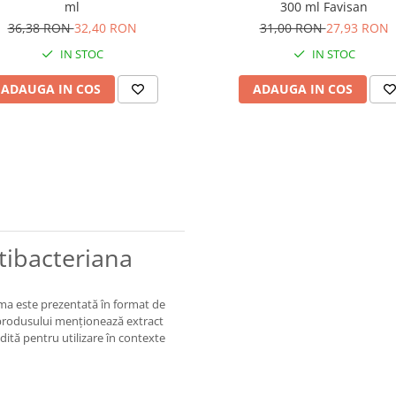
ml
300 ml Favisan
36,38 RON
32,40 RON
31,00 RON
27,93 RON
IN STOC
IN STOC
ADAUGA IN COS
ADAUGA IN COS
tibacteriana
ma este prezentată în format de
a produsului menționează extract
dită pentru utilizare în contexte