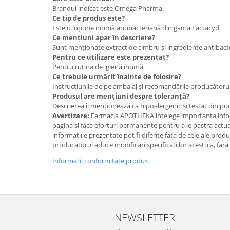
Brandul indicat este Omega Pharma.
Ce tip de produs este?
Este o loțiune intimă antibacteriană din gama Lactacyd.
Ce mențiuni apar în descriere?
Sunt menționate extract de cimbru și ingrediente antibact
Pentru ce utilizare este prezentat?
Pentru rutina de igienă intimă.
Ce trebuie urmărit înainte de folosire?
Instrucțiunile de pe ambalaj și recomandările producătorul
Produsul are mențiuni despre toleranță?
Descrierea îl menționează ca hipoalergenic și testat din pu
Avertizare:
Farmacia APOTHEKA intelege importanta infor
pagina si face eforturi permanente pentru a le pastra actual
informatiile prezentate pot fi diferite fata de cele ale prod
producatorul aduce modificari specificatiilor acestuia, fara
Informatii conformitate produs
NEWSLETTER