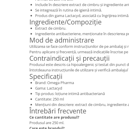
Include în descriere extract de cimbru și ingrediente an
Se integrează în rutina de igienă intimă.
Produs din gama Lactacyd, asociată cu îngrijirea intimă
Ingrediente/Compoziție
Extract de cimbru.
Ingrediente antibacteriene, menționate în descrierea p
Mod de administrare
Utilizarea se face conform instrucțiunilor de pe ambalaj ș
Pentru aplicare și frecvență, urmează indicațiile înscrise p
Contraindicații și precauții
Produsul este descris ca hipoalergenic și testat din punct 
întotdeauna instrucțiunile de utilizare și verifică ambalajul 
Specificații
Brand: Omega Pharma
Gama: Lactacyd
Tip produs: loțiune intimă antibacteriană
Cantitate: 250 ml
Mențiuni din descriere: extract de cimbru, ingrediente 
Întrebări frecvente
Ce cantitate are produsul?
Produsul are 250 ml.
Care este brandul?