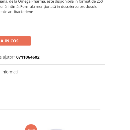
iană, de la Omega Pharma, este disponibilă în format de 250
 igienă intimă. Formula menționată în descrierea produsului
iente antibacteriene
A IN COS
e ajutor?
0711064602
informatii