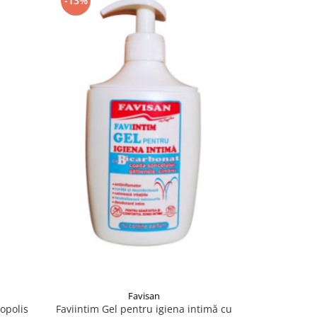
-13%
-18%
Favisan
La
opolis
Faviintim Gel pentru igiena intimă cu
Saforelle