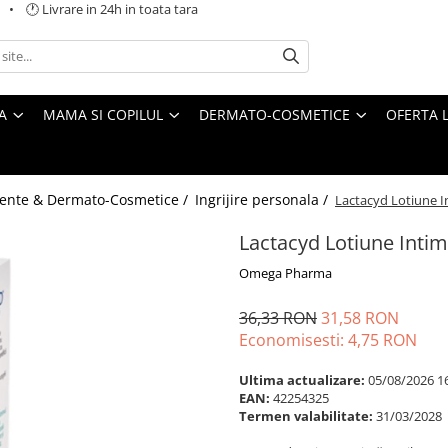
 🕐 Livrare in 24h in toata tara
A
MAMA SI COPILUL
DERMATO-COSMETICE
OFERTA L
ente & Dermato-Cosmetice /
Ingrijire personala /
Lactacyd Lotiune I
Lactacyd Lotiune Intim
Omega Pharma
36,33 RON
31,58 RON
Economisesti:
4,75
RON
Ultima actualizare:
05/08/2026 1
EAN:
42254325
Termen valabilitate:
31/03/2028