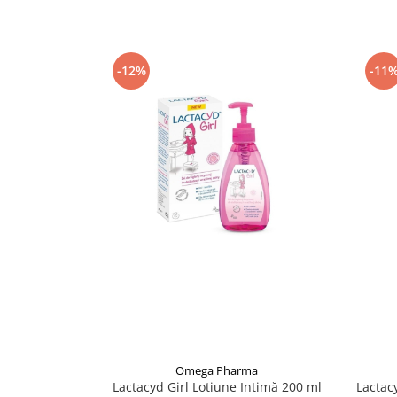
Supliment Vitamina D3
Supliment Vitamina E
Supliment Zinc
-12%
-11
Tincturi si Gemoderivate
Tuse gat si respiratie
Vitamine si minerale
Omega Pharma
Lactacyd Girl Lotiune Intimă 200 ml
Lactac