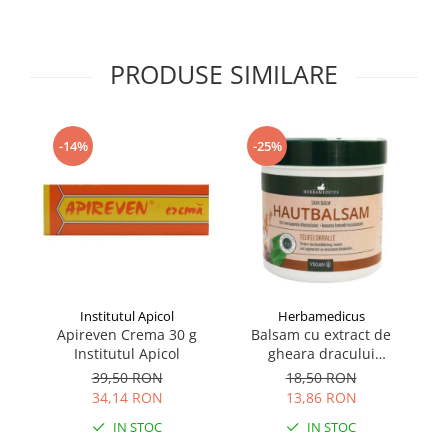
Supliment Vitamina D3
Supliment Vitamina E
PRODUSE SIMILARE
Supliment Zinc
Tincturi si Gemoderivate
Tuse gat si respiratie
-14%
-25%
Vitamine si minerale
Institutul Apicol
Herbamedicus
Apireven Crema 30 g
Balsam cu extract de
Institutul Apicol
gheara dracului
c
Herbamedicus, 250 ml
39,50 RON
18,50 RON
34,14 RON
13,86 RON
IN STOC
IN STOC