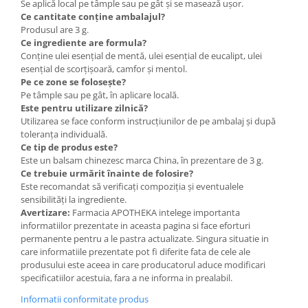
Se aplică local pe tâmple sau pe gât și se masează ușor.
Ce cantitate conține ambalajul?
Produsul are 3 g.
Ce ingrediente are formula?
Conține ulei esențial de mentă, ulei esențial de eucalipt, ulei
esențial de scorțișoară, camfor și mentol.
Pe ce zone se folosește?
Pe tâmple sau pe gât, în aplicare locală.
Este pentru utilizare zilnică?
Utilizarea se face conform instrucțiunilor de pe ambalaj și după
toleranța individuală.
Ce tip de produs este?
Este un balsam chinezesc marca China, în prezentare de 3 g.
Ce trebuie urmărit înainte de folosire?
Este recomandat să verificați compoziția și eventualele
sensibilități la ingrediente.
Avertizare:
Farmacia APOTHEKA intelege importanta
informatiilor prezentate in aceasta pagina si face eforturi
permanente pentru a le pastra actualizate. Singura situatie in
care informatiile prezentate pot fi diferite fata de cele ale
produsului este aceea in care producatorul aduce modificari
specificatiilor acestuia, fara a ne informa in prealabil.
Informatii conformitate produs