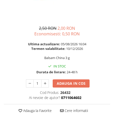
Multivitamine
Ingrijire par
Omega 3
Balsam masca si tratament
Par si unghii
Produse cu SPF Pentru Fata
Probiotice si prebiotice
Repelenti insecte
2,50 RON
2,00 RON
Prostata
Economisesti:
0,50
RON
Sanatate urinara
Ultima actualizare:
05/08/2026 16:04
Sistemul respirator
Termen valabilitate:
10/12/2026
Slabire si control greutate
Balsam China 3 g
Somn stres si anxietate
IN STOC
Supliment Calciu
Durata de livrare:
24-48 h
Supliment Complexe
ADAUGA IN COS
Supliment Fier
Cod Produs:
26432
Supliment Magneziu
Ai nevoie de ajutor?
0711064602
Supliment Vitamina B
Adauga la Favorite
Cere informatii
Supliment Vitamina C