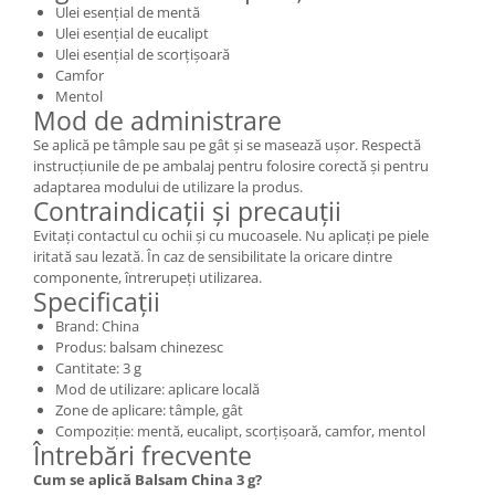
Ulei esențial de mentă
Ulei esențial de eucalipt
Ulei esențial de scorțișoară
Camfor
Mentol
Mod de administrare
Se aplică pe tâmple sau pe gât și se masează ușor. Respectă
instrucțiunile de pe ambalaj pentru folosire corectă și pentru
adaptarea modului de utilizare la produs.
Contraindicații și precauții
Evitați contactul cu ochii și cu mucoasele. Nu aplicați pe piele
iritată sau lezată. În caz de sensibilitate la oricare dintre
componente, întrerupeți utilizarea.
Specificații
Brand: China
Produs: balsam chinezesc
Cantitate: 3 g
Mod de utilizare: aplicare locală
Zone de aplicare: tâmple, gât
Compoziție: mentă, eucalipt, scorțișoară, camfor, mentol
Întrebări frecvente
Cum se aplică Balsam China 3 g?