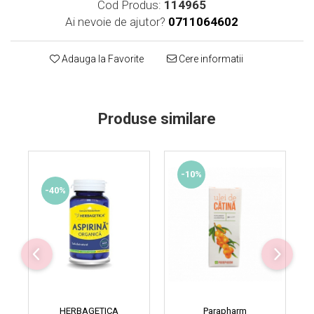
Cod Produs:
114965
Supliment Vitamina D3
Ai nevoie de ajutor?
0711064602
Supliment Vitamina E
Supliment Zinc
Adauga la Favorite
Cere informatii
Tincturi si Gemoderivate
Tuse gat si respiratie
Produse similare
Vitamine si minerale
-10%
-40%
HERBAGETICA
Parapharm