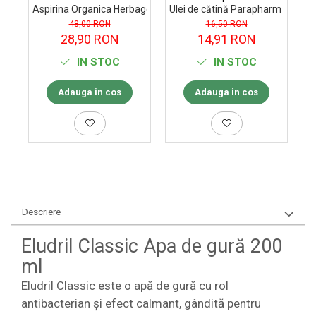
Aspirina Organica Herbagetica 60 capsule
Ulei de cătină Parapharm 30 ml
Co
48,00 RON
16,50 RON
28,90 RON
14,91 RON
IN STOC
IN STOC
Adauga in cos
Adauga in cos
Descriere
Eludril Classic Apa de gură 200
ml
Eludril Classic este o apă de gură cu rol
antibacterian și efect calmant, gândită pentru