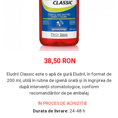
Multivitamine
Ingrijire par
Omega 3
Balsam masca si tratament
Produse cu SPF Pentru Fata
Par si unghii
Repelenti insecte
Probiotice si prebiotice
Prostata
Sanatate urinara
Sistemul respirator
Slabire si control greutate
38,50 RON
Somn stres si anxietate
Eludril Classic este o apă de gură Eludril, în format de
Supliment Calciu
200 ml, utilă în rutina de igienă orală și în îngrijirea de
Supliment Complexe
după intervenții stomatologice, conform
Supliment Fier
recomandărilor de pe ambalaj
Supliment Magneziu
IN PROCES DE ACHIZITIE
Supliment Vitamina B
Durata de livrare:
24-48 h
Supliment Vitamina C