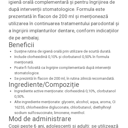
igienă orală complementară și pentru îngrijirea de
după intervenții stomatologice. Formula este
prezentată în flacon de 200 ml și menționează
utilizarea în continuarea tratamentului parodontal și
a îngrijirii implanturilor dentare, conform indicațiilor
de pe ambalaj.
Beneficii
Susține rutina de igienă orală prin utilizare de scurtă durată.
Include clorhexidină 0,10% și clorbutanol 0,50% în formula
menționată.
Poate fi folosită ca îngrijire complementară după intervenții
stomatologice.
Se prezintă în flacon de 200 ml, în rutina zilnică recomandată.
Ingrediente/Compoziție
Ingrediente active menționate: clorhexidină 0,10%, clorbutanol
0,50%.
Alte ingrediente menționate: glycerin, alcohol, aqua, aroma, CI
16255, chlorhexidine digluconate, chlorbutanol, diethylhrxyl
sodium sulfosuccinate, limonene, menthol.
Mod de administrare
Copii peste 6 ani, adolescenți și adulți: se utilizează