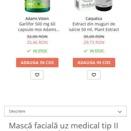
Adams Vision
Carpatica
Garlifor 500 mg 60
Extract din muguri de
E
capsule moi Adams
salcie 50 ml, Plant Extract
Vision
32,00 RON
35,00 RON
25,46 RON
29,73 RON
IN STOC
IN STOC
ADAUGA IN COS
ADAUGA IN COS
Descriere
Mască facială uz medical tip II