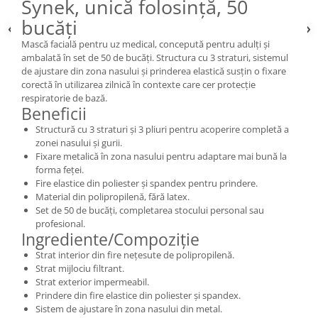
Synek, unică folosință, 50
bucăți
Mască facială pentru uz medical, concepută pentru adulți și
ambalată în set de 50 de bucăți. Structura cu 3 straturi, sistemul
de ajustare din zona nasului și prinderea elastică susțin o fixare
corectă în utilizarea zilnică în contexte care cer protecție
respiratorie de bază.
Beneficii
Structură cu 3 straturi și 3 pliuri pentru acoperire completă a
zonei nasului și gurii.
Fixare metalică în zona nasului pentru adaptare mai bună la
forma feței.
Fire elastice din poliester și spandex pentru prindere.
Material din polipropilenă, fără latex.
Set de 50 de bucăți, completarea stocului personal sau
profesional.
Ingrediente/Compoziție
Strat interior din fire nețesute de polipropilenă.
Strat mijlociu filtrant.
Strat exterior impermeabil.
Prindere din fire elastice din poliester și spandex.
Sistem de ajustare în zona nasului din metal.