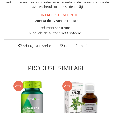
pentru utilizare zilnică în contexte ce necesită protecție respiratorie de
Supliment Vitamina D3
bază. Pachetul conține 50 de bucăți
Supliment Vitamina E
IN PROCES DE ACHIZITIE
Supliment Zinc
Durata de livrare:
24 h -48 h
Cod Produs:
107081
Tincturi si Gemoderivate
Ai nevoie de ajutor?
0711064602
Tuse gat si respiratie
Vitamine si minerale
Adauga la Favorite
Cere informatii
PRODUSE SIMILARE
-20%
-15%