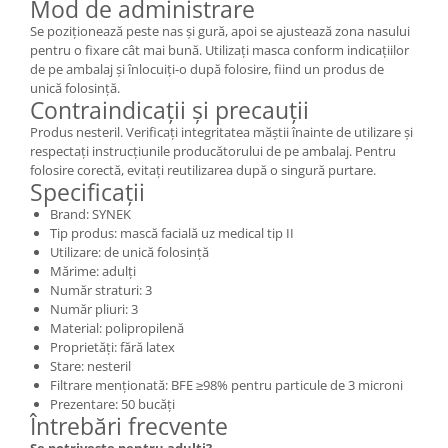
Mod de administrare
Se poziționează peste nas și gură, apoi se ajustează zona nasului
pentru o fixare cât mai bună. Utilizați masca conform indicațiilor
de pe ambalaj și înlocuiți-o după folosire, fiind un produs de
unică folosință.
Contraindicații și precauții
Produs nesteril. Verificați integritatea măștii înainte de utilizare și
respectați instrucțiunile producătorului de pe ambalaj. Pentru
folosire corectă, evitați reutilizarea după o singură purtare.
Specificații
Brand: SYNEK
Tip produs: mască facială uz medical tip II
Utilizare: de unică folosință
Mărime: adulți
Număr straturi: 3
Număr pliuri: 3
Material: polipropilenă
Proprietăți: fără latex
Stare: nesteril
Filtrare menționată: BFE ≥98% pentru particule de 3 microni
Prezentare: 50 bucăți
Întrebări frecvente
Se potrivește pentru adulți?